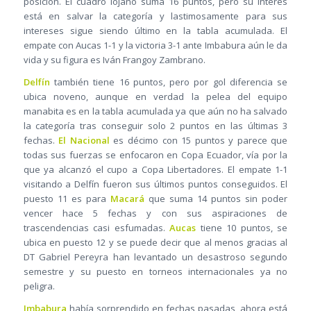
posición. El cuadro lojano suma 16 puntos, pero su interés
está en salvar la categoría y lastimosamente para sus
intereses sigue siendo último en la tabla acumulada. El
empate con Aucas 1-1 y la victoria 3-1 ante Imbabura aún le da
vida y su figura es Iván Frangoy Zambrano.
Delfín
también tiene 16 puntos, pero por gol diferencia se
ubica noveno, aunque en verdad la pelea del equipo
manabita es en la tabla acumulada ya que aún no ha salvado
la categoría tras conseguir solo 2 puntos en las últimas 3
fechas.
El Nacional
es décimo con 15 puntos y parece que
todas sus fuerzas se enfocaron en Copa Ecuador, vía por la
que ya alcanzó el cupo a Copa Libertadores. El empate 1-1
visitando a Delfín fueron sus últimos puntos conseguidos. El
puesto 11 es para
Macará
que suma 14 puntos sin poder
vencer hace 5 fechas y con sus aspiraciones de
trascendencias casi esfumadas.
Aucas
tiene 10 puntos, se
ubica en puesto 12 y se puede decir que al menos gracias al
DT Gabriel Pereyra han levantado un desastroso segundo
semestre y su puesto en torneos internacionales ya no
peligra.
Imbabura
había sorprendido en fechas pasadas, ahora está