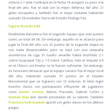
victoria 2-1 ante Cumbayá en la fecha 14 aseguró su paso a la
final del año. Fue el club con la mejor defensa del año: 21
goles encajados y también fue el mejor visitante habiendo
sumado 28 unidades fuera del Estadio Rodrigo Paz.
Figura: Ricardo Adé
Finalmente Barcelona fue el segundo equipo que más puntos
sumó, un total de 58. Sin embargo, aquello no le alcanzó para
jugar la final del año. Los 32 puntos de la segunda etapa no
son nada despreciables, pero se topó con una campaña
asombrosa de Liga. El cuadro amarillo había triunfado 2-1
sobre Guayaquil City y 1-0 sobre Católica, más el empate 0-0
en el Clásico con Emelec no le fueron suficiente. Sin embargo,
es necesario destacar que el equipo canario fue el mejor local
del año, habiendo sumado 37 puntos en el Estadio
Monumental que se lograron con 12 victorias. El Ídolo logró
triunfos claves con participación influyente de jugadores
como
Janner Corozo
, Adonis Preciado, Gabriel Cortez y
Damián Díaz
aún dando pinceladas de su talento. También
Francisco Fydriszewski
aportó con goles claves en los últimos
juegos.