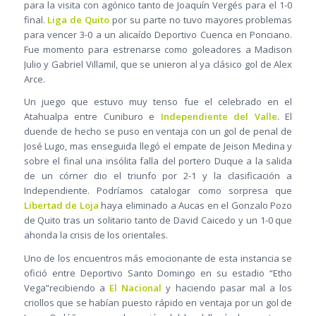
para la visita con agónico tanto de Joaquín Vergés para el 1-0
final.
Liga de Quito
por su parte no tuvo mayores problemas
para vencer 3-0 a un alicaído Deportivo Cuenca en Ponciano.
Fue momento para estrenarse como goleadores a Madison
Julio y Gabriel Villamil, que se unieron al ya clásico gol de Alex
Arce.
Un juego que estuvo muy tenso fue el celebrado en el
Atahualpa entre Cuniburo e
Independiente del Valle
. El
duende de hecho se puso en ventaja con un gol de penal de
José Lugo, mas enseguida llegó el empate de Jeison Medina y
sobre el final una insólita falla del portero Duque a la salida
de un córner dio el triunfo por 2-1 y la clasificación a
Independiente. Podríamos catalogar como sorpresa que
Libertad de Loja
haya eliminado a Aucas en el Gonzalo Pozo
de Quito tras un solitario tanto de David Caicedo y un 1-0 que
ahonda la crisis de los orientales.
Uno de los encuentros más emocionante de esta instancia se
ofició entre Deportivo Santo Domingo en su estadio “Etho
Vega”recibiendo a
El Nacional
y haciendo pasar mal a los
criollos que se habían puesto rápido en ventaja por un gol de