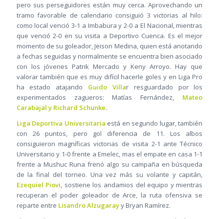
pero sus perseguidores están muy cerca. Aprovechando un
tramo favorable de calendario consiguió 3 victorias al hilo:
como local venció 3-1 a Imbabura y 2-0 a El Nacional, mientras
que venció 2-0 en su visita a Deportivo Cuenca. Es el mejor
momento de su goleador, Jeison Medina, quien está anotando
a fechas seguidas y normalmente se encuentra bien asociado
con los jóvenes Patrik Mercado y Keny Arroyo. Hay que
valorar también que es muy difícil hacerle goles y en Liga Pro
ha estado atajando
Guido Villa
r resguardado por los
experimentados zagueros: Matías Fernández,
Mateo
Carabajal y Richard Schunke
.
Liga Deportiva Universitaria
está en segundo lugar, también
con 26 puntos, pero gol diferencia de 11. Los albos
consiguieron magníficas victorias de visita 2-1 ante Técnico
Universitario y 1-0 frente a Emelec, mas el empate en casa 1-1
frente a Mushuc Runa frenó algo su campaña en búsqueda
de la final del torneo. Una vez más su volante y capitán,
Ezequiel Piovi
, sostiene los andamios del equipo y mientras
recuperan el poder goleador de Arce, la ruta ofensiva se
reparte entre
Lisandro Alzugaray
y Bryan Ramírez.