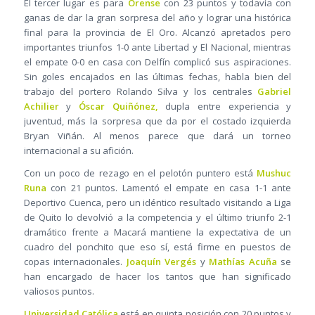
El tercer lugar es para
Orense
con 23 puntos y todavía con
ganas de dar la gran sorpresa del año y lograr una histórica
final para la provincia de El Oro. Alcanzó apretados pero
importantes triunfos 1-0 ante Libertad y El Nacional, mientras
el empate 0-0 en casa con Delfín complicó sus aspiraciones.
Sin goles encajados en las últimas fechas, habla bien del
trabajo del portero Rolando Silva y los centrales
Gabriel
Achilier
y
Óscar Quiñónez,
dupla entre experiencia y
juventud, más la sorpresa que da por el costado izquierda
Bryan Viñán. Al menos parece que dará un torneo
internacional a su afición.
Con un poco de rezago en el pelotón puntero está
Mushuc
Runa
con 21 puntos. Lamentó el empate en casa 1-1 ante
Deportivo Cuenca, pero un idéntico resultado visitando a Liga
de Quito lo devolvió a la competencia y el último triunfo 2-1
dramático frente a Macará mantiene la expectativa de un
cuadro del ponchito que eso sí, está firme en puestos de
copas internacionales.
Joaquín Vergés
y
Mathías Acuña
se
han encargado de hacer los tantos que han significado
valiosos puntos.
Universidad Católica
está en quinta posición con 20 puntos y