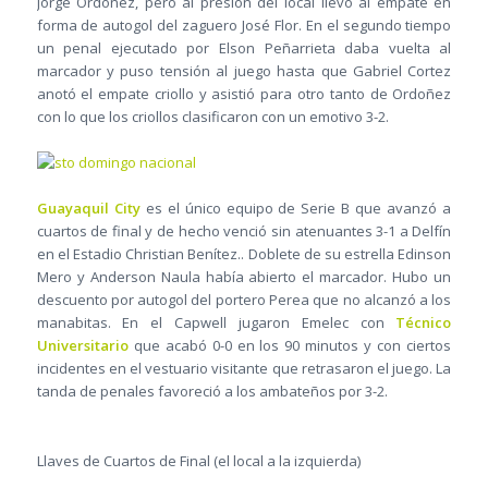
Jorge Ordóñez, pero al presión del local llevó al empate en
forma de autogol del zaguero José Flor. En el segundo tiempo
un penal ejecutado por Elson Peñarrieta daba vuelta al
marcador y puso tensión al juego hasta que Gabriel Cortez
anotó el empate criollo y asistió para otro tanto de Ordoñez
con lo que los criollos clasificaron con un emotivo 3-2.
Guayaquil City
es el único equipo de Serie B que avanzó a
cuartos de final y de hecho venció sin atenuantes 3-1 a Delfín
en el Estadio Christian Benítez.. Doblete de su estrella Edinson
Mero y Anderson Naula había abierto el marcador. Hubo un
descuento por autogol del portero Perea que no alcanzó a los
manabitas. En el Capwell jugaron Emelec con
Técnico
Universitario
que acabó 0-0 en los 90 minutos y con ciertos
incidentes en el vestuario visitante que retrasaron el juego. La
tanda de penales favoreció a los ambateños por 3-2.
Llaves de Cuartos de Final (el local a la izquierda)