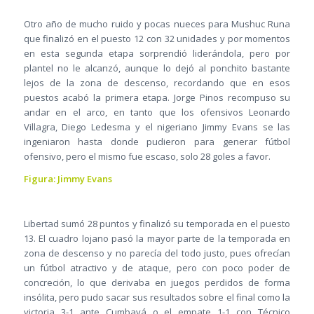
Otro año de mucho ruido y pocas nueces para Mushuc Runa
que finalizó en el puesto 12 con 32 unidades y por momentos
en esta segunda etapa sorprendió liderándola, pero por
plantel no le alcanzó, aunque lo dejó al ponchito bastante
lejos de la zona de descenso, recordando que en esos
puestos acabó la primera etapa. Jorge Pinos recompuso su
andar en el arco, en tanto que los ofensivos Leonardo
Villagra, Diego Ledesma y el nigeriano Jimmy Evans se las
ingeniaron hasta donde pudieron para generar fútbol
ofensivo, pero el mismo fue escaso, solo 28 goles a favor.
Figura: Jimmy Evans
Libertad sumó 28 puntos y finalizó su temporada en el puesto
13. El cuadro lojano pasó la mayor parte de la temporada en
zona de descenso y no parecía del todo justo, pues ofrecían
un fútbol atractivo y de ataque, pero con poco poder de
concreción, lo que derivaba en juegos perdidos de forma
insólita, pero pudo sacar sus resultados sobre el final como la
victoria 3-1 ante Cumbayá o el empate 1-1 con Técnico