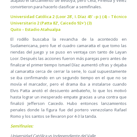
atajado el lanzamiento de Bedoya, pero Cela, Pineida y Vélez
convirtieron para hacerlo clasificar a semifinales.
Universidad Católica 2 (Loor 28’, I. Díaz 45’ –p-) (4) – Técnico
Universitario 2 (Patta 82’, Caicedo 92+’) (3)
Quito – Estadio Atahualpa
El rodillo buscaba la revancha de la acontecido en
Sudamericana, pero fue el cuadro camaratta el que tomo las
riendas del juego y se puso en ventaja con tanto de Layan
Loor. Después las acciones fueron más parejas pero antes de
finalizar el primer tiempo Ismael Díaz aumentó cifras y dejaba
al camaratta cerca de cerrar la serie, lo cual supuestamente
se iba confirmando en un segundo tiempo en el que no se
movía el marcador, pero el drama iba a instalarse cuando
Elvis Patta anotó el descuento ambateño, lo que los motivó
hasta lograr un inesperado empate gracias a una contra que
finalizó Jefferson Caicedo. Hubo entonces lanzamientos
penales donde la figura fue del portero venezolano Rafael
Romo y los santos se llevaron por 4-3 la tanda.
Semifinales:
Universidad Católica vs Independiente del Valle