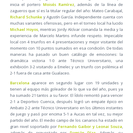
inicia el portero
Moisés Ramírez
, además de la línea de
zagueros que sí es la titular regular del año: Mateo Carabajal,
Richard Schunke
y Agustín García. Independiente cuenta con
muchas variantes ofensivas, pero en el torneo local ha lucido
Michael Hoyos
, mientras Jordy Alcívar comanda la media y la
experiencia de Marcelo Martins infunde respeto. Impecable
local con 4 triunfos en 4 presentaciones y mejor visitante del
momento con 10 puntos sumados en esa condición. De todas
maneras ha pasado un buen catálogo de emociones: la
dramática victoria 1-0 ante Técnico Universitario, una
exhibición 3-2 visitando a Emelec y un triunfo con polémica el
2-1 fuera de casa ante Gualaceo.
Barcelona
aparece en segundo lugar con 19 unidades y
tienen al equipo más goleador de lo que va del año, pues ya
ha sumado 21 tantos a su favor. El Ídolo remontó para vencer
2-1 a Deportivo Cuenca, después logró un empate épico en
Ambato 2-2 ante Técnico Universitario en los últimos instantes
de juego y pasó por encima 5-1 a Aucas en tal vez, su mejor
partido del año. El medio campo de los canarios ha estado en
gran nivel soportado por
Fernando Gaibor y Leonai Souza
,
además de orquestado por
Damián Díaz
. Además, su