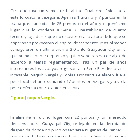
Otro que tuvo un semestre fatal fue Gualaceo. Solo que a
este lo costó la categoría. Apenas 1 triunfo y 7 puntos en la
etapa para un total de 25 puntos en el año y el penúltimo
lugar que lo condena a Serie B. Inestabilidad de cuerpo
técnico y jugadores que no estuvieron a la altura de lo que se
esperaban provocaron el espiral descendente. Mas al menos
consiguieron un último triunfo 2-0 ante Guayaquil City en el
que primó el honor deportivo y quien sabe si sirva de algo, de
acuerdo a temas reglamentarios. Tras un par de años
interesantes los azuayos regresan a la Serie B. A destacar el
incasable Joaquín Vergés y Tobías Donsanti. Gualaceo fue el
peor local del año, sumando 17 puntos en Azogues y tuvo la
peor defensa con 53 tantos en contra.
Figura: Joaquín Vergés
Finalmente el último lugar con 22 puntos y un merecido
descenso para Guayaquil City, reflejado en la derrota de
despedida donde no pudo observarse ni ganas de vencer. El
elenco ciudadano en teoría tenía una nómina al menos