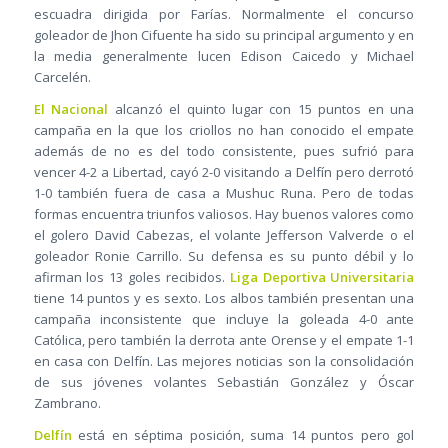
escuadra dirigida por Farías. Normalmente el concurso
goleador de Jhon Cifuente ha sido su principal argumento y en
la media generalmente lucen Edison Caicedo y Michael
Carcelén.
El Nacional
alcanzó el quinto lugar con 15 puntos en una
campaña en la que los criollos no han conocido el empate
además de no es del todo consistente, pues sufrió para
vencer 4-2 a Libertad, cayó 2-0 visitando a Delfín pero derrotó
1-0 también fuera de casa a Mushuc Runa. Pero de todas
formas encuentra triunfos valiosos. Hay buenos valores como
el golero David Cabezas, el volante Jefferson Valverde o el
goleador Ronie Carrillo. Su defensa es su punto débil y lo
afirman los 13 goles recibidos.
Liga Deportiva Universitaria
tiene 14 puntos y es sexto. Los albos también presentan una
campaña inconsistente que incluye la goleada 4-0 ante
Católica, pero también la derrota ante Orense y el empate 1-1
en casa con Delfín. Las mejores noticias son la consolidación
de sus jóvenes volantes Sebastián González y Óscar
Zambrano.
Delfín
está en séptima posición, suma 14 puntos pero gol