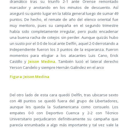
dramático tras su triunfo 2-1 ante Orense remontado
marcador y anotando en los minutos de descuento. Así
aseguró su quinto lugar en la tabla general luego de sumar 49
puntos. De hecho, el remate de año del elenco oriental fue
muy meritorio, pues su campaña en el segundo trimestre
había sido completamente irregular, pero pudo encadenar
una buena racha de cotejos sin perder. Aunque quizás hubo
un susto por el 0-0 de local ante Delfín, aquel 2-0 derrotando a
Independiente fueron los 3 puntos de la esperanza. Fueron
momentos para elogiar a los atacantes Luis Cano, Erick
Castillo y
Jeison Medina.
También lució el lateral derecho
Yerson Candelo y siempre Hernán Galíndez en el arco
Figura: Jeison Medina
Del otro lado de esta cara quedó Delfín, tras ubicarse sexto
con 48 puntos se quedó fuera del grupo de Libertadores,
aunque les queda la Sudamericana como consuelo. Los
empates 0-0 con Deportivo Cuenca y 2-2 con Técnico
Universitario perjudicaron definitivamente su campaña que
parecía enrumbada a algo más importante y tal vez vale la