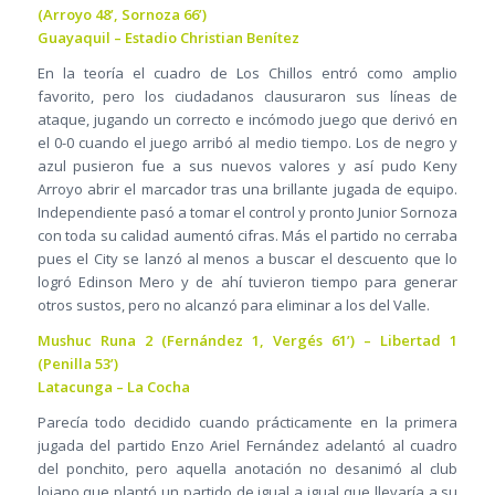
(Arroyo 48’, Sornoza 66’)
Guayaquil – Estadio Christian Benítez
En la teoría el cuadro de Los Chillos entró como amplio
favorito, pero los ciudadanos clausuraron sus líneas de
ataque, jugando un correcto e incómodo juego que derivó en
el 0-0 cuando el juego arribó al medio tiempo. Los de negro y
azul pusieron fue a sus nuevos valores y así pudo Keny
Arroyo abrir el marcador tras una brillante jugada de equipo.
Independiente pasó a tomar el control y pronto Junior Sornoza
con toda su calidad aumentó cifras. Más el partido no cerraba
pues el City se lanzó al menos a buscar el descuento que lo
logró Edinson Mero y de ahí tuvieron tiempo para generar
otros sustos, pero no alcanzó para eliminar a los del Valle.
Mushuc Runa 2 (Fernández 1, Vergés 61’) – Libertad 1
(Penilla 53’)
Latacunga – La Cocha
Parecía todo decidido cuando prácticamente en la primera
jugada del partido Enzo Ariel Fernández adelantó al cuadro
del ponchito, pero aquella anotación no desanimó al club
lojano que plantó un partido de igual a igual que llevaría a su