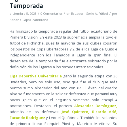
Temporada
/
/
/
diciembre 5, 2023
0 Comentarios
en
Ecuador - Serie A
,
Fútbol
por
Edison Guapaz Zambrano
Ha finalizado la temporada regular del fútbol ecuatoriano de
Primera División. En este 2023 la supremacía amplia la tuvo el
fútbol de Pichincha, pues la mayoría de sus clubes coparon
los puestos de Copa Libertadores y 2 de ellos: Liga de Quito e
Independiente son los llamados a jugar la gran final. El
desenlace de la temporada fue electrizante sobretodo por la
definición de los lugares a los torneos internacionales.
Liga Deportiva Universitaria
ganó la segunda etapa con 36
unidades, pero no solo eso, sino que fue el club que más
puntos sumó alrededor del año con 62. El éxito del cuadro
albo se fundamentó en la solidez defensiva que permitió muy
pocos goles que en el segundo semestre solo encajó 4
anotaciones. Destacan, el portero
Alexander Domínguez,
además de los defensas:
José Quintero, Ricardo Adé,
Facundo Rodríguez
y Leonel Quiñónez. También los volantes
de primera línea: Ezequiel Piovi y Mauricio Martínez. Su