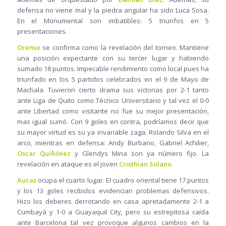
defensa no viene mal y la piedra angular ha sido Luca Sosa.
En el Monumental son imbatibles: 5 triunfos en 5
presentaciones.
Orense
se confirma como la revelación del torneo. Mantiene
una posición expectante con su tercer lugar y habiendo
sumado 18 puntos. Impecable rendimiento como local pues ha
triunfado en los 5 partidos celebrados en el 9 de Mayo de
Machala. Tuvieron cierto drama sus victorias por 2-1 tanto
ante Liga de Quito como Técnico Universitario y tal vez el 0-0
ante Libertad como visitante no fue su mejor presentación,
mas igual sumó. Con 9 goles en contra, podríamos decir que
su mayor virtud es su ya invariable zaga: Rolando Silva en el
arco, mientras en defensa: Andy Burbano, Gabriel Achilier,
Oscar Quiñónez
y Glendys Mina son ya número fijo. La
revelación en ataque es el joven
Cristhian Solano.
Aucas
ocupa el cuarto lugar. El cuadro oriental tiene 17 puntos
y los 13 goles recibidos evidencian problemas defensivos.
Hizo los deberes derrotando en casa apretadamente 2-1 a
Cumbayá y 1-0 a Guayaquil City, pero su estrepitosa caída
ante Barcelona tal vez provoque algunos cambios en la