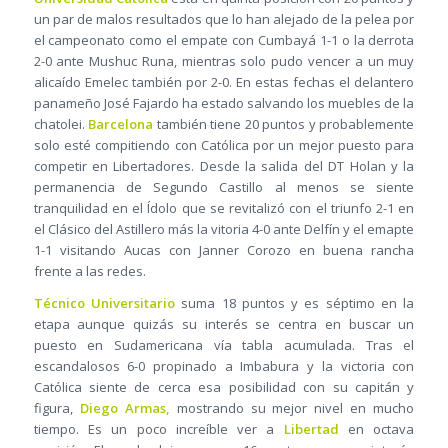
un par de malos resultados que lo han alejado de la pelea por
el campeonato como el empate con Cumbayá 1-1 o la derrota
2-0 ante Mushuc Runa, mientras solo pudo vencer a un muy
alicaído Emelec también por 2-0. En estas fechas el delantero
panameño José Fajardo ha estado salvando los muebles de la
chatolei.
Barcelona
también tiene 20 puntos y probablemente
solo esté compitiendo con Católica por un mejor puesto para
competir en Libertadores. Desde la salida del DT Holan y la
permanencia de Segundo Castillo al menos se siente
tranquilidad en el Ídolo que se revitalizó con el triunfo 2-1 en
el Clásico del Astillero más la vitoria 4-0 ante Delfín y el emapte
1-1 visitando Aucas con Janner Corozo en buena rancha
frente a las redes.
Técnico Universitario
suma 18 puntos y es séptimo en la
etapa aunque quizás su interés se centra en buscar un
puesto en Sudamericana vía tabla acumulada. Tras el
escandalosos 6-0 propinado a Imbabura y la victoria con
Católica siente de cerca esa posibilidad con su capitán y
figura,
Diego Armas,
mostrando su mejor nivel en mucho
tiempo. Es un poco increíble ver a
Libertad
en octava