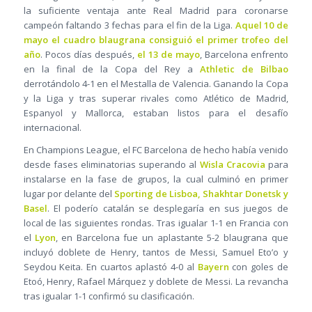
la suficiente ventaja ante Real Madrid para coronarse
campeón faltando 3 fechas para el fin de la Liga.
Aquel 10 de
mayo el cuadro blaugrana consiguió el primer trofeo del
año
. Pocos días después,
el 13 de mayo
, Barcelona enfrento
en la final de la Copa del Rey a
Athletic de Bilbao
derrotándolo 4-1 en el Mestalla de Valencia. Ganando la Copa
y la Liga y tras superar rivales como Atlético de Madrid,
Espanyol y Mallorca, estaban listos para el desafío
internacional.
En Champions League, el FC Barcelona de hecho había venido
desde fases eliminatorias superando al
Wisla Cracovia
para
instalarse en la fase de grupos, la cual culminó en primer
lugar por delante del
Sporting de Lisboa, Shakhtar Donetsk y
Basel
. El poderío catalán se desplegaría en sus juegos de
local de las siguientes rondas. Tras igualar 1-1 en Francia con
el
Lyon
, en Barcelona fue un aplastante 5-2 blaugrana que
incluyó doblete de Henry, tantos de Messi, Samuel Eto’o y
Seydou Keita. En cuartos aplastó 4-0 al
Bayern
con goles de
Etoó, Henry, Rafael Márquez y doblete de Messi. La revancha
tras igualar 1-1 confirmó su clasificación.