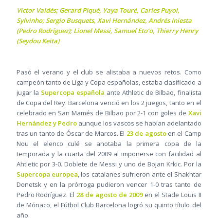
Víctor Valdés; Gerard Piqué, Yaya Touré, Carles Puyol,
Sylvinho; Sergio Busquets, Xavi Hernández, Andrés Iniesta
(Pedro Rodríguez); Lionel Messi, Samuel Eto’o, Thierry Henry
(Seydou Keita)
Pasó el verano y el club se alistaba a nuevos retos. Como
campeón tanto de Liga y Copa españolas, estaba clasificado a
jugar la
Supercopa española
ante Athletic de Bilbao, finalista
de Copa del Rey. Barcelona venció en los 2 juegos, tanto en el
celebrado en San Mamés de Bilbao por 2-1 con goles de
Xavi
Hernández y Pedro
aunque los vascos se habían adelantado
tras un tanto de Óscar de Marcos. El
23 de agosto
en el Camp
Nou el elenco culé se anotaba la primera copa de la
temporada y la cuarta del 2009 al imponerse con facilidad al
Ahtletic por 3-0. Doblete de Messi y uno de Bojan Krkic. Por la
Supercopa europea
, los catalanes sufrieron ante el Shakhtar
Donetsk y en la prórroga pudieron vencer 1-0 tras tanto de
Pedro Rodríguez. El
28 de agosto de 2009
en el Stade Louis II
de Mónaco, el Fútbol Club Barcelona logró su quinto título del
año.