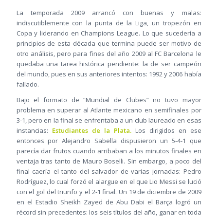
La temporada 2009 arrancó con buenas y malas:
indiscutiblemente con la punta de la Liga, un tropezón en
Copa y liderando en Champions League. Lo que sucedería a
principios de esta década que termina puede ser motivo de
otro análisis, pero para fines del año 2009 al FC Barcelona le
quedaba una tarea histórica pendiente: la de ser campeón
del mundo, pues en sus anteriores intentos: 1992 y 2006 había
fallado.
Bajo el formato de “Mundial de Clubes” no tuvo mayor
problema en superar al Atlante mexicano en semifinales por
3-1, pero en la final se enfrentaba a un club laureado en esas
instancias:
Estudiantes de la Plata.
Los dirigidos en ese
entonces por Alejandro Sabella dispusieron un 5-4-1 que
parecía dar frutos cuando arribaban a los minutos finales en
ventaja tras tanto de Mauro Boselli. Sin embargo, a poco del
final caería el tanto del salvador de varias jornadas: Pedro
Rodríguez, lo cual forzó el alargue en el que Lio Messi se lució
con el gol del triunfo y el 2-1 final. Un 19 de diciembre de 2009
en el Estadio Sheikh Zayed de Abu Dabi el Barça logró un
récord sin precedentes: los seis títulos del año, ganar en toda