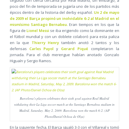
seguido con cierta cercanía por Real Madrid, sin embargo, a
poco del fin de temporada se jugaría uno de los partidos más
épicos dentro de la historia del derby español.
Un 2 de mayo
de 2009 el Barça propinó un inolvidable 6-2 al Madrid en el
mismísimo Santiago Bernabeu.
Eran tiempos en los que la
figura de
Lionel Messi
se iba erigiendo como la dominante en
el fútbol mundial y con un doblete colaboró para esta paliza
en la que
Thierry Henry
también anotó 2 tantos y los
defensas
Carles Puyol
y
Gerard Piqué
completaron la
jornada. Para el club merengue habían anotado Gonzalo
Higuaín y Sergio Ramos.
Barcelona’s players celebrates their sixth goal against Real Madrid
withduring their La Liga soccer match at the Santiago Bernabeu stadium in
Madrid, Saturday, May 2, 2009. Barcelona won the match 6-2. (AP
Photo/Daniel Ochoa de Olza)
En la siguiente fecha, El Barça igualó 3-3 con el Villareal y tomó