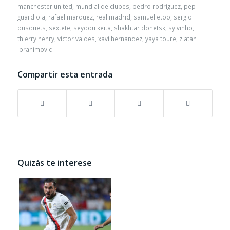
manchester united
,
mundial de clubes
,
pedro rodriguez
,
pep
guardiola
,
rafael marquez
,
real madrid
,
samuel etoo
,
sergio
busquets
,
sextete
,
seydou keita
,
shakhtar donetsk
,
sylvinho
,
thierry henry
,
victor valdes
,
xavi hernandez
,
yaya toure
,
zlatan
ibrahimovic
Compartir esta entrada
Quizás te interese