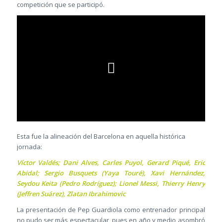
competición que se participó.
Esta fue la alineación del Barcelona en aquella histórica
jornada:
Víctor Valdés; Dani Alves, Carles Puyol, Gerard Piqué, Eric
Abidal; Sergio Busquets (Yaya Touré), Xavi Hernández,
Seydou Keita (Pedro Rodríguez); Lionel Messi, Thierry Henry
(Jeffren Suárez), Zlatan Ibrahimovic
La presentación de Pep Guardiola como entrenador principal
no pudo ser más espectacular, pues en año y medio asombró