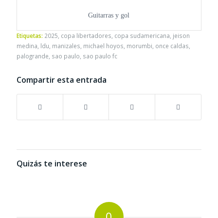
Guitarras y gol
Etiquetas:
2025
,
copa libertadores
,
copa sudamericana
,
jeison
medina
,
ldu
,
manizales
,
michael hoyos
,
morumbi
,
once caldas
,
palogrande
,
sao paulo
,
sao paulo fc
Compartir esta entrada
Quizás te interese
0