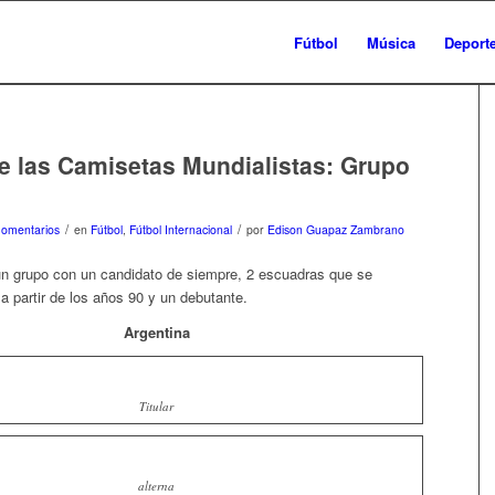
Fútbol
Música
Deport
de las Camisetas Mundialistas: Grupo
/
/
Comentarios
en
Fútbol
,
Fútbol Internacional
por
Edison Guapaz Zambrano
un grupo con un candidato de siempre, 2 escuadras que se
 a partir de los años 90 y un debutante.
Argentina
Titular
alterna