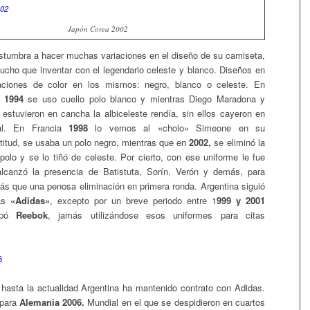
Japón Corea 2002
stumbra a hacer muchas variaciones en el diseño de su camiseta,
cho que inventar con el legendario celeste y blanco. Diseños en
iaciones de color en los mismos: negro, blanco o celeste. En
 1994
se uso cuello polo blanco y mientras Diego Maradona y
 estuvieron en cancha la albiceleste rendía, sin ellos cayeron en
al. En Francia
1998
lo vemos al «cholo» Simeone en su
itud, se usaba un polo negro, mientras que en
2002,
se eliminó la
polo y se lo tiñó de celeste. Por cierto, con ese uniforme le fue
canzó la presencia de Batistuta, Sorín, Verón y demás, para
ás que una penosa eliminación en primera ronda. Argentina siguió
das
«Adidas»
, excepto por un breve periodo entre 1
999 y 2001
ipó
Reebok
, jamás utilizándose esos uniformes para citas
hasta la actualidad Argentina ha mantenido contrato con Adidas.
 para
Alemania 2006.
Mundial en el que se despidieron en cuartos