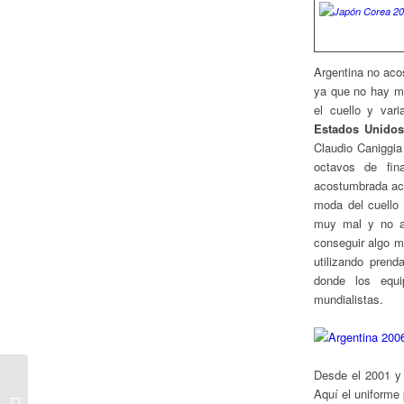
Argentina no aco
ya que no hay mu
el cuello y var
Estados Unidos
Claudio Caniggia
octavos de fin
acostumbrada act
moda del cuello 
muy mal y no al
conseguir algo m
utilizando pren
donde los equ
mundialistas.
Desde el 2001 y 
Historia de las
Aquí el uniforme
Camisetas