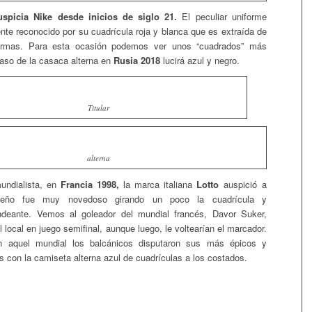
uspicia Nike desde inicios de siglo 21.
El peculiar uniforme
ente reconocido por su cuadrícula roja y blanca que es extraída de
rmas. Para esta ocasión podemos ver unos “cuadrados” más
caso de la casaca alterna en
Rusia 2018
lucirá azul y negro.
Titular
alterna
undialista, en
Francia 1998,
la marca italiana
Lotto
auspició a
iseño fue muy novedoso girando un poco la cuadrícula y
ndeante. Vemos al goleador del mundial francés, Davor Suker,
l local en juego semifinal, aunque luego, le voltearían el marcador.
n aquel mundial los balcánicos disputaron sus más épicos y
s con la camiseta alterna azul de cuadrículas a los costados.