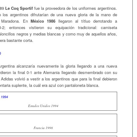
989
Le Coq Sportif
fue la proveedora de los uniformes argentinos.
o los argentinos difrutarían de una nueva gloria de la mano de
 Maradona. En
México 1986
llegaron al títluo derrotando a
-2; entonces vistieron su equipación tradicional: camiseta
taloncillos negros y medias blancas y como muy de aquellos años,
 era bastante corta.
gentina alcanzaría nuevamente la gloria llegando a una nueva
rdieron la final 0-1 ante Alemania llegando desmembrado con su
r. Adidas volvió a vestir a los argentinos que para la final debieron
entaria suplente, la cuál era azul con pantaloneta blanca.
Estados Unidos 1994
Francia 1998