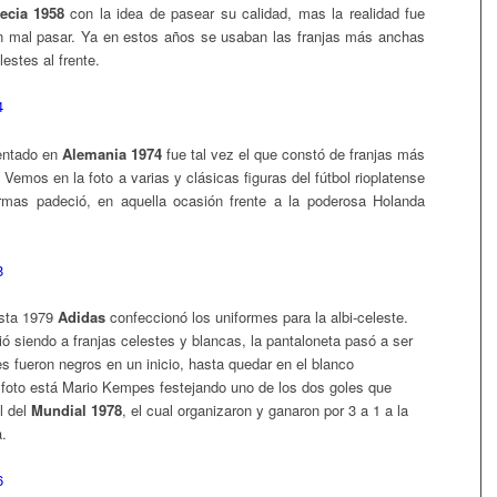
ecia 1958
con la idea de pasear su calidad, mas la realidad fue
un mal pasar. Ya en estos años se usaban las franjas más anchas
estes al frente.
entado en
Alemania 1974
fue tal vez el que constó de franjas más
Vemos en la foto a varias y clásicas figuras del fútbol rioplatense
rmas padeció, en aquella ocasión frente a la poderosa Holanda
sta 1979
Adidas
confeccionó los uniformes para la albi-celeste.
ó siendo a franjas celestes y blancas, la pantaloneta pasó a ser
es fueron negros en un inicio, hasta quedar en el blanco
la foto está Mario Kempes festejando uno de los dos goles que
al del
Mundial 1978
, el cual organizaron y ganaron por 3 a 1 a la
.