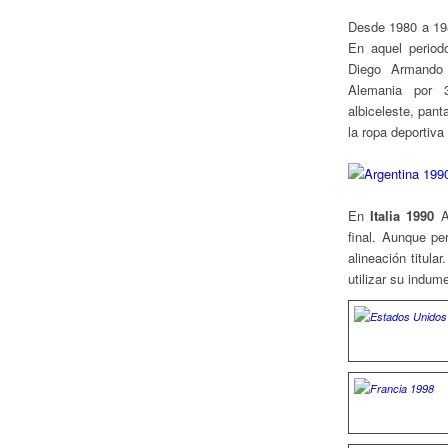
Desde 1980 a 1
En aquel period
Diego Armando
Alemania por 3
albiceleste, pan
la ropa deportiva
En
Italia 1990
Ar
final. Aunque pe
alineación titula
utilizar su indum