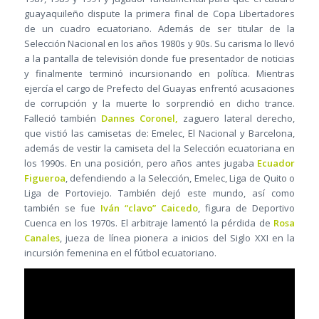
guayaquileño dispute la primera final de Copa Libertadores
de un cuadro ecuatoriano. Además de ser titular de la
Selección Nacional en los años 1980s y 90s. Su carisma lo llevó
a la pantalla de televisión donde fue presentador de noticias
y finalmente terminó incursionando en política. Mientras
ejercía el cargo de Prefecto del Guayas enfrentó acusaciones
de corrupción y la muerte lo sorprendió en dicho trance.
Falleció también
Dannes Coronel,
zaguero lateral derecho,
que vistió las camisetas de: Emelec, El Nacional y Barcelona,
además de vestir la camiseta del la Selección ecuatoriana en
los 1990s. En una posición, pero años antes jugaba
Ecuador
Figueroa
, defendiendo a la Selección, Emelec, Liga de Quito o
Liga de Portoviejo. También dejó este mundo, así como
también se fue
Iván “clavo” Caicedo
, figura de Deportivo
Cuenca en los 1970s. El arbitraje lamentó la pérdida de
Rosa
Canales
, jueza de línea pionera a inicios del Siglo XXI en la
incursión femenina en el fútbol ecuatoriano.