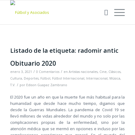
Listado de la etiqueta:
radomir antic
Obituario 2020
/
/
enero 3, 2021
0 Comentarios
en
Artistas nacionales
,
Cine
,
Clásicos
,
Cultura
,
Deportes
,
Fútbol
,
Fútbol Internacional
,
Internacional
,
Música
,
/
T.V.
por
Edison Guapaz Zambrano
El 2020 fue un año en que la muerte fue más habitual para la
humanidad que desde hace mucho tiempo, digamos que
desde la Guerras Mundiales. La pandemia de Covid 19 se
llevó millones de vidas alrededor del mundo y no solo por las
complicaciones propias de la enfermedad, sino por la
atención médica que se mermó en opciones e incluso por las