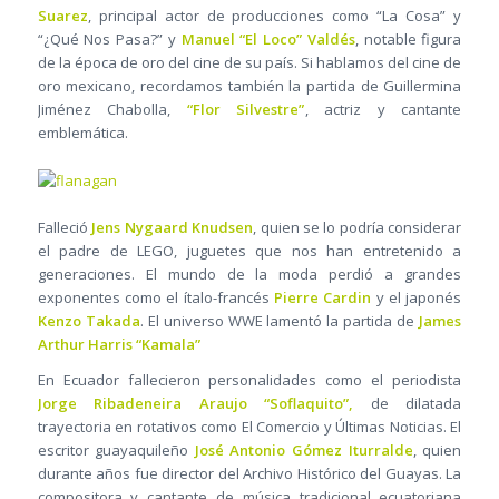
Suarez
, principal actor de producciones como “La Cosa” y
“¿Qué Nos Pasa?” y
Manuel “El Loco” Valdés
, notable figura
de la época de oro del cine de su país. Si hablamos del cine de
oro mexicano, recordamos también la partida de Guillermina
Jiménez Chabolla,
“Flor Silvestre”
, actriz y cantante
emblemática.
Falleció
Jens Nygaard Knudsen
, quien se lo podría considerar
el padre de LEGO, juguetes que nos han entretenido a
generaciones. El mundo de la moda perdió a grandes
exponentes como el ítalo-francés
Pierre Cardin
y el japonés
Kenzo Takada
. El universo WWE lamentó la partida de
James
Arthur Harris “Kamala”
En Ecuador fallecieron personalidades como el periodista
Jorge Ribadeneira Araujo “Soflaquito”,
de dilatada
trayectoria en rotativos como El Comercio y Últimas Noticias. El
escritor guayaquileño
José Antonio Gómez Iturralde
, quien
durante años fue director del Archivo Histórico del Guayas. La
compositora y cantante de música tradicional ecuatoriana