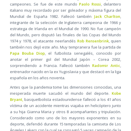
campeones. Se fue de este mundo
Paolo Rossi
, delantero
italiano muy recordado por ser goleador y máxima figura del
Mundial de España 1982. Falleció también
Jack Charlton
,
integrante de la selección de Inglaterra campeona de 1966 y
estratega de Irlanda en el Mundial de 1990. No fue campeón
del Mundo, pero disputó las finales de las Copas del Mundo
1974 y 1978, el atacante neerlandés
Rob Rensenbrink
, quien
también nos dejó este año. Muy tempranera fue la partida de
Papa Bouba Diop
, el futbolista senegalés, conocido por
anotar el primer gol del Mundial Japón – Corea 2002,
sorprendiendo a Francia. Falleció también
Radomir Antic
,
entrenador nacido en la ex Yugoslavia y que destacó en la liga
española en los años noventa.
Antes que la pandemia tome las dimensiones conocidas, una
inesperada muerte sacudió el mundo del deporte.
Kobe
Bryant,
basquetbolista estadounidense falleció a los 41 años
víctima de un accidente mientras viajaba en helicóptero junto
a su hija Gianna Maria y otros 8 acompañantes y tripulación.
Considerado como uno de los mayores exponentes en su
deporte, defendió durante 15 temporadas la camiseta de Los
Ángeles Lakers con la cual se consagró 5 veces campeón de la