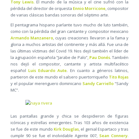
Tony Lewis.
El mundo de la música y el cine sufrió con la
pérdida del director de orquesta
Ennio Morricone
, compositor
de varias clásicas bandas sonoras del séptimo arte.
El pentagrama hispano parlante tuvo mucho de luto también,
como con la pérdida del gran cantante y compositor mexicano
Armando Manzanero
, cuyas creaciones llevaron a la fama y
gloria a muchos artistas del continente y más allá. Fue una de
las últimas víctimas del Covid 19. Nos dejó también el líder de
la agrupación española “Jarabe de Palo”,
Pau Donés
. También
nos dejó el compositor, cantante y artista multifacético
español
Luis Eduardo Aute
. En cuanto a géneros latinos,
partieron de este mundo el salsero puertorriqueño
Tito Rojas
y el popular merenguero dominicano
Sandy Carriello
“Sandy
MC”.
Las pantallas grande y chica se despidieron de figuras
icónicas y estrellas emergentes. Tras 103 años de existencia
se fue de este mundo
Kirk Douglas
, el genial Espartaco y tras
cumplir 90 se fue el inolvidable Agente 007,
Sean Connery
.