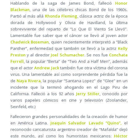
Hablando de la saga de James Bond, falleció
Honor
Blackman
, una de las célebres chicas Bond de los 1960s.
Partió al más allá
Rhonda Fleming
, clásica actriz de la época
dorada de Hollywood y Olivia de Havilland, la última
sobreviviente del reparto de “Lo Que El Viento Se Llevó”.
Lamentable fue saber que el cáncer se llevó al joven actor
Chadwick Boseman
, quien recientemente interpretó a “Black
Panther”, enfermedad que también se llevó a la actriz
Kelly
Preston
y al director
Joel Schumacher
. Se nos fue
Conchata
Ferrell
, la popular “Berta” de “Two And a Half Men”, además
que el actor
Andrew Jack
también fue otra víctima del corona
virus. Una lamentable así como sorprendente pérdida fue la
de
Naya Rivera
, la popular “Santana Lopez” de “Glee” en un
incidente que la terminó ahogando en el Lago Piru de
California. Falleció a los 92 años
Jerry Stiller
, conocido por
varios papeles cómicos en cine y televisión (Zoolander,
Seinfeld, etc.)
Fallecieron grandes personalidades de la creación de humor
en América Latina.
Joaquín Salvador Lavado “Quino”,
el
reconocido caricaturista argentino creador de “Mafalda” dejó
este mundo, así como los humoristas mexicanos:
Héctor