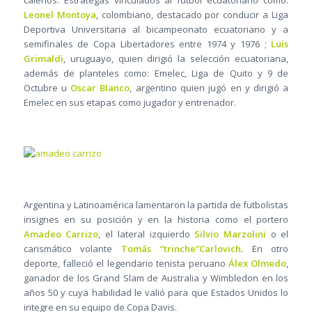
caleños. Estrategas vinculados al fútbol ecuatoriano como:
Leonel Montoya
, colombiano, destacado por conducir a Liga
Deportiva Universitaria al bicampeonato ecuatoriano y a
semifinales de Copa Libertadores entre 1974 y 1976 ;
Luis
Grimaldi
, uruguayo, quien dirigió la selección ecuatoriana,
además de planteles como: Emelec, Liga de Quito y 9 de
Octubre u
Oscar Blanco
, argentino quien jugó en y dirigió a
Emelec en sus etapas como jugador y entrenador.
Argentina y Latinoamérica lamentaron la partida de futbolistas
insignes en su posición y en la historia como el portero
Amadeo Carrizo
, el lateral izquierdo
Silvio Marzolini
o el
carismático volante
Tomás “trinche”Carlovich
. En otro
deporte, falleció el legendario tenista peruano
Álex Olmedo
,
ganador de los Grand Slam de Australia y Wimbledon en los
años 50 y cuya habilidad le valió para que Estados Unidos lo
integre en su equipo de Copa Davis.