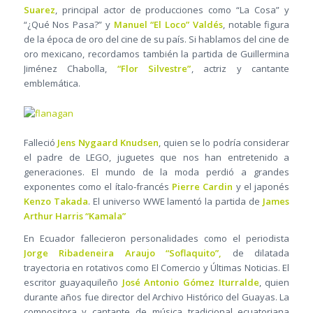
Suarez
, principal actor de producciones como “La Cosa” y
“¿Qué Nos Pasa?” y
Manuel “El Loco” Valdés
, notable figura
de la época de oro del cine de su país. Si hablamos del cine de
oro mexicano, recordamos también la partida de Guillermina
Jiménez Chabolla,
“Flor Silvestre”
, actriz y cantante
emblemática.
Falleció
Jens Nygaard Knudsen
, quien se lo podría considerar
el padre de LEGO, juguetes que nos han entretenido a
generaciones. El mundo de la moda perdió a grandes
exponentes como el ítalo-francés
Pierre Cardin
y el japonés
Kenzo Takada
. El universo WWE lamentó la partida de
James
Arthur Harris “Kamala”
En Ecuador fallecieron personalidades como el periodista
Jorge Ribadeneira Araujo “Soflaquito”,
de dilatada
trayectoria en rotativos como El Comercio y Últimas Noticias. El
escritor guayaquileño
José Antonio Gómez Iturralde
, quien
durante años fue director del Archivo Histórico del Guayas. La
compositora y cantante de música tradicional ecuatoriana