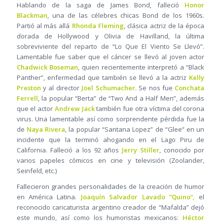
Hablando de la saga de James Bond, falleció
Honor
Blackman
, una de las célebres chicas Bond de los 1960s.
Partió al más allá
Rhonda Fleming
, clásica actriz de la época
dorada de Hollywood y Olivia de Havilland, la última
sobreviviente del reparto de “Lo Que El Viento Se Llevó”.
Lamentable fue saber que el cáncer se llevó al joven actor
Chadwick Boseman
, quien recientemente interpretó a “Black
Panther”, enfermedad que también se llevó a la actriz
Kelly
Preston
y al director
Joel Schumacher
. Se nos fue
Conchata
Ferrell
, la popular “Berta” de “Two And a Half Men”, además
que el actor
Andrew Jack
también fue otra víctima del corona
virus. Una lamentable así como sorprendente pérdida fue la
de
Naya Rivera
, la popular “Santana Lopez” de “Glee” en un
incidente que la terminó ahogando en el Lago Piru de
California. Falleció a los 92 años
Jerry Stiller
, conocido por
varios papeles cómicos en cine y televisión (Zoolander,
Seinfeld, etc.)
Fallecieron grandes personalidades de la creación de humor
en América Latina.
Joaquín Salvador Lavado “Quino”,
el
reconocido caricaturista argentino creador de “Mafalda” dejó
este mundo, así como los humoristas mexicanos:
Héctor