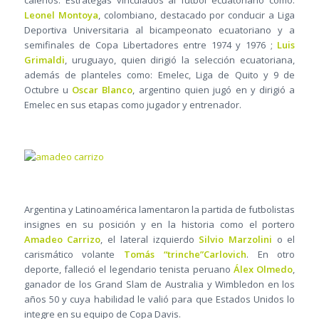
caleños. Estrategas vinculados al fútbol ecuatoriano como:
Leonel Montoya
, colombiano, destacado por conducir a Liga
Deportiva Universitaria al bicampeonato ecuatoriano y a
semifinales de Copa Libertadores entre 1974 y 1976 ;
Luis
Grimaldi
, uruguayo, quien dirigió la selección ecuatoriana,
además de planteles como: Emelec, Liga de Quito y 9 de
Octubre u
Oscar Blanco
, argentino quien jugó en y dirigió a
Emelec en sus etapas como jugador y entrenador.
Argentina y Latinoamérica lamentaron la partida de futbolistas
insignes en su posición y en la historia como el portero
Amadeo Carrizo
, el lateral izquierdo
Silvio Marzolini
o el
carismático volante
Tomás “trinche”Carlovich
. En otro
deporte, falleció el legendario tenista peruano
Álex Olmedo
,
ganador de los Grand Slam de Australia y Wimbledon en los
años 50 y cuya habilidad le valió para que Estados Unidos lo
integre en su equipo de Copa Davis.