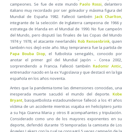
campeones. Se fue de este mundo
Paolo Rossi
, delantero
italiano muy recordado por ser goleador y máxima figura del
Mundial de España 1982. Falleció también
Jack Charlton
,
integrante de la selección de Inglaterra campeona de 1966 y
estratega de Irlanda en el Mundial de 1990. No fue campeón
del Mundo, pero disputó las finales de las Copas del Mundo
1974 y 1978, el atacante neerlandés
Rob Rensenbrink
, quien
también nos dejó este año. Muy tempranera fue la partida de
Papa Bouba Diop
, el futbolista senegalés, conocido por
anotar el primer gol del Mundial Japón – Corea 2002,
sorprendiendo a Francia. Falleció también
Radomir Antic
,
entrenador nacido en la ex Yugoslavia y que destacó en la liga
española en los años noventa.
Antes que la pandemia tome las dimensiones conocidas, una
inesperada muerte sacudió el mundo del deporte.
Kobe
Bryant,
basquetbolista estadounidense falleció a los 41 años
víctima de un accidente mientras viajaba en helicóptero junto
a su hija Gianna Maria y otros 8 acompañantes y tripulación.
Considerado como uno de los mayores exponentes en su
deporte, defendió durante 15 temporadas la camiseta de Los
Ángeles Lakers con la cual se consagró 5 veces campeón de la