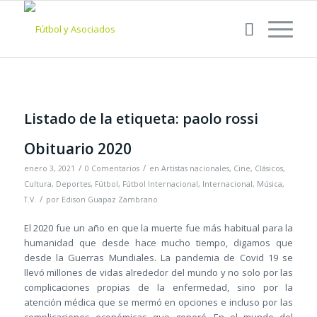
Listado de la etiqueta:
paolo rossi
Obituario 2020
/
/
enero 3, 2021
0 Comentarios
en
Artistas nacionales
,
Cine
,
Clásicos
,
Cultura
,
Deportes
,
Fútbol
,
Fútbol Internacional
,
Internacional
,
Música
,
/
T.V.
por
Edison Guapaz Zambrano
El 2020 fue un año en que la muerte fue más habitual para la
humanidad que desde hace mucho tiempo, digamos que
desde la Guerras Mundiales. La pandemia de Covid 19 se
llevó millones de vidas alrededor del mundo y no solo por las
complicaciones propias de la enfermedad, sino por la
atención médica que se mermó en opciones e incluso por las