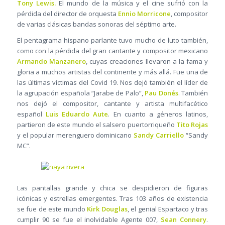
Tony Lewis.
El mundo de la música y el cine sufrió con la
pérdida del director de orquesta
Ennio Morricone
, compositor
de varias clásicas bandas sonoras del séptimo arte.
El pentagrama hispano parlante tuvo mucho de luto también,
como con la pérdida del gran cantante y compositor mexicano
Armando Manzanero
, cuyas creaciones llevaron a la fama y
gloria a muchos artistas del continente y más allá. Fue una de
las últimas víctimas del Covid 19. Nos dejó también el líder de
la agrupación española “Jarabe de Palo”,
Pau Donés
. También
nos dejó el compositor, cantante y artista multifacético
español
Luis Eduardo Aute
. En cuanto a géneros latinos,
partieron de este mundo el salsero puertorriqueño
Tito Rojas
y el popular merenguero dominicano
Sandy Carriello
“Sandy
MC”.
Las pantallas grande y chica se despidieron de figuras
icónicas y estrellas emergentes. Tras 103 años de existencia
se fue de este mundo
Kirk Douglas
, el genial Espartaco y tras
cumplir 90 se fue el inolvidable Agente 007,
Sean Connery
.