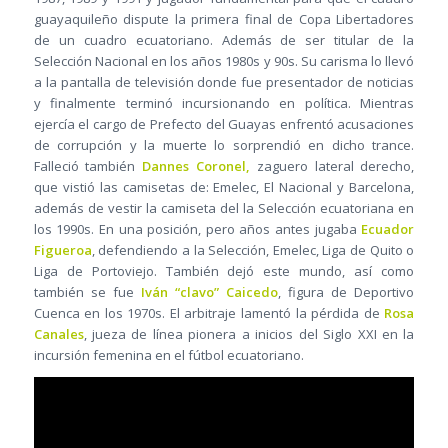
guayaquileño dispute la primera final de Copa Libertadores
de un cuadro ecuatoriano. Además de ser titular de la
Selección Nacional en los años 1980s y 90s. Su carisma lo llevó
a la pantalla de televisión donde fue presentador de noticias
y finalmente terminó incursionando en política. Mientras
ejercía el cargo de Prefecto del Guayas enfrentó acusaciones
de corrupción y la muerte lo sorprendió en dicho trance.
Falleció también
Dannes Coronel,
zaguero lateral derecho,
que vistió las camisetas de: Emelec, El Nacional y Barcelona,
además de vestir la camiseta del la Selección ecuatoriana en
los 1990s. En una posición, pero años antes jugaba
Ecuador
Figueroa
, defendiendo a la Selección, Emelec, Liga de Quito o
Liga de Portoviejo. También dejó este mundo, así como
también se fue
Iván “clavo” Caicedo
, figura de Deportivo
Cuenca en los 1970s. El arbitraje lamentó la pérdida de
Rosa
Canales
, jueza de línea pionera a inicios del Siglo XXI en la
incursión femenina en el fútbol ecuatoriano.