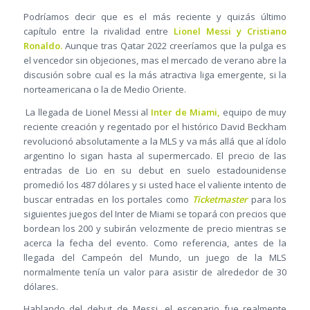
Podríamos decir que es el más reciente y quizás último
capítulo entre la rivalidad entre
Lionel Messi y Cristiano
Ronaldo.
Aunque tras Qatar 2022 creeríamos que la pulga es
el vencedor sin objeciones, mas el mercado de verano abre la
discusión sobre cual es la más atractiva liga emergente, si la
norteamericana o la de Medio Oriente.
La llegada de Lionel Messi al
Inter de Miami,
equipo de muy
reciente creación y regentado por el histórico David Beckham
revolucionó absolutamente a la MLS y va más allá que al ídolo
argentino lo sigan hasta al supermercado. El precio de las
entradas de Lio en su debut en suelo estadounidense
promedió los 487 dólares y si usted hace el valiente intento de
buscar entradas en los portales como
Ticketmaster
para los
siguientes juegos del Inter de Miami se topará con precios que
bordean los 200 y subirán velozmente de precio mientras se
acerca la fecha del evento. Como referencia, antes de la
llegada del Campeón del Mundo, un juego de la MLS
normalmente tenía un valor para asistir de alrededor de 30
dólares.
Hablando del debut de Messi, el escenario fue realmente