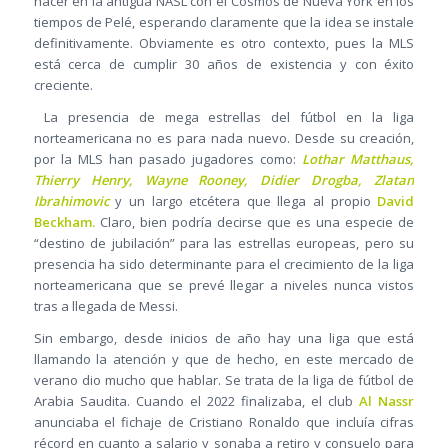
hacer en la antigua NASL con el Cosmos de Nueva York en los
tiempos de Pelé, esperando claramente que la idea se instale
definitivamente. Obviamente es otro contexto, pues la MLS
está cerca de cumplir 30 años de existencia y con éxito
creciente.
La presencia de mega estrellas del fútbol en la liga
norteamericana no es para nada nuevo. Desde su creación,
por la MLS han pasado jugadores como:
Lothar Matthaus,
Thierry Henry, Wayne Rooney, Didier Drogba, Zlatan
Ibrahimovic
y un largo etcétera que llega al propio
David
Beckham.
Claro, bien podría decirse que es una especie de
“destino de jubilación” para las estrellas europeas, pero su
presencia ha sido determinante para el crecimiento de la liga
norteamericana que se prevé llegar a niveles nunca vistos
tras a llegada de Messi.
Sin embargo, desde inicios de año hay una liga que está
llamando la atención y que de hecho, en este mercado de
verano dio mucho que hablar. Se trata de la liga de fútbol de
Arabia Saudita. Cuando el 2022 finalizaba, el club
Al Nassr
anunciaba el fichaje de Cristiano Ronaldo que incluía cifras
récord en cuanto a salario y sonaba a retiro y consuelo para