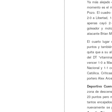
Ya más alejado 
momento es el m
Pozo. El cuadro 
2-0 a Libertad, 
apenas cayó 2-1
goleador y moto
atacante Brian M
El cuarto lugar
puntos y también
quita que a su a
del DT “vitamin
vencer 1-0 a Mac
Nacional y 1-1 c
Católica. Crític
portero Alex Arce
Deportivo Cuen
zona de descenso
23 puntos pero m
tantos encajados
nuevamente se p