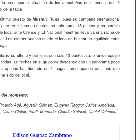
ia la preocupante situación de los ambateños que tienen a sus 3
o de la tabla
núltimo puesto de
Mushuc Runa
, pues su campaña internacional
, pero en el torneo ecuatoriano solo suma 15 puntos y ha perdido
 de local ante Orense y El Nacional mientras lleva ya una racha de
ar. Las alertas suenan desde el lado de buscar un equilibrio entre
uega.
tario
es último y por lejos con solo 10 puntos. Es el único equipo
 todas las fechas en el grupo de descenso con un panorama poco
ras apenas ha triunfado en 2 juegos, preocupando aún más que
 ha sido de local.
l del momento:
Ricardo Adé, Agustín Gómez, Eugenio Raggio; Carlos Arboleda,
 Ulises Cicioli, Patrik Mercado; Claudio Spinelli, Daniel Valencia,
Edison Guapaz Zambrano