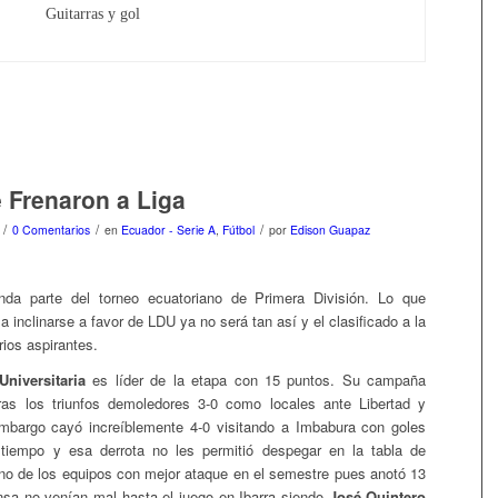
Guitarras y gol
 Frenaron a Liga
/
/
/
0 Comentarios
en
Ecuador - Serie A
,
Fútbol
por
Edison Guapaz
da parte del torneo ecuatoriano de Primera División. Lo que
 inclinarse a favor de LDU ya no será tan así y el clasificado a la
rios aspirantes.
Universitaria
es líder de la etapa con 15 puntos. Su campaña
tras los triunfos demoledores 3-0 como locales ante Libertad y
embargo cayó increíblemente 4-0 visitando a Imbabura con goles
 tiempo y esa derrota no les permitió despegar en la tabla de
no de los equipos con mejor ataque en el semestre pues anotó 13
nsa no venían mal hasta el juego en Ibarra siendo
José Quintero