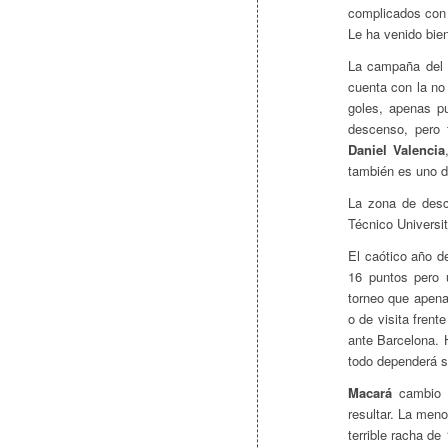
complicados con 
Le ha venido bie
La campaña del
cuenta con la no 
goles, apenas p
descenso, pero 
Daniel Valencia
también es uno d
La zona de des
Técnico Universit
El caótico año 
16 puntos pero u
torneo que apena
o de visita fren
ante Barcelona.
todo dependerá si
Macará
cambio d
resultar. La men
terrible racha d