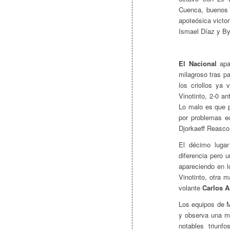
Cuenca, buenos 
apoteósica victor
Ismael Díaz y By
El Nacional
apa
milagroso tras p
los criollos ya
Vinotinto, 2-0 
Lo malo es que 
por problemas e
Djorkaeff Reasco
El décimo luga
diferencia pero 
apareciendo en l
Vinotinto, otra 
volante
Carlos A
Los equipos de 
y observa una me
notables triunf