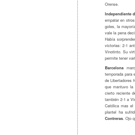
Orense.
Independiente d
empatar en otros
goles, la mayorí
vale la pena dec
Había sorprende
victorias: 2-1 a
Vinotinto. Su vi
permite tener var
Barcelona
march
temporada para e
de Libertadores 
que mantuvo la 
cierto reciente 
también 2-1 a Vi
Católica mas el
plantel ha sufri
Contreras
. Ojo 