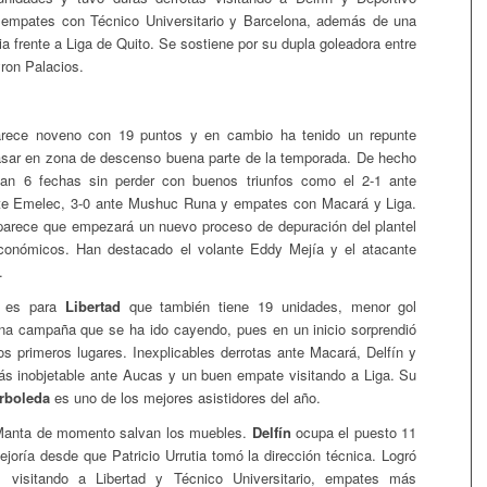
empates con Técnico Universitario y Barcelona, además de una
ia frente a Liga de Quito. Se sostiene por su dupla goleadora entre
ron Palacios.
rece noveno con 19 puntos y en cambio ha tenido un repunte
asar en zona de descenso buena parte de la temporada. De hecho
 van 6 fechas sin perder con buenos triunfos como el 2-1 ante
ante Emelec, 3-0 ante Mushuc Runa y empates con Macará y Liga.
parece que empezará un nuevo proceso de depuración del plantel
conómicos. Han destacado el volante Eddy Mejía y el atacante
.
r es para
Libertad
que también tiene 19 unidades, menor gol
una campaña que se ha ido cayendo, pues en un inicio sorprendió
os primeros lugares. Inexplicables derrotas ante Macará, Delfín y
más inobjetable ante Aucas y un buen empate visitando a Liga. Su
rboleda
es uno de los mejores asistidores del año.
Manta de momento salvan los muebles.
Delfín
ocupa el puesto 11
joría desde que Patricio Urrutia tomó la dirección técnica. Logró
os visitando a Libertad y Técnico Universitario, empates más