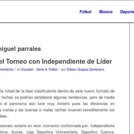
Fútbol
Música
Deport
iguel parrales
el Torneo con Independiente de Líder
/
/
mentarios
en
Ecuador - Serie A
,
Fútbol
por
Edison Guapaz Zambrano
la mitad de la fase clasificatoria dentro de este nuevo formato de
5 fechas se podrían establecer algunas tendencias, pero de media
jo el panorama aún luce muy incierto pues las distancias en
y cortas y las buenas o malas rachas mueven sensiblemente los
ubes.
eonato estaría en este momento conformada por: Independiente
elona, Aucas, Liga Deportiva Universitaria, Deportivo Cuenca,