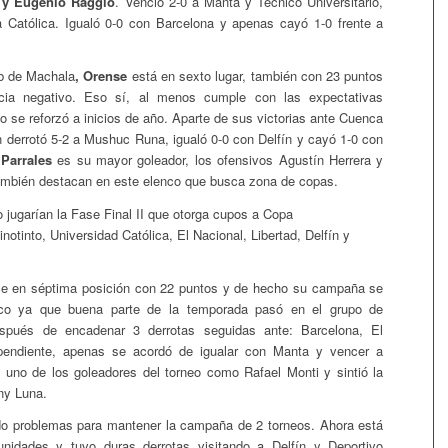
 y Eugenio Raggio
. Venció 2-0 a Manta y Técnico Universitario,
 Católica. Igualó 0-0 con Barcelona y apenas cayó 1-0 frente a
ub de Machala
, Orense
está en sexto lugar, también con 23 puntos
ncia negativo. Eso sí, al menos cumple con las expectativas
 se reforzó a inicios de año. Aparte de sus victorias ante Cuenca
 derrotó 5-2 a Mushuc Runa, igualó 0-0 con Delfín y cayó 1-0 con
Parrales
es su mayor goleador, los ofensivos Agustín Herrera y
ambién destacan en este elenco que busca zona de copas.
jugarían la Fase Final II que otorga cupos a Copa
otinto, Universidad Católica, El Nacional, Libertad, Delfín y
e en séptima posición con 22 puntos y de hecho su campaña se
co ya que buena parte de la temporada pasó en el grupo de
spués de encadenar 3 derrotas seguidas ante: Barcelona, El
pendiente, apenas se acordó de igualar con Manta y vencer a
a uno de los goleadores del torneo como Rafael Monti y sintió la
ny Luna.
do problemas para mantener la campaña de 2 torneos. Ahora está
nidades y tuvo duras derrotas visitando a Delfín y Deportivo