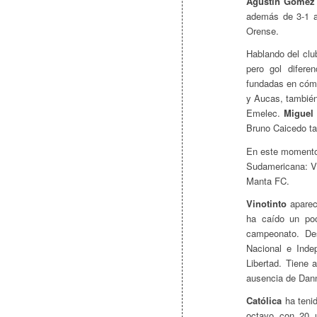
Agustín Gómez
además de 3-1 a
Orense.
Hablando del cl
pero gol difere
fundadas en cómo
y Aucas, también
Emelec.
Miguel 
Bruno Caicedo t
En este momento 
Sudamericana: Vin
Manta FC.
Vinotinto
aparec
ha caído un po
campeonato. De
Nacional e Inde
Libertad. Tiene 
ausencia de Dan
Católica
ha teni
octavo con 20 u