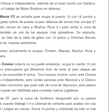
Orense e Independiente, además de un buen triunfo con Católica.
n el trabajo de Mateo Burdisso en defensa.
Manta FC
es extraña pues ocupa el puesto 12 con 16 puntos y
grata noticia de poseer la peor defensa del torneo tras encajar 27
udo vencer en casa a Mushuc Runa 2-1 para evitar la zona de
también es uno de los equipos más goleadores. Su atacante,
, es líder de la tabla de goleo con 10 tantos y Christian Alemán
e los mejores asistidores.
censo actualmente la ocupan: Emelec, Macará, Mushuc Runa y
ario.
de
Emelec
todavía no se puede enderezar, ocupa la casilla 13 con
n preocupante gol diferencia fruto de tener el peor ataque del
s ha convertido 9 tantos. Tuvo buenos triunfos como ante Orense
te a Independiente, pero caídas penosas ante Nacional y el Clásico
 Hubo momentos que pudo salir de zona de descenso, pero parece
 puede ser habilitado para contratar nuevos jugadores.
e DT, pero la mano de Guillermo Sanguinetti aún no parece
os cuando doblegó 1-0 a Libertad de visitante pudo acabar con una
e 11 juegos sin vencer. Suma 15 puntos y sobretodo ha sido un mal