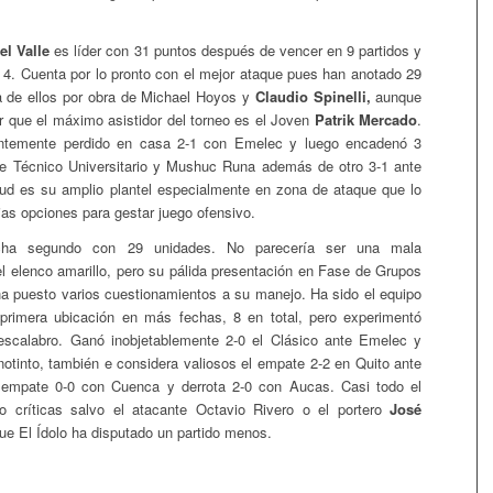
el Valle
es líder con 31 puntos después de vencer en 9 partidos y
 4. Cuenta por lo pronto con el mejor ataque pues han anotado 29
a de ellos por obra de Michael Hoyos y
Claudio Spinelli,
aunque
ir que el máximo asistidor del torneo es el Joven
Patrik Mercado
.
ntemente perdido en casa 2-1 con Emelec y luego encadenó 3
nte Técnico Universitario y Mushuc Runa además de otro 3-1 ante
rtud es su amplio plantel especialmente en zona de ataque que lo
ias opciones para gestar juego ofensivo.
a segundo con 29 unidades. No parecería ser una mala
l elenco amarillo, pero su pálida presentación en Fase de Grupos
ha puesto varios cuestionamientos a su manejo. Ha sido el equipo
primera ubicación en más fechas, 8 en total, pero experimentó
descalabro. Ganó inobjetablemente 2-0 el Clásico ante Emelec y
notinto, también e considera valiosos el empate 2-2 en Quito ante
 empate 0-0 con Cuenca y derrota 2-0 con Aucas. Casi todo el
do críticas salvo el atacante Octavio Rivero o el portero
José
que El Ídolo ha disputado un partido menos.