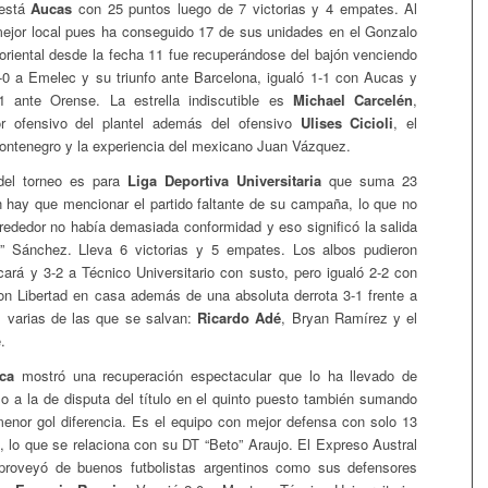
está
Aucas
con 25 puntos luego de 7 victorias y 4 empates. Al
ejor local pues ha conseguido 17 de sus unidades en el Gonzalo
oriental desde la fecha 11 fue recuperándose del bajón venciendo
1-0 a Emelec y su triunfo ante Barcelona, igualó 1-1 con Aucas y
 ante Orense. La estrella indiscutible es
Michael Carcelén
,
r ofensivo del plantel además del ofensivo
Ulises Cicioli
, el
ontenegro y la experiencia del mexicano Juan Vázquez.
 del torneo es para
Liga Deportiva Universitaria
que suma 23
 hay que mencionar el partido faltante de su campaña, lo que no
lrededor no había demasiada conformidad y eso significó la salida
a” Sánchez. Lleva 6 victorias y 5 empates. Los albos pudieron
ará y 3-2 a Técnico Universitario con susto, pero igualó 2-2 con
on Libertad en casa además de una absoluta derrota 3-1 frente a
as varias de las que se salvan:
Ricardo Adé
, Bryan Ramírez y el
.
ca
mostró una recuperación espectacular que lo ha llevado de
 a la de disputa del título en el quinto puesto también sumando
enor gol diferencia. Es el equipo con mejor defensa con solo 13
, lo que se relaciona con su DT “Beto” Araujo. El Expreso Austral
roveyó de buenos futbolistas argentinos como sus defensores