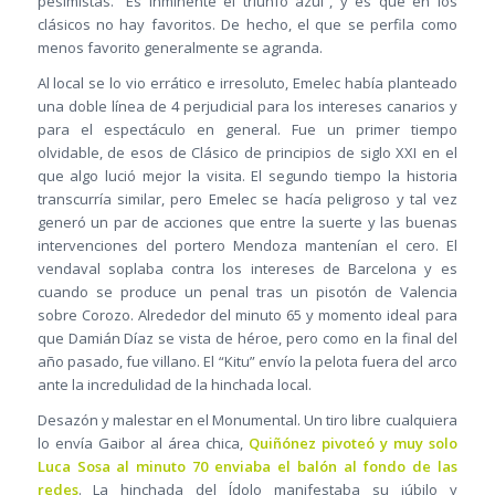
pesimistas. “Es inminente el triunfo azul”, y es que en los
clásicos no hay favoritos. De hecho, el que se perfila como
menos favorito generalmente se agranda.
Al local se lo vio errático e irresoluto, Emelec había planteado
una doble línea de 4 perjudicial para los intereses canarios y
para el espectáculo en general. Fue un primer tiempo
olvidable, de esos de Clásico de principios de siglo XXI en el
que algo lució mejor la visita. El segundo tiempo la historia
transcurría similar, pero Emelec se hacía peligroso y tal vez
generó un par de acciones que entre la suerte y las buenas
intervenciones del portero Mendoza mantenían el cero. El
vendaval soplaba contra los intereses de Barcelona y es
cuando se produce un penal tras un pisotón de Valencia
sobre Corozo. Alrededor del minuto 65 y momento ideal para
que Damián Díaz se vista de héroe, pero como en la final del
año pasado, fue villano. El “Kitu” envío la pelota fuera del arco
ante la incredulidad de la hinchada local.
Desazón y malestar en el Monumental. Un tiro libre cualquiera
lo envía Gaibor al área chica,
Quiñónez pivoteó y muy solo
Luca Sosa al minuto 70 enviaba el balón al fondo de las
redes
. La hinchada del Ídolo manifestaba su júbilo y