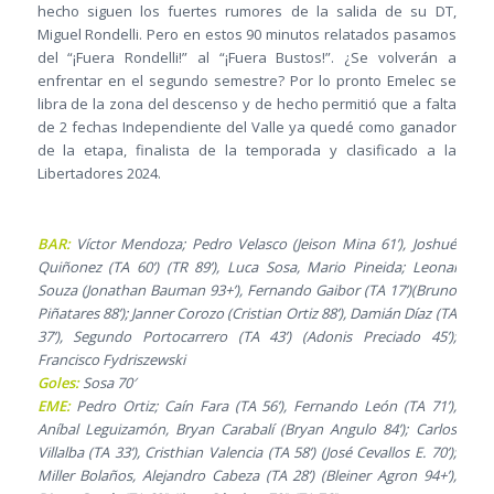
hecho siguen los fuertes rumores de la salida de su DT,
Miguel Rondelli. Pero en estos 90 minutos relatados pasamos
del “¡Fuera Rondelli!” al “¡Fuera Bustos!”. ¿Se volverán a
enfrentar en el segundo semestre? Por lo pronto Emelec se
libra de la zona del descenso y de hecho permitió que a falta
de 2 fechas Independiente del Valle ya quedé como ganador
de la etapa, finalista de la temporada y clasificado a la
Libertadores 2024.
BAR:
Víctor Mendoza; Pedro Velasco (Jeison Mina 61’), Joshué
Quiñonez (TA 60’) (TR 89’), Luca Sosa, Mario Pineida; Leonai
Souza (Jonathan Bauman 93+’), Fernando Gaibor (TA 17’)(Bruno
Piñatares 88’); Janner Corozo (Cristian Ortiz 88’), Damián Díaz (TA
37’), Segundo Portocarrero (TA 43’) (Adonis Preciado 45’);
Francisco Fydriszewski
Goles:
Sosa 70′
EME:
Pedro Ortiz; Caín Fara (TA 56’), Fernando León (TA 71’),
Aníbal Leguizamón, Bryan Carabalí (Bryan Angulo 84’); Carlos
Villalba (TA 33’), Cristhian Valencia (TA 58’) (José Cevallos E. 70’);
Miller Bolaños, Alejandro Cabeza (TA 28’) (Bleiner Agron 94+’),