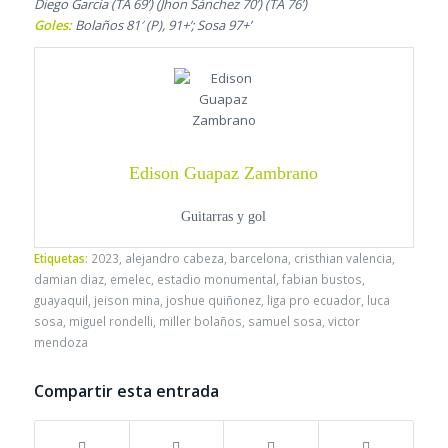
Diego García (TA 69’) (Jhon Sánchez 70’) (TA 76’)
Goles:
Bolaños 81′ (P), 91+’; Sosa 97+’
Edison Guapaz Zambrano
Guitarras y gol
Etiquetas:
2023
,
alejandro cabeza
,
barcelona
,
cristhian valencia
,
damian diaz
,
emelec
,
estadio monumental
,
fabian bustos
,
guayaquil
,
jeison mina
,
joshue quiñonez
,
liga pro ecuador
,
luca
sosa
,
miguel rondelli
,
miller bolaños
,
samuel sosa
,
victor
mendoza
Compartir esta entrada