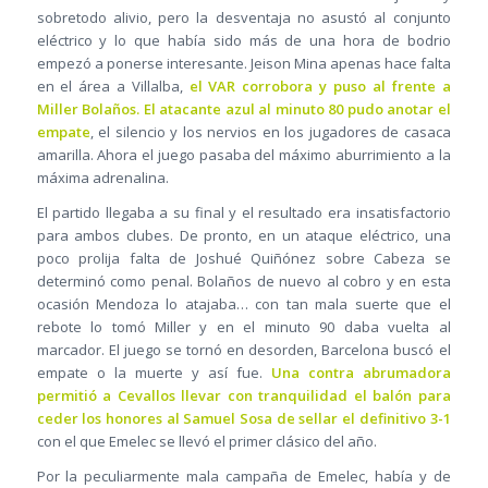
sobretodo alivio, pero la desventaja no asustó al conjunto
eléctrico y lo que había sido más de una hora de bodrio
empezó a ponerse interesante. Jeison Mina apenas hace falta
en el área a Villalba,
el VAR corrobora y puso al frente a
Miller Bolaños. El atacante azul al minuto 80 pudo anotar el
empate
, el silencio y los nervios en los jugadores de casaca
amarilla. Ahora el juego pasaba del máximo aburrimiento a la
máxima adrenalina.
El partido llegaba a su final y el resultado era insatisfactorio
para ambos clubes. De pronto, en un ataque eléctrico, una
poco prolija falta de Joshué Quiñónez sobre Cabeza se
determinó como penal. Bolaños de nuevo al cobro y en esta
ocasión Mendoza lo atajaba… con tan mala suerte que el
rebote lo tomó Miller y en el minuto 90 daba vuelta al
marcador. El juego se tornó en desorden, Barcelona buscó el
empate o la muerte y así fue.
Una contra abrumadora
permitió a Cevallos llevar con tranquilidad el balón para
ceder los honores al Samuel Sosa de sellar el definitivo 3-1
con el que Emelec se llevó el primer clásico del año.
Por la peculiarmente mala campaña de Emelec, había y de