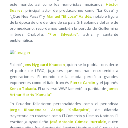
este mundo, así como los humoristas mexicanos:
Héctor
Suarez
, principal actor de producciones como “La Cosa” y
“¿Qué Nos Pasa?” y
Manuel “El Loco” Valdés
, notable figura
de la época de oro del cine de su país. Si hablamos del cine de
oro mexicano, recordamos también la partida de Guillermina
Jiménez Chabolla,
“Flor Silvestre”
, actriz y cantante
emblemática.
Falleció
Jens Nygaard Knudsen
, quien se lo podría considerar
el padre de LEGO, juguetes que nos han entretenido a
generaciones. El mundo de la moda perdió a grandes
exponentes como el ítalo-francés
Pierre Cardin
y el japonés
Kenzo Takada
. El universo WWE lamentó la partida de
James
Arthur Harris “Kamala”
En Ecuador fallecieron personalidades como el periodista
Jorge Ribadeneira Araujo “Soflaquito”,
de dilatada
trayectoria en rotativos como El Comercio y Últimas Noticias. El
escritor guayaquileño
José Antonio Gómez Iturralde
, quien
durante años fue director del Archivo Histórico del Guayas. La