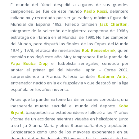
El mundo del fútbol despidió a algunos de sus grandes
campeones. Se fue de este mundo
Paolo Rossi
, delantero
italiano muy recordado por ser goleador y máxima figura del
Mundial de España 1982. Falleció también
Jack Charlton
,
integrante de la selección de Inglaterra campeona de 1966 y
estratega de Irlanda en el Mundial de 1990. No fue campeón
del Mundo, pero disputó las finales de las Copas del Mundo
1974 y 1978, el atacante neerlandés
Rob Rensenbrink
, quien
también nos dejó este año. Muy tempranera fue la partida de
Papa Bouba Diop
, el futbolista senegalés, conocido por
anotar el primer gol del Mundial Japón – Corea 2002,
sorprendiendo a Francia. Falleció también
Radomir Antic
,
entrenador nacido en la ex Yugoslavia y que destacó en la liga
española en los años noventa.
Antes que la pandemia tome las dimensiones conocidas, una
inesperada muerte sacudió el mundo del deporte.
Kobe
Bryant,
basquetbolista estadounidense falleció a los 41 años
víctima de un accidente mientras viajaba en helicóptero junto
a su hija Gianna Maria y otros 8 acompañantes y tripulación.
Considerado como uno de los mayores exponentes en su
deporte, defendió durante 15 temporadas la camiseta de Los