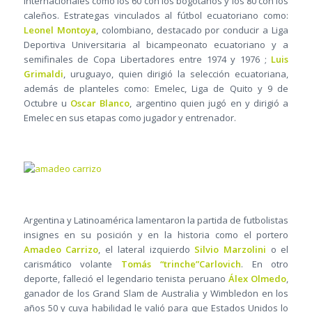
internacionales como los 60 con los bogotanos y los 80 con los
caleños. Estrategas vinculados al fútbol ecuatoriano como:
Leonel Montoya
, colombiano, destacado por conducir a Liga
Deportiva Universitaria al bicampeonato ecuatoriano y a
semifinales de Copa Libertadores entre 1974 y 1976 ;
Luis
Grimaldi
, uruguayo, quien dirigió la selección ecuatoriana,
además de planteles como: Emelec, Liga de Quito y 9 de
Octubre u
Oscar Blanco
, argentino quien jugó en y dirigió a
Emelec en sus etapas como jugador y entrenador.
Argentina y Latinoamérica lamentaron la partida de futbolistas
insignes en su posición y en la historia como el portero
Amadeo Carrizo
, el lateral izquierdo
Silvio Marzolini
o el
carismático volante
Tomás “trinche”Carlovich
. En otro
deporte, falleció el legendario tenista peruano
Álex Olmedo
,
ganador de los Grand Slam de Australia y Wimbledon en los
años 50 y cuya habilidad le valió para que Estados Unidos lo