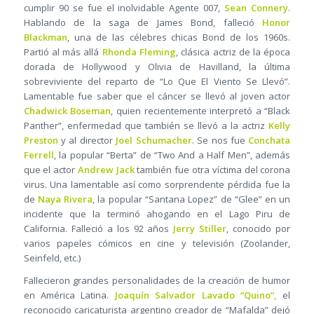
cumplir 90 se fue el inolvidable Agente 007,
Sean Connery
.
Hablando de la saga de James Bond, falleció
Honor
Blackman
, una de las célebres chicas Bond de los 1960s.
Partió al más allá
Rhonda Fleming
, clásica actriz de la época
dorada de Hollywood y Olivia de Havilland, la última
sobreviviente del reparto de “Lo Que El Viento Se Llevó”.
Lamentable fue saber que el cáncer se llevó al joven actor
Chadwick Boseman
, quien recientemente interpretó a “Black
Panther”, enfermedad que también se llevó a la actriz
Kelly
Preston
y al director
Joel Schumacher
. Se nos fue
Conchata
Ferrell
, la popular “Berta” de “Two And a Half Men”, además
que el actor
Andrew Jack
también fue otra víctima del corona
virus. Una lamentable así como sorprendente pérdida fue la
de
Naya Rivera
, la popular “Santana Lopez” de “Glee” en un
incidente que la terminó ahogando en el Lago Piru de
California. Falleció a los 92 años
Jerry Stiller
, conocido por
varios papeles cómicos en cine y televisión (Zoolander,
Seinfeld, etc.)
Fallecieron grandes personalidades de la creación de humor
en América Latina.
Joaquín Salvador Lavado “Quino”,
el
reconocido caricaturista argentino creador de “Mafalda” dejó