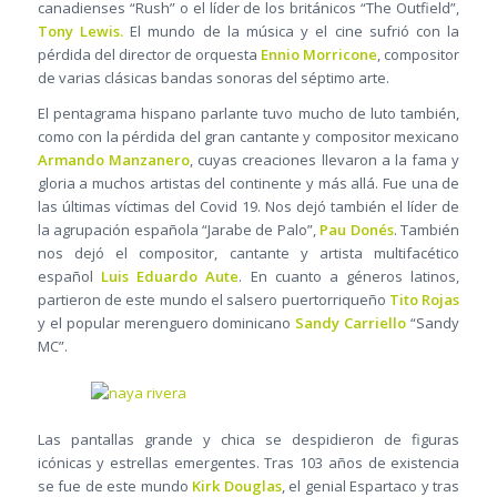
canadienses “Rush” o el líder de los británicos “The Outfield”,
Tony Lewis.
El mundo de la música y el cine sufrió con la
pérdida del director de orquesta
Ennio Morricone
, compositor
de varias clásicas bandas sonoras del séptimo arte.
El pentagrama hispano parlante tuvo mucho de luto también,
como con la pérdida del gran cantante y compositor mexicano
Armando Manzanero
, cuyas creaciones llevaron a la fama y
gloria a muchos artistas del continente y más allá. Fue una de
las últimas víctimas del Covid 19. Nos dejó también el líder de
la agrupación española “Jarabe de Palo”,
Pau Donés
. También
nos dejó el compositor, cantante y artista multifacético
español
Luis Eduardo Aute
. En cuanto a géneros latinos,
partieron de este mundo el salsero puertorriqueño
Tito Rojas
y el popular merenguero dominicano
Sandy Carriello
“Sandy
MC”.
Las pantallas grande y chica se despidieron de figuras
icónicas y estrellas emergentes. Tras 103 años de existencia
se fue de este mundo
Kirk Douglas
, el genial Espartaco y tras