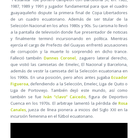
1987, 1989 y 1991 y jugador fundamental para que el cuadro
guayaquileño dispute la primera final de Copa Libertadores
de un cuadro ecuatoriano. Además de ser titular de la
Selección Nacional en los años 1980s y 90s. Su carisma lo llevó
a la pantalla de televisión donde fue presentador de noticias
y finalmente terminó incursionando en política. Mientras
ejercía el cargo de Prefecto del Guayas enfrentó acusaciones
de corrupción y la muerte lo sorprendió en dicho trance.
Falleció también
Dannes Coronel,
zaguero lateral derecho,
que vistió las camisetas de: Emelec, El Nacional y Barcelona,
además de vestir la camiseta del la Selección ecuatoriana en
los 1990s. En una posición, pero años antes jugaba
Ecuador
Figueroa
, defendiendo a la Selección, Emelec, Liga de Quito o
Liga de Portoviejo. También dejó este mundo, así como
también se fue
Iván “clavo” Caicedo
, figura de Deportivo
Cuenca en los 1970s. El arbitraje lamentó la pérdida de
Rosa
Canales
, jueza de línea pionera a inicios del Siglo XXI en la
incursión femenina en el fútbol ecuatoriano.