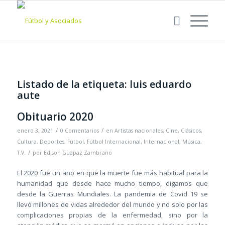
Listado de la etiqueta:
luis eduardo
aute
Obituario 2020
/
/
enero 3, 2021
0 Comentarios
en
Artistas nacionales
,
Cine
,
Clásicos
,
Cultura
,
Deportes
,
Fútbol
,
Fútbol Internacional
,
Internacional
,
Música
,
/
T.V.
por
Edison Guapaz Zambrano
El 2020 fue un año en que la muerte fue más habitual para la
humanidad que desde hace mucho tiempo, digamos que
desde la Guerras Mundiales. La pandemia de Covid 19 se
llevó millones de vidas alrededor del mundo y no solo por las
complicaciones propias de la enfermedad, sino por la