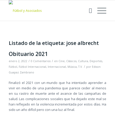
Listado de la etiqueta:
jose albrecht
Obituario 2021
/
/
enero 2, 2022
0 Comentarios
en
Cine
,
Clásicos
,
Cultura
,
Deportes
,
/
Fútbol
,
Fútbol Internacional
,
Internacional
,
Música
,
T.V.
por
Edison
Guapaz Zambrano
Finalizó el 2021 con un mundo que ha intentado aprender a
vivir en medio de una pandemia que parece ceder al menos
en su rastro de muerte ante el avance de las campañas de
salud. Las complicaciones sociales que ha dejado este mal se
han reflejado en la violencia incrementada por estos días. Ha
sido un año difícil pero con una luz al final.