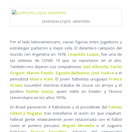
LEOPOLDO LUQUE, ARGENTINA
Por el lado latinoamericano, varias figuras entre jugadores y
estrategas partieron a mejor vida. El delantero campeón del
mundo con Argentina en 1978,
Leopoldo Luque
, fue una de
las víctimas de COVID 19 que se reportaron en el año.
También nos dejaron sus compatriotas:
José Albrecht, Carlos
Griguol, Martín Pando, Agustín Balbuena, José Yudica
o el
periodista
Mauro Viale.
El joven futbolista uruguayo
Franco
Acosta
sucumbió mientras trataba de cruzar un arroyo y el
portero
Ramón Souza,
quien militó en Emelec y Técnico
Universitario en los años 1970s.
En Brasil perecieron 4 futbolistas y el presidente del
Palmas
Fútbol y Regatas
tras estrellarse el avión en que viajaban.
Falleció gente relativamente joven relacionada con el fútbol
como el portero peruano
Miguel Miranda
o el zaguero
boliviano
Marcos Ferrufino
. Además del entrenador