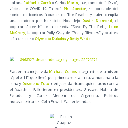
italiana
Raffaella Carrà
o Carlos
Marín
, integrante de “Il Divo”,
víctima de COVID 19. Falleció
Phil Specto
r, responsable del
sonido de icónicos álbumes de The Beatles y quien cumplía
una condena por homicidio. Nos dejó
Dustin Diamond
, el
popular “Screech” de la comedia “Save By The Bell”,
Helen
McCrory,
la popular Polly Gray de “Peaky Blinders” y actrices
icónicas como
Olymplia Dukakis y Betty White.
Partieron a mejor vida
Michael Collins
, integrante de la misión
“Apollo 11” que llevó por primera vez a la raza humana a la
Luna y
Desmond Tutu
, clérigo sudafricano quien luchó contra
el Apartheid Fallecieron ex presidentes: Gustavo Noboa de
Ecuador y Carlos Menem de Argentina. Políticos
norteamericanos: Colin Powell, Walter Mondale.