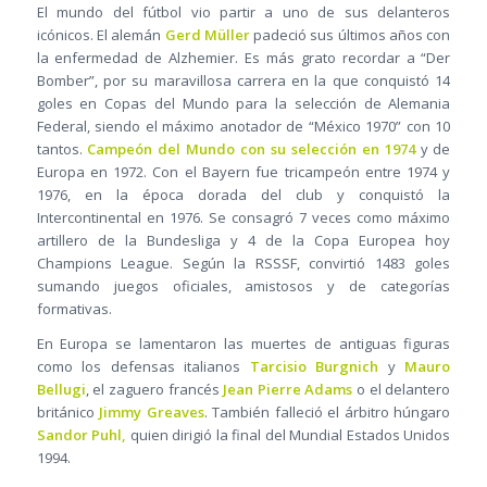
El mundo del fútbol vio partir a uno de sus delanteros
icónicos. El alemán
Gerd Müller
padeció sus últimos años con
la enfermedad de Alzhemier. Es más grato recordar a “Der
Bomber”, por su maravillosa carrera en la que conquistó 14
goles en Copas del Mundo para la selección de Alemania
Federal, siendo el máximo anotador de “México 1970” con 10
tantos.
Campeón del Mundo con su selección en 1974
y de
Europa en 1972. Con el Bayern fue tricampeón entre 1974 y
1976, en la época dorada del club y conquistó la
Intercontinental en 1976. Se consagró 7 veces como máximo
artillero de la Bundesliga y 4 de la Copa Europea hoy
Champions League. Según la RSSSF, convirtió 1483 goles
sumando juegos oficiales, amistosos y de categorías
formativas.
En Europa se lamentaron las muertes de antiguas figuras
como los defensas italianos
Tarcisio Burgnich
y
Mauro
Bellugi
, el zaguero francés
Jean Pierre Adams
o el delantero
británico
Jimmy Greaves
. También falleció el árbitro húngaro
Sandor Puhl,
quien dirigió la final del Mundial Estados Unidos
1994.