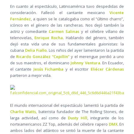
En cuanto al espectáculo, Latinoamérica tuvo despedidas de
consideración. Falleció el cantante mexicano
Vicente
Fernández
, a quien se le catalogaba como el “último charro”,
icónico en el género de las rancheras. Nos dejó también la
actriz y comediante
Carmen Salinas
y el célebre villano de
telenovelas,
Enrique Rocha
. Hablando del género, también
dejó esta vida una de sus fundamentales guionistas: la
cubana
Delia Fiallo
. Los niños del ayer lamentaron la partida
de
Ricardo González “Cepillín”
y el merengue perdió a uno
de sus maestros, el dominicano
Johnny Ventura
. En Ecuador,
el cantante
Jesús Fichamba
y el escritor
Eliécer Cárdenas
partieron a mejor vida.
El mundo internacional del espectáculo lamentó la partida de
Charlie Watts,
baterista fundador de The Rolling Stones, de
larga actividad, así como de
Dusty Hill
, integrante de los
norteamericanos ZZ Top, además del célebre rapero
DMX
. En
ambos lados del atlántico se sintió la muerte de la cantante