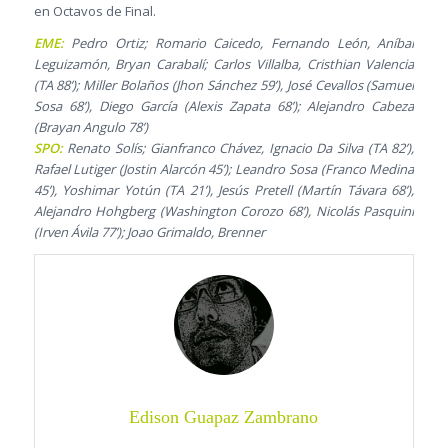
en Octavos de Final.
EME:
Pedro Ortiz; Romario Caicedo, Fernando León, Aníbal
Leguizamón, Bryan Carabalí; Carlos Villalba, Cristhian Valencia
(TA 88’); Miller Bolaños (Jhon Sánchez 59’), José Cevallos (Samuel
Sosa 68’), Diego García (Alexis Zapata 68’); Alejandro Cabeza
(Brayan Angulo 78’)
SPO:
Renato Solís; Gianfranco Chávez, Ignacio Da Silva (TA 82’),
Rafael Lutiger (Jostin Alarcón 45’); Leandro Sosa (Franco Medina
45’), Yoshimar Yotún (TA 21’), Jesús Pretell (Martín Távara 68’),
Alejandro Hohgberg (Washington Corozo 68’), Nicolás Pasquini
(Irven Ávila 77’); Joao Grimaldo, Brenner
Edison Guapaz Zambrano