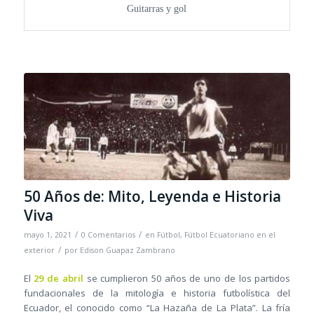
Guitarras y gol
50 Años de: Mito, Leyenda e Historia
Viva
/
/
mayo 1, 2021
0 Comentarios
en
Fútbol
,
Fútbol Ecuatoriano en el
/
exterior
por
Edison Guapaz Zambrano
El
29 de abril
se cumplieron 50 años de uno de los partidos
fundacionales de la mitología e historia futbolística del
Ecuador, el conocido como “La Hazaña de La Plata”. La fría