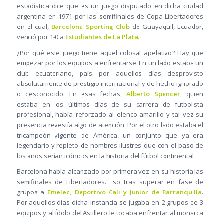
estadística dice que es un juego disputado en dicha ciudad
argentina en 1971 por las semifinales de Copa Libertadores
en el cual,
Barcelona Sporting Club
de Guayaquil, Ecuador,
venció por 1-0 a
Estudiantes de La Plata.
¿Por qué este juego tiene aquel colosal apelativo? Hay que
empezar por los equipos a enfrentarse. En un lado estaba un
club ecuatoriano, país por aquellos días desprovisto
absolutamente de prestigio internacional y de hecho ignorado
o desconocido. En esas fechas,
Alberto Spencer
, quien
estaba en los últimos días de su carrera de futbolista
profesional, había reforzado al elenco amarillo y tal vez su
presencia revestía algo de atención. Por el otro lado estaba el
tricampeón vigente de América, un conjunto que ya era
legendario y repleto de nombres ilustres que con el paso de
los años serían icónicos en la historia del fútbol continental.
Barcelona había alcanzado por primera vez en su historia las
semifinales de Libertadores. Eso tras superar en fase de
grupos a
Emelec, Deportivo Cali y Junior de Barranquilla
.
Por aquellos días dicha instancia se jugaba en 2 grupos de 3
equipos y al Ídolo del Astillero le tocaba enfrentar al monarca