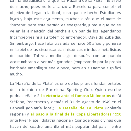
La fría estadística dirá que “La Hazaña de La Plata” no sirvió
de mucho, pues no le alcanzó a Barcelona para cumplir el
objetivo de llegar a la final, cosa que de hecho Estudiantes
logró y bajo este argumento, muchos dirán que el mote de
“hazaña” para este partido es exagerado, junto a que no se
ve en la alineación del pincha a un par de los legendarios
tricampeones ni a su totémico entrenador, Osvaldo Zubeldía.
Sin embargo, hace falta trasladarse hace 50 años y ponerse
en la piel de las circunstancias históricas e incluso metafísicas
del partido. Tal vez medio siglo después, con un pueblo
acostumbrado a ser más ganador (empezando por la propia
hinchada amarilla) suene a poco, pero en su tiempo significó
mucho.
La “Hazaña de La Plata” es uno de los pilares fundamentales
de la idolatría de Barcelona Sporting Club. Quien escribe
podría señalar 3:
la victoria ante el famoso Millonarios
de Di
Stéfano, Pedernera y demás el 31 de agosto de 1949 en el
Capwell (idolatría local);
La Hazaña de La Plata
(idolatría
regional) y
el paso a la final de la Copa Libertadores 1990
ante River Plate (idolatría nacional). Coincidencias divinas que
hacen del cuadro amarillo el más popular del país… entre