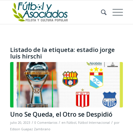
Listado de la etiqueta:
estadio jorge
luis hirschi
Uno Se Queda, el Otro se Despidió
/
/
/
julio 20, 2023
0 Comentarios
en
Fútbol
,
Fútbol Internacional
por
Edison Guapaz Zambrano