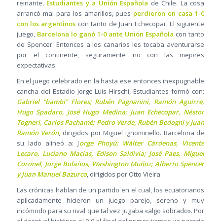
reinante,
Estudiantes y a Unión Española
de Chile. La cosa
arrancó mal para los amarillos, pues
perdieron en casa 1-0
con los argentinos
con tanto de Juan Echecopar. El siguiente
juego,
Barcelona lo ganó 1-0 ante Unión Española
con tanto
de Spencer. Entonces a los canarios les tocaba aventurarse
por el continente, seguramente no con las mejores
expectativas.
En el juego celebrado en la hasta ese entonces inexpugnable
cancha del Estadio Jorge Luis Hirschi, Estudiantes formó con:
Gabriel “bambi” Flores; Rubén Pagnanini, Ramón Aguirre,
Hugo Spadaro, José Hugo Medina; Juan Echecopar, Néstor
Togneri, Carlos Pachamé; Pedro Verde, Rubén Bedogni y Juan
Ramón Verón
, dirigidos por Miguel Ignomiriello. Barcelona de
su lado alineó a: J
orge Phoyú; Wálter Cárdenas, Vicente
Lecaro, Luciano Macías, Edison Saldivia; José Paes, Miguel
Coronel, Jorge Bolaños, Washington Muñoz; Alberto Spencer
y Juan Manuel Bazurco
, dirigidos por Otto Vieira.
Las crónicas hablan de un partido en el cual, los ecuatorianos
aplicadamente hicieron un juego parejo, sereno y muy
incómodo para su rival que tal vez jugaba «algo sobrado». Por