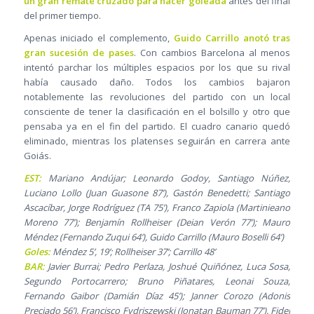
un gran remate cruzado para hacer goleada
antes del final
del primer tiempo.
Apenas iniciado el complemento,
Guido Carrillo anotó tras
gran sucesión de pases
. Con cambios Barcelona al menos
intentó parchar los múltiples espacios por los que su rival
había causado daño. Todos los cambios bajaron
notablemente las revoluciones del partido con un local
consciente de tener la clasificación en el bolsillo y otro que
pensaba ya en el fin del partido. El cuadro canario quedó
eliminado, mientras los platenses seguirán en carrera ante
Goiás.
EST:
Mariano Andújar; Leonardo Godoy, Santiago Núñez,
Luciano Lollo (Juan Guasone 87’), Gastón Benedetti; Santiago
Ascacíbar, Jorge Rodríguez (TA 75’), Franco Zapiola (Martinieano
Moreno 77’); Benjamín Rollheiser (Deian Verón 77’); Mauro
Méndez (Fernando Zuqui 64’), Guido Carrillo (Mauro Boselli 64’)
Goles:
Méndez 5’, 19’; Rollheiser 37’; Carrillo 48’
BAR:
Javier Burrai; Pedro Perlaza, Joshué Quiñónez, Luca Sosa,
Segundo Portocarrero; Bruno Piñatares, Leonai Souza,
Fernando Gaibor (Damián Díaz 45’); Janner Corozo (Adonis
Preciado 56’), Francisco Fydriszewski (Jonatan Bauman 77’), Fidel