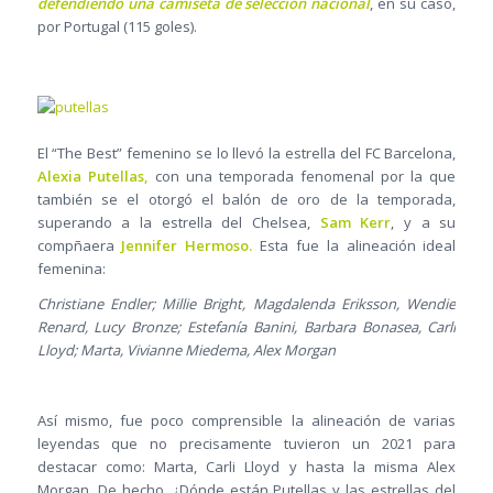
defendiendo una camiseta de selección nacional
, en su caso,
por Portugal (115 goles).
El “The Best” femenino se lo llevó la estrella del FC Barcelona,
Alexia Putellas,
con una temporada fenomenal por la que
también se el otorgó el balón de oro de la temporada,
superando a la estrella del Chelsea,
Sam Kerr
, y a su
compñaera
Jennifer Hermoso.
Esta fue la alineación ideal
femenina:
Christiane Endler; Millie Bright, Magdalenda Eriksson, Wendie
Renard, Lucy Bronze; Estefanía Banini, Barbara Bonasea, Carli
Lloyd; Marta, Vivianne Miedema, Alex Morgan
Así mismo, fue poco comprensible la alineación de varias
leyendas que no precisamente tuvieron un 2021 para
destacar como: Marta, Carli Lloyd y hasta la misma Alex
Morgan. De hecho, ¿Dónde están Putellas y las estrellas del