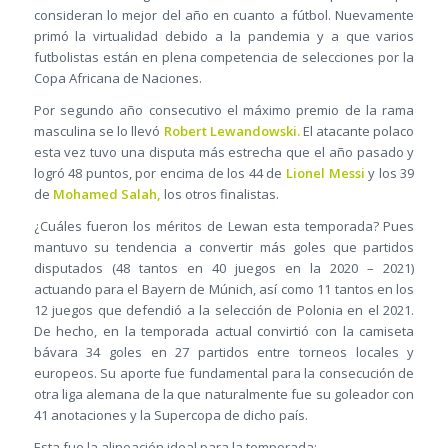
consideran lo mejor del año en cuanto a fútbol. Nuevamente
primó la virtualidad debido a la pandemia y a que varios
futbolistas están en plena competencia de selecciones por la
Copa Africana de Naciones.
Por segundo año consecutivo el máximo premio de la rama
masculina se lo llevó
Robert Lewandowski.
El atacante polaco
esta vez tuvo una disputa más estrecha que el año pasado y
logró 48 puntos, por encima de los 44 de
Lionel Messi
y los 39
de
Mohamed Salah,
los otros finalistas.
¿Cuáles fueron los méritos de Lewan esta temporada? Pues
mantuvo su tendencia a convertir más goles que partidos
disputados (48 tantos en 40 juegos en la 2020 – 2021)
actuando para el Bayern de Múnich, así como 11 tantos en los
12 juegos que defendió a la selección de Polonia en el 2021.
De hecho, en la temporada actual convirtió con la camiseta
bávara 34 goles en 27 partidos entre torneos locales y
europeos. Su aporte fue fundamental para la consecución de
otra liga alemana de la que naturalmente fue su goleador con
41 anotaciones y la Supercopa de dicho país.
Esta fue la alineación ideal para la temporada: