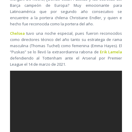
Barça campeón de Europa? Muy emocionante para
Latinoamérica que por segundo año consecutivo se
encuentre a la portera chilena Christiane Endler, y quien e
hecho fue reconocida como la portera del año.
Chelsea
tuvo una noche especial, pues fueron reconocidos
como directores técnico del año tanto su estratega de rama
masculina (Thomas Tuchel) como femenina (Emma Hayes). El
“Puskas” se lo llevó la extraordianria rabona de
Erik Lamela
defendiendo al Tottenham ante el Arsenal por Premier
League el 14 de marzo de 2021.