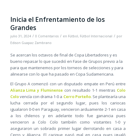
Inicia el Enfrentamiento de los
Grandes
/
/
/
julio 31, 2024
0 Comentarios
en
Fútbol
,
Fútbol Internacional
por
Edison Guapaz Zambrano
Se acercan los octavos de final de Copa Libertadores y es
bueno repasar lo que sucedió en Fase de Grupos previo a la
para que mantenemos por los torneos de selecciones y para
alinearse con lo que ha pasado en Copa Sudamericana.
El Grupo A comenzó con un disputado empate en Perú entre
Alianza Lima y Fluminense
con resultado 1-1 mientras
Colo
Colo
vencía con drama 1-0 a
Cerro Porteño
. Se plantearía una
lucha cerrada por el segundo lugar, pues los cariocas
igualaron 0-0 en Paraguay, vencieron arduamente 2-1 en casa
a los chilenos y en adelante todo fue ganancia pues
vencieron a Colo Colo también como visitantes 1-0 y
aseguraron un sobrado primer lugar derrotando en casa a
Cerro y Alianza. El cacique pasó mal en casa pues igualó