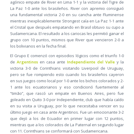
agónico empate de River en Lima 1-1 y la victoria del Tigre de
La Paz 1-0 ante los brasileños. River con apremio consiguió
una fundamental victoria 2-0 en su cancha ante Fluminense
mientras inexplicablemente Strongest caía en La Paz 1-1 ante
el Cristal que después empatando en Brasil obtuvo su cupo a
Sudamericana. El resultado a los cariocas les permitió ganar el
grupo con 10 puntos, mismos que River que vencieron 2-0 a
los bolivianos en la fecha final.
El Grupo E comenzó con episodios lógicos como el triunfo 1-0
de
Argentinos
en casa ante
Independiente del Valle
y la
victoria 3-0 de Corinthians visitando Liverpool de Uruguay,
pero se fue rompiendo esto cuando los brasileños cayeron
en sus juegos como local por 1-0 ante los bichos colorados y 2-
1 ante los ecuatorianos y eso condicionó fuertemente al
“timão”, que rascó un empate en Buenos Aires, pero fue
goleado en Quito 3-0 por Independiente, club que había caído
en su visita a Uruguay, por lo que necesitaba vencer en su
último juego en casa ante Argentinos. Fue un emocionante 3-2
que dejó a los de Ecuador en primer lugar con 12 puntos,
mientras que a los colorados de La Paternal en segundo lugar
con 11. Corinthians se conformará con Sudamericana.