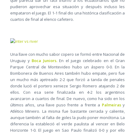
que parecía dar un fácil triunfo a los ecuatorianos que no
pudieron aprovechar esa situación y después incluso les
empataron el juego. El 1-1 final dio una histórica clasificación a
cuartos de final al elenco cafetero.
Una llave con mucho sabor copero se formó entre Nacional de
Uruguay y
Boca Juniors.
En el juego celebrado en el Gran
Parque Central de Montevideo hubo un áspero 0-0. En la
Bombonera de Buenos Aires también hubo empate, pero fue
un mucho más ajetreado 2-2 que forzó a tanda de penales
donde lució el portero xenieze Sergio Romero atajando 2 de
ellos. Con esa serie finalizada en 4-2 los argentinos
avanzaron a cuartos de final. De nuevo, como ha sido en los
últimos años, una llave puso frente a frente a
Palmeiras
y
Atlético Mineiro. La misma fue bastante cerrada y caliente,
aunque también al falta de goles la pudo poner monótona. La
diferencia la estableció el verde paulista al vencer en Belo
Horizonte 1-0. El juego en Sao Paulo finalizó 0-0 y por ello