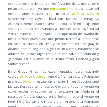
Sin duda los brasileños eran los favoritos del Grupo G, pero
no arrancaba bien, ya que
Paranaense
no podía pasar del
empate ante Alianza Lima, mientras
Atlético Mineiro
sorpresivamente cayó de local con Libertad de Paraguay.
Alianza al menos pudo sacarse una maldición en la siguiente
fecha venciendo en Asunción a Libertad, pero cayó en su
visita a Mineiro, lo que marcó la recuperación del cuadro de
Belo Horizonte pues nunca más perdió. Derrotó a Paranaense
en casa, a Alianza en Lima y un empate en Paraguay le
alcanzó para el segundo lugar con 10 puntos. Paranense se
adueñó del primer lugar con un triunfo calve en Asunción y
goleando 3-0 a Alianza en la última fecha. Libertad jugará
Sudamericana.
En el Grupo H los más experimentados fueron sacando
cuerpo.
Atlético Nacional
venció 2-1 en su visita a Patronato
mientras
Olimpia
rescató un empate 1-1 en Arequipa ante
Melgar. Después como locales Olimpia y Nacional vencieron
como locales y cuando se encontraron en Medellín el
resultado fue 2-2. Cuando en la fecha 4 nacional venció en
Perú 1-0 a Melgar y Olimpia 2-0 en Argentina a Patronato
quedaba claro que entre estos equipos estarían las