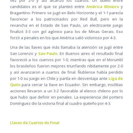
vez por 2-0 y así alcanzó los cuartos. Un duelo entre
candidatos es el que se planteó entre
América Mineiro
y
Bragantino. Primero se jugó en Belo Horizonte y el 1-1 parecía
favorecer a los patrocinados por Red Bull, pero en la
revancha en el Estado de Sao Paulo, un electrizante juego
finalizó 3-3 con gol agónico para los de Minas Gerais. Eso
forzó a penales en los que América salió victorioso por 4-3.
Una de las llaves que más llamaba la atención se jugó entre
San Lorenzo y
Sao Paulo
. En Buenos aires el resultado final
favoreció a los cuervos por 1-0, mientras que en el Morumbí
los brasileños fueron mejores triunfando nítidamente por 2-0
y así avanzaron a cuartos de final. Ñublense había perdido
por 1-0 su juego en Chile y partía en desventaja ante
Liga de
Quito
para cerrar la llave en Ecuador. Sin embargo, insólitas
acciones llevaron a un 3-2 favorable al elenco chileno por lo
que hubo que definir en penales. La experiencia del portero
Domínguez dio la victoria final al cuadro quiteño por 4-3.
Llaves de Cuartos de Final