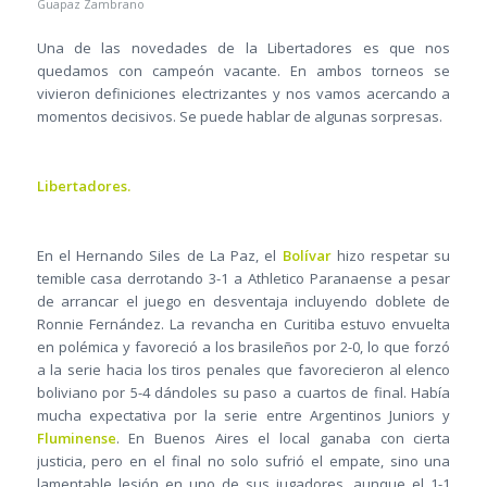
Guapaz Zambrano
Una de las novedades de la Libertadores es que nos
quedamos con campeón vacante. En ambos torneos se
vivieron definiciones electrizantes y nos vamos acercando a
momentos decisivos. Se puede hablar de algunas sorpresas.
Libertadores.
En el Hernando Siles de La Paz, el
Bolívar
hizo respetar su
temible casa derrotando 3-1 a Athletico Paranaense a pesar
de arrancar el juego en desventaja incluyendo doblete de
Ronnie Fernández. La revancha en Curitiba estuvo envuelta
en polémica y favoreció a los brasileños por 2-0, lo que forzó
a la serie hacia los tiros penales que favorecieron al elenco
boliviano por 5-4 dándoles su paso a cuartos de final. Había
mucha expectativa por la serie entre Argentinos Juniors y
Fluminense
. En Buenos Aires el local ganaba con cierta
justicia, pero en el final no solo sufrió el empate, sino una
lamentable lesión en uno de sus jugadores, aunque el 1-1