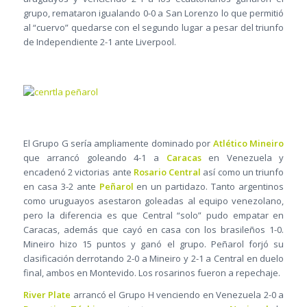
grupo, remataron igualando 0-0 a San Lorenzo lo que permitió
al “cuervo” quedarse con el segundo lugar a pesar del triunfo
de Independiente 2-1 ante Liverpool.
El Grupo G sería ampliamente dominado por
Atlético Mineiro
que arrancó goleando 4-1 a
Caracas
en Venezuela y
encadenó 2 victorias ante
Rosario Central
así como un triunfo
en casa 3-2 ante
Peñarol
en un partidazo. Tanto argentinos
como uruguayos asestaron goleadas al equipo venezolano,
pero la diferencia es que Central “solo” pudo empatar en
Caracas, además que cayó en casa con los brasileños 1-0.
Mineiro hizo 15 puntos y ganó el grupo. Peñarol forjó su
clasificación derrotando 2-0 a Mineiro y 2-1 a Central en duelo
final, ambos en Montevido. Los rosarinos fueron a repechaje.
River Plate
arrancó el Grupo H venciendo en Venezuela 2-0 a