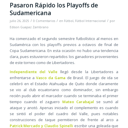
Pasaron Rápido los Playoffs de
Sudamericana
/
/
/
julio 26, 2025
0 Comentarios
en
Fútbol
,
Fútbol Internacional
por
Edison Guapaz Zambrano
Ha comenzado el segundo semestre futbolístico al menos en
Sudamérica con los playoffs previos a octavos de final de
Copa Sudamericana. En esta ocasión no hubo una tendencia
clara, pues estuvieron repartidos los ganadores provenientes
de este torneo como de Libertadores.
Independiente del Valle
llegó desde la Libertadores a
enfrentarse a
Vasco da Gama
de Brasil. El juego de ida se
celebró en el Estadio Atahualpa de Quito donde claramente
se vio al club ecuatoriano como dominador, sin embargo
recién pudo abrir el marcador cuando se terminaba el primer
tiempo cuando el zaguero
Mateo Carabajal
se sumó al
ataque y anotó. Apenas iniciado el complemento es cuando
se sintió el poder del cuadro del Valle, pues notables
construcciones de taque permitieron de frente al arco a
Patrick Mercado y Claudio Spinelli
escribir una goleada que