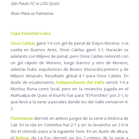
São Paulo FC vs LDU Quito
River Plate vs Palmeiras
Copa Sudamericana
Once Caldas
ganó 1-0 con gol de penal de Dayro Moreno. n la
vuelta en Buenos Aires, Once Caldas ganó 3-1; Huracán se
adelantó con Miljevic de penal, pero Once Caldas remontó con
un gol rápido de Moreno, luego Barrios y otro de Moreno,
además hubo expulsiones de Bisanz (Huracán) primero y de
Miljevic después. Resultado global 4-1 para Once Caldas. En
duelo de ecuatorianos,
Independiente del Valle
venció 1-0 a
Mushuc Runa como local, pero en la revancha jugada en el
Atahualpa de Quito el triunfo fue para “El Ponchito” por 2-1, lo
que llevó a la serie a penales donde los del Valle vencieron 4-
2.
Fluminense
derrotó en ambos juegos de la serie a América de
Cali. En la ida en Colombia fue 2-1 y en la revancha un 2-0 le
dio el cómodo paso a la siguiente fase. En un duelo de altura,
el
Bolívar
de La Paz derrotó en los 2 cotejos de la serie a