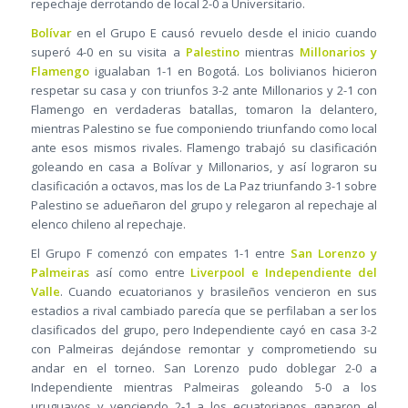
repechaje derrotando de local 2-0 a Universitario.
Bolívar
en el Grupo E causó revuelo desde el inicio cuando
superó 4-0 en su visita a
Palestino
mientras
Millonarios y
Flamengo
igualaban 1-1 en Bogotá. Los bolivianos hicieron
respetar su casa y con triunfos 3-2 ante Millonarios y 2-1 con
Flamengo en verdaderas batallas, tomaron la delantero,
mientras Palestino se fue componiendo triunfando como local
ante esos mismos rivales. Flamengo trabajó su clasificación
goleando en casa a Bolívar y Millonarios, y así lograron su
clasificación a octavos, mas los de La Paz triunfando 3-1 sobre
Palestino se adueñaron del grupo y relegaron al repechaje al
elenco chileno al repechaje.
El Grupo F comenzó con empates 1-1 entre
San Lorenzo y
Palmeiras
así como entre
Liverpool e Independiente del
Valle
. Cuando ecuatorianos y brasileños vencieron en sus
estadios a rival cambiado parecía que se perfilaban a ser los
clasificados del grupo, pero Independiente cayó en casa 3-2
con Palmeiras dejándose remontar y comprometiendo su
andar en el torneo. San Lorenzo pudo doblegar 2-0 a
Independiente mientras Palmeiras goleando 5-0 a los
uruguayos y venciendo 2-1 a los ecuatorianos ganaron el