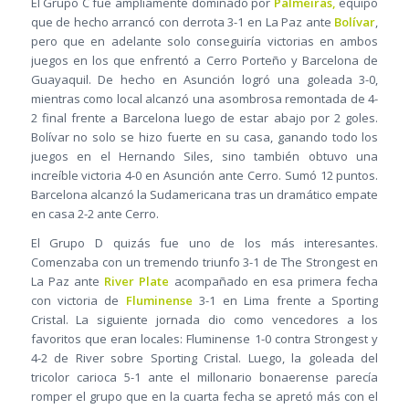
El Grupo C fue ampliamente dominado por
Palmeiras,
equipo
que de hecho arrancó con derrota 3-1 en La Paz ante
Bolívar
,
pero que en adelante solo conseguiría victorias en ambos
juegos en los que enfrentó a Cerro Porteño y Barcelona de
Guayaquil. De hecho en Asunción logró una goleada 3-0,
mientras como local alcanzó una asombrosa remontada de 4-
2 final frente a Barcelona luego de estar abajo por 2 goles.
Bolívar no solo se hizo fuerte en su casa, ganando todo los
juegos en el Hernando Siles, sino también obtuvo una
increíble victoria 4-0 en Asunción ante Cerro. Sumó 12 puntos.
Barcelona alcanzó la Sudamericana tras un dramático empate
en casa 2-2 ante Cerro.
El Grupo D quizás fue uno de los más interesantes.
Comenzaba con un tremendo triunfo 3-1 de The Strongest en
La Paz ante
River Plate
acompañado en esa primera fecha
con victoria de
Fluminense
3-1 en Lima frente a Sporting
Cristal. La siguiente jornada dio como vencedores a los
favoritos que eran locales: Fluminense 1-0 contra Strongest y
4-2 de River sobre Sporting Cristal. Luego, la goleada del
tricolor carioca 5-1 ante el millonario bonaerense parecía
romper el grupo que en la cuarta fecha se apretó más con el