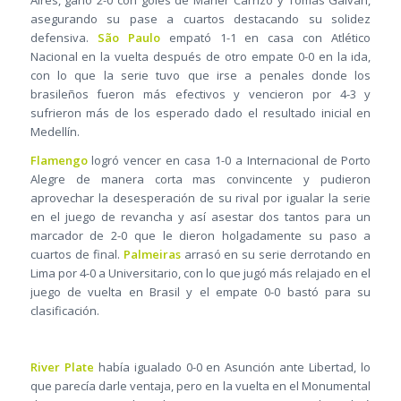
Aires, ganó 2-0 con goles de Maher Carrizo y Tomás Galván,
asegurando su pase a cuartos destacando su solidez
defensiva.
São Paulo
empató 1-1 en casa con Atlético
Nacional en la vuelta después de otro empate 0-0 en la ida,
con lo que la serie tuvo que irse a penales donde los
brasileños fueron más efectivos y vencieron por 4-3 y
sufrieron más de los esperado dado el resultado inicial en
Medellín.
Flamengo
logró vencer en casa 1-0 a Internacional de Porto
Alegre de manera corta mas convincente y pudieron
aprovechar la desesperación de su rival por igualar la serie
en el juego de revancha y así asestar dos tantos para un
marcador de 2-0 que le dieron holgadamente su paso a
cuartos de final.
Palmeiras
arrasó en su serie derrotando en
Lima por 4-0 a Universitario, con lo que jugó más relajado en el
juego de vuelta en Brasil y el empate 0-0 bastó para su
clasificación.
River Plate
había igualado 0-0 en Asunción ante Libertad, lo
que parecía darle ventaja, pero en la vuelta en el Monumental