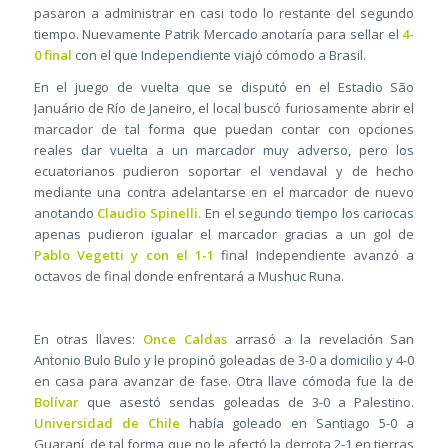
pasaron a administrar en casi todo lo restante del segundo
tiempo. Nuevamente Patrik Mercado anotaría para sellar el
4-
0 final
con el que Independiente viajó cómodo a Brasil.
En el juego de vuelta que se disputó en el Estadio São
Januário de Río de Janeiro, el local buscó furiosamente abrir el
marcador de tal forma que puedan contar con opciones
reales dar vuelta a un marcador muy adverso, pero los
ecuatorianos pudieron soportar el vendaval y de hecho
mediante una contra adelantarse en el marcador de nuevo
anotando
Claudio Spinelli.
En el segundo tiempo los cariocas
apenas pudieron igualar el marcador gracias a un gol de
Pablo Vegetti y con el 1-1
final Independiente avanzó a
octavos de final donde enfrentará a Mushuc Runa.
En otras llaves:
Once Caldas
arrasó a la revelación San
Antonio Bulo Bulo y le propinó goleadas de 3-0 a domicilio y 4-0
en casa para avanzar de fase. Otra llave cómoda fue la de
Bolívar
que asestó sendas goleadas de 3-0 a Palestino.
Universidad de Chile
había goleado en Santiago 5-0 a
Guaraní, de tal forma que no le afectó la derrota 2-1 en tierras