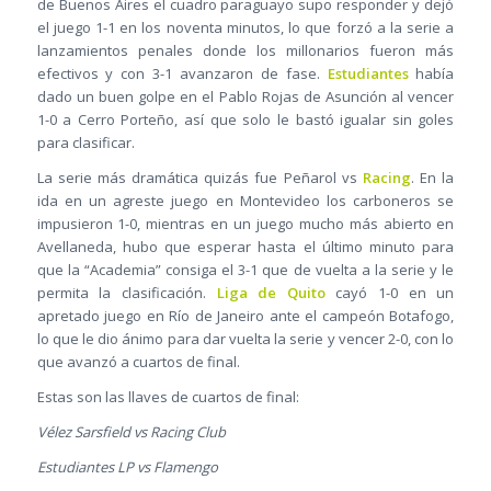
de Buenos Aires el cuadro paraguayo supo responder y dejó
el juego 1-1 en los noventa minutos, lo que forzó a la serie a
lanzamientos penales donde los millonarios fueron más
efectivos y con 3-1 avanzaron de fase.
Estudiantes
había
dado un buen golpe en el Pablo Rojas de Asunción al vencer
1-0 a Cerro Porteño, así que solo le bastó igualar sin goles
para clasificar.
La serie más dramática quizás fue Peñarol vs
Racing
. En la
ida en un agreste juego en Montevideo los carboneros se
impusieron 1-0, mientras en un juego mucho más abierto en
Avellaneda, hubo que esperar hasta el último minuto para
que la “Academia” consiga el 3-1 que de vuelta a la serie y le
permita la clasificación.
Liga de Quito
cayó 1-0 en un
apretado juego en Río de Janeiro ante el campeón Botafogo,
lo que le dio ánimo para dar vuelta la serie y vencer 2-0, con lo
que avanzó a cuartos de final.
Estas son las llaves de cuartos de final:
Vélez Sarsfield vs Racing Club
Estudiantes LP vs Flamengo