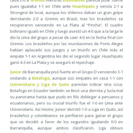
casa 2-0 a
Gremio
mientras
Estudiantes
parecía pisar fuerte
pues igualaba 1-1 en Chile ante
Huachipato
y vencía 2-1 a
Strongest de local, aunque los chilenos daban un gran golpe
derrotando 2-0 a Gremio en Brasil, mas los brasileños se
recuperaron venciendo en La Plata al “Pincha”. El cuadro
boliviano igualó en Chile y luego asestó un 4-0 que a la larga le
dio la cima del grupo a pesar de caer 4-0 en la fecha final con
Gremio. Los brasileños por las inundaciones de Porto Alegre
habían aplazado sus juegos y un triunfo en Chile más el
empate 1-1 en Argentina les dio el segundo lugar. Huachipato
ganó 4-3 en La Plata y se aseguró el repechaje.
Junior
de Barranquilla pisó fuerte en el Grupo D venciendo 3-1
visitando a
Botafogo
, aunque sus empates en casa 1-1 con
Universitario y Liga de Quito
parecían indicar otra cosa.
Botafogo en Ecuador también se llevó una derrota y lucía mal
su panorama hasta que pudo en Río doblegar a peruanos y
ecuatorianos, pero su crucial triunfo fue el 1-0 en Lima ante
Universitario. Así mismo, Junior derrotó 1-0 a Liga en Quito, así
brasileños y colombianos se perfilaron para ganar el grupo
que se decidió a favor de los segundos igualando 0-0 en
Barranquilla, aunque ambos clasificaron. Liga obtuvo