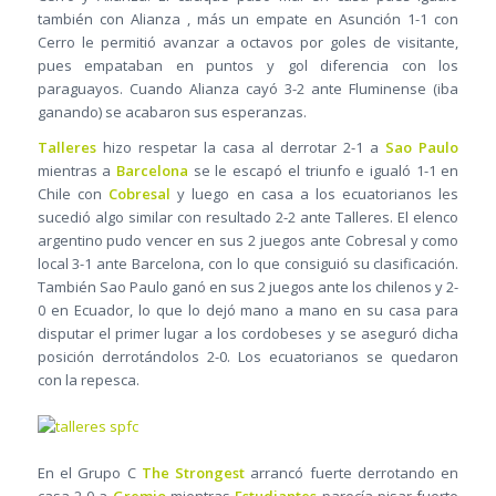
también con Alianza , más un empate en Asunción 1-1 con
Cerro le permitió avanzar a octavos por goles de visitante,
pues empataban en puntos y gol diferencia con los
paraguayos. Cuando Alianza cayó 3-2 ante Fluminense (iba
ganando) se acabaron sus esperanzas.
Talleres
hizo respetar la casa al derrotar 2-1 a
Sao Paulo
mientras a
Barcelona
se le escapó el triunfo e igualó 1-1 en
Chile con
Cobresal
y luego en casa a los ecuatorianos les
sucedió algo similar con resultado 2-2 ante Talleres. El elenco
argentino pudo vencer en sus 2 juegos ante Cobresal y como
local 3-1 ante Barcelona, con lo que consiguió su clasificación.
También Sao Paulo ganó en sus 2 juegos ante los chilenos y 2-
0 en Ecuador, lo que lo dejó mano a mano en su casa para
disputar el primer lugar a los cordobeses y se aseguró dicha
posición derrotándolos 2-0. Los ecuatorianos se quedaron
con la repesca.
En el Grupo C
The Strongest
arrancó fuerte derrotando en