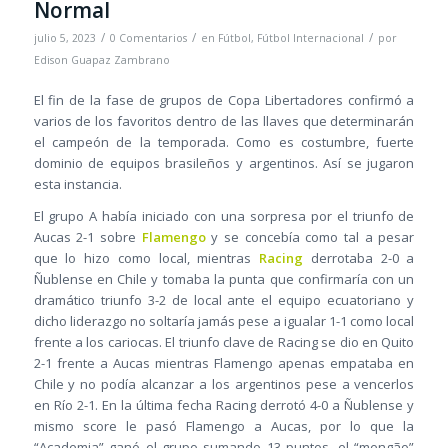
Normal
/
/
/
julio 5, 2023
0 Comentarios
en
Fútbol
,
Fútbol Internacional
por
Edison Guapaz Zambrano
El fin de la fase de grupos de Copa Libertadores confirmó a
varios de los favoritos dentro de las llaves que determinarán
el campeón de la temporada. Como es costumbre, fuerte
dominio de equipos brasileños y argentinos. Así se jugaron
esta instancia.
El grupo A había iniciado con una sorpresa por el triunfo de
Aucas 2-1 sobre
Flamengo
y se concebía como tal a pesar
que lo hizo como local, mientras
Racing
derrotaba 2-0 a
Ñublense en Chile y tomaba la punta que confirmaría con un
dramático triunfo 3-2 de local ante el equipo ecuatoriano y
dicho liderazgo no soltaría jamás pese a igualar 1-1 como local
frente a los cariocas. El triunfo clave de Racing se dio en Quito
2-1 frente a Aucas mientras Flamengo apenas empataba en
Chile y no podía alcanzar a los argentinos pese a vencerlos
en Río 2-1. En la última fecha Racing derrotó 4-0 a Ñublense y
mismo score le pasó Flamengo a Aucas, por lo que la
“Academia” ganó el grupo sumando 13 puntos, el “mengão”