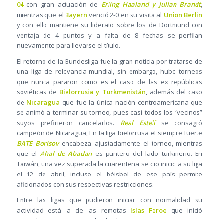
04
con gran actuación de
Erling Haaland y Julian Brandt
,
mientras que el
Bayern
venció 2-0 en su visita al
Union Berlin
y con ello mantiene su liderato sobre los de Dortmund con
ventaja de 4 puntos y a falta de 8 fechas se perfilan
nuevamente para llevarse el título.
El retorno de la Bundesliga fue la gran noticia por tratarse de
una liga de relevancia mundial, sin embargo, hubo torneos
que nunca pararon como es el caso de las ex repúblicas
soviéticas de
Bielorrusia y Turkmenistán
, además del caso
de
Nicaragua
que fue la única nación centroamericana que
se animó a terminar su torneo, pues casi todos los “vecinos”
suyos prefirieron cancelarlos.
Real Estelí
se consagró
campeón de Nicaragua, En la liga bielorrusa el siempre fuerte
BATE Borisov
encabeza ajustadamente el torneo, mientras
que el
Ahal de Abadan
es puntero del lado turkmeno. En
Taiwán, una vez superada la cuarentena se dio inicio a su liga
el 12 de abril, incluso el béisbol de ese país permite
aficionados con sus respectivas restricciones.
Entre las ligas que pudieron iniciar con normalidad su
actividad está la de las remotas
Islas Feroe
que inició