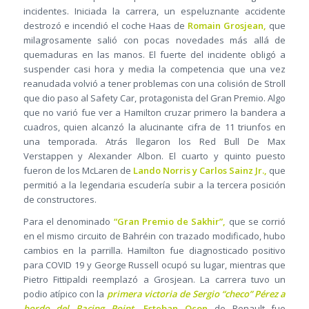
incidentes. Iniciada la carrera, un espeluznante accidente
destrozó e incendió el coche Haas de
Romain Grosjean,
que
milagrosamente salió con pocas novedades más allá de
quemaduras en las manos. El fuerte del incidente obligó a
suspender casi hora y media la competencia que una vez
reanudada volvió a tener problemas con una colisión de Stroll
que dio paso al Safety Car, protagonista del Gran Premio. Algo
que no varió fue ver a Hamilton cruzar primero la bandera a
cuadros, quien alcanzó la alucinante cifra de 11 triunfos en
una temporada. Atrás llegaron los Red Bull De Max
Verstappen y Alexander Albon. El cuarto y quinto puesto
fueron de los McLaren de
Lando Norris y Carlos Sainz Jr.,
que
permitió a la legendaria escudería subir a la tercera posición
de constructores.
Para el denominado
“Gran Premio de Sakhir”,
que se corrió
en el mismo circuito de Bahréin con trazado modificado, hubo
cambios en la parrilla. Hamilton fue diagnosticado positivo
para COVID 19 y George Russell ocupó su lugar, mientras que
Pietro Fittipaldi reemplazó a Grosjean. La carrera tuvo un
podio atípico con la
primera victoria de Sergio “checo” Pérez a
bordo del Racing Point.
Esteban Ocon
de Renault fue