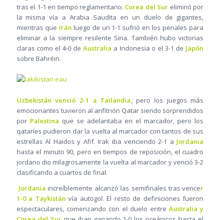
tras el 1-1 en tiempo reglamentario.
Corea del Sur
eliminó por
la misma vía a Arabia Saudita en un duelo de gigantes,
mientras que
Irán
luego de un 1-1 sufrió en los penales para
eliminar a la siempre resilente Siria. También hubo victorias
claras como el 4-0 de
Australia
a Indonesia o el 3-1 de
Japón
sobre Bahréin.
Uzbekistán venció 2-1 a Tailandia
, pero los juegos más
emocionantes tuvieron al anfitrión Qatar siendo sorprendidos
por
Palestina
que se adelantaba en el marcador, pero los
qataríes pudieron dar la vuelta al marcador con tantos de sus
estrellas Al Haidos y Afif. Irak iba venciendo 2-1 a
Jordania
hasta el minuto 90, pero en tiempos de reposición, el cuadro
jordano dio milagrosamente la vuelta al marcador y venció 3-2
clasificando a cuartos de final.
Jordania
increíblemente alcanzó las semifinales tras vence
r
1-0 a Taykistán
vía autogol. El resto de definiciones fueron
espectaculares, comenzando con el duelo entre
Australia y
Corea del Sur
que iban ganando 1-0 los oceánicos hasta el