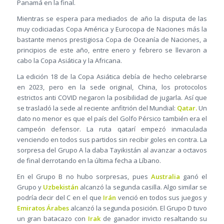
Panamá en la final.
Mientras se espera para mediados de año la disputa de las
muy codiciadas Copa América y Eurocopa de Naciones más la
bastante menos prestigiosa Copa de Oceanía de Naciones, a
principios de este año, entre enero y febrero se llevaron a
cabo la Copa Asiática y la Africana.
La edición 18 de la Copa Asiática debía de hecho celebrarse
en 2023, pero en la sede original, China, los protocolos
estrictos anti COVID negaron la posibilidad de jugarla. Así que
se trasladó la sede al reciente anfitrión del Mundial:
Qatar.
Un
dato no menor es que el país del Golfo Pérsico también era el
campeón defensor. La ruta qatarí empezó inmaculada
venciendo en todos sus partidos sin recibir goles en contra. La
sorpresa del Grupo A la daba Tayikistán al avanzar a octavos
de final derrotando en la última fecha a Líbano.
En el Grupo B no hubo sorpresas, pues
Australia
ganó el
Grupo y
Uzbekistán
alcanzó la segunda casilla. Algo similar se
podría decir del C en el que
Irán
venció en todos sus juegos y
Emiratos Árabes
alcanzó la segunda posición. El Grupo D tuvo
un gran batacazo con
Irak
de ganador invicto resaltando su