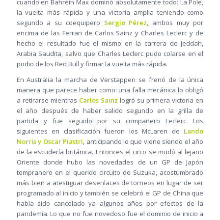
cuando en Bahréin Max dominó absolutamente todo: La Pole,
la vuelta más rápida y una victoria amplia teniendo como
segundo a su coequipero
Sergio Pérez
, ambos muy por
encima de las Ferrari de Carlos Sainz y Charles Leclerc y de
hecho el resultado fue el mismo en la carrera de Jeddah,
Arabia Saudita, salvo que Charles Leclerc pudo colarse en el
podio de los Red Bull y firmar la vuelta más rápida.
En Australia la marcha de Verstappen se frenó de la única
manera que parece haber como: una falla mecánica lo obligó
a retirarse mientras
Carlos Sainz
logró su primera victoria en
el año después de haber salido segundo en la grilla de
partida y fue seguido por su compañero Leclerc. Los
siguientes en clasificación fueron los McLaren de
Lando
Norris y Oscar Piastri
, anticipando lo que viene siendo el año
de la escudería británica. Entonces el circo se mudó al lejano
Oriente donde hubo las novedades de un GP de Japón
tempranero en el querido circuito de Suzuka, acostumbrado
más bien a atestiguar desenlaces de torneos en lugar de ser
programado al inicio y también se celebró el GP de China que
había sido cancelado ya algunos años por efectos de la
pandemia. Lo que no fue novedoso fue el dominio de inicio a