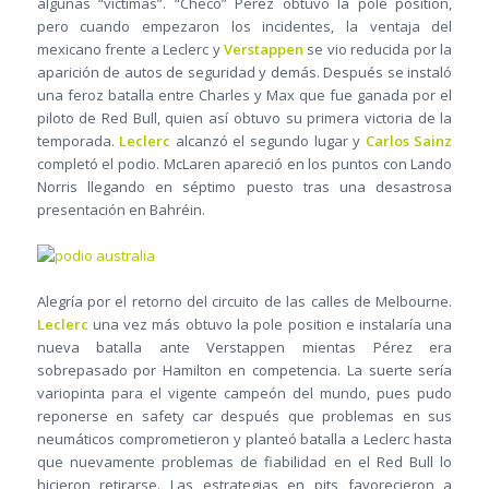
algunas “víctimas”. “Checo” Pérez obtuvo la pole position,
pero cuando empezaron los incidentes, la ventaja del
mexicano frente a Leclerc y
Verstappen
se vio reducida por la
aparición de autos de seguridad y demás. Después se instaló
una feroz batalla entre Charles y Max que fue ganada por el
piloto de Red Bull, quien así obtuvo su primera victoria de la
temporada.
Leclerc
alcanzó el segundo lugar y
Carlos Sainz
completó el podio. McLaren apareció en los puntos con Lando
Norris llegando en séptimo puesto tras una desastrosa
presentación en Bahréin.
Alegría por el retorno del circuito de las calles de Melbourne.
Leclerc
una vez más obtuvo la pole position e instalaría una
nueva batalla ante Verstappen mientas Pérez era
sobrepasado por Hamilton en competencia. La suerte sería
variopinta para el vigente campeón del mundo, pues pudo
reponerse en safety car después que problemas en sus
neumáticos comprometieron y planteó batalla a Leclerc hasta
que nuevamente problemas de fiabilidad en el Red Bull lo
hicieron retirarse. Las estrategias en pits favorecieron a