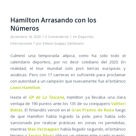
Hamilton Arrasando con los
Números
/
/
diciembre 16, 2020
0 Comentarios
en
Deportes
,
/
Internacional
por
Edison Guapaz Zambrano
Culminó una temporada atípica, como ha sido todo el
calendario deportivo, por no decir cotidiano del 2020. En
realidad, el tour mundial solo pisó tierras europeas y
asiáticas. Pero con 17 carreras es suficiente para proclamar
con autoridad a un campeón que nuevamente fue el británico
Lewis Hamilton.
Hasta el
GP de La Toscana
, Hamilton ya llevaba una clara
ventaja de 190 puntos ante los 135 de su coequipero
Valtteri
Bottas
. El finlandés venció en el
Gran Premio de Rusia
luego
de que Hamilton había logrado la pole, pero había sido
sancionado por realizar prácticas en zonas no permitidas,
mientras
Max Verstappen
había llegado segundo, el británico
tercero y
Sergio Pérez
obtuvo un interesante cuarto puesto.