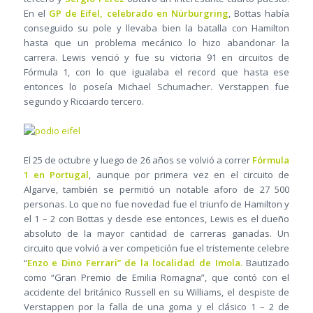
En el
GP de Eifel, celebrado en Nürburgring
, Bottas había
conseguido su pole y llevaba bien la batalla con Hamilton
hasta que un problema mecánico lo hizo abandonar la
carrera. Lewis venció y fue su victoria 91 en circuitos de
Fórmula 1, con lo que igualaba el record que hasta ese
entonces lo poseía Michael Schumacher. Verstappen fue
segundo y Ricciardo tercero.
El 25 de octubre y luego de 26 años se volvió a correr
Fórmula
1 en Portugal
, aunque por primera vez en el circuito de
Algarve, también se permitió un notable aforo de 27 500
personas. Lo que no fue novedad fue el triunfo de Hamilton y
el 1 – 2 con Bottas y desde ese entonces, Lewis es el dueño
absoluto de la mayor cantidad de carreras ganadas. Un
circuito que volvió a ver competición fue el tristemente celebre
“
Enzo e Dino Ferrari” de la localidad de Imola.
Bautizado
como “Gran Premio de Emilia Romagna”, que contó con el
accidente del británico Russell en su Williams, el despiste de
Verstappen por la falla de una goma y el clásico 1 – 2 de