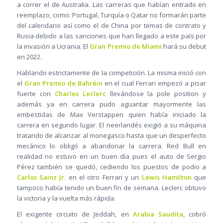
a correr el de Australia. Las carreras que habían entrado en
reemplazo, como: Portugal, Turquía o Qatar no formarán parte
del calendario así como el de China por temas de contrato y
Rusia debido a las sanciones que han llegado a este país por
la invasión a Ucrania. El
Gran Premio de Miami
hará su debut
en 2022.
Hablando estrictamente de la competición. La misma inició con
el
Gran Premio de Bahréin
en el cual Ferrari empezó a pisar
fuerte con
Charles Leclerc
llevándose la pole position y
además ya en carrera pudo aguantar mayormente las
embestidas de Max Verstappen quien había iniciado la
carrera en segundo lugar. El neerlandés exigió a su máquina
tratando de alcanzar al monegasco hasta que un desperfecto
mecánico lo obligó a abandonar la carrera. Red Bull en
realidad no estuvo en un buen día pues el auto de Sergio
Pérez también se quedó, cediendo los puestos de podio a
Carlos Sainz Jr.
en el otro Ferrari y un
Lewis Hamilton
que
tampoco había tenido un buen fin de semana. Leclerc obtuvo
la victoria y la vuelta más rápida.
El exigente circuito de Jeddah, en
Arabia Saudita
, cobró