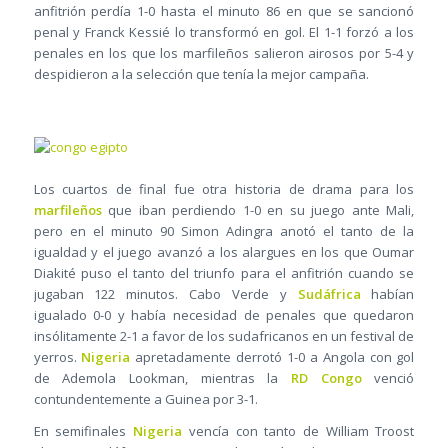
anfitrión perdía 1-0 hasta el minuto 86 en que se sancionó
penal y Franck Kessié lo transformó en gol. El 1-1 forzó a los
penales en los que los marfileños salieron airosos por 5-4 y
despidieron a la selección que tenía la mejor campaña.
Los cuartos de final fue otra historia de drama para los
marfileños
que iban perdiendo 1-0 en su juego ante Mali,
pero en el minuto 90 Simon Adingra anotó el tanto de la
igualdad y el juego avanzó a los alargues en los que Oumar
Diakité puso el tanto del triunfo para el anfitrión cuando se
jugaban 122 minutos. Cabo Verde y
Sudáfrica
habían
igualado 0-0 y había necesidad de penales que quedaron
insólitamente 2-1 a favor de los sudafricanos en un festival de
yerros.
Nigeria
apretadamente derrotó 1-0 a Angola con gol
de Ademola Lookman, mientras la
RD Congo
venció
contundentemente a Guinea por 3-1.
En semifinales
Nigeria
vencía con tanto de William Troost