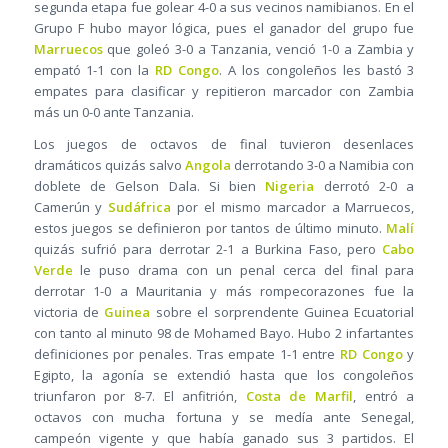
segunda etapa fue golear 4-0 a sus vecinos namibianos. En el
Grupo F hubo mayor lógica, pues el ganador del grupo fue
Marruecos
que goleó 3-0 a Tanzania, venció 1-0 a Zambia y
empató 1-1 con la
RD Congo
. A los congoleños les bastó 3
empates para clasificar y repitieron marcador con Zambia
más un 0-0 ante Tanzania.
Los juegos de octavos de final tuvieron desenlaces
dramáticos quizás salvo
Angola
derrotando 3-0 a Namibia con
doblete de Gelson Dala. Si bien
Nigeria
derrotó 2-0 a
Camerún y
Sudáfrica
por el mismo marcador a Marruecos,
estos juegos se definieron por tantos de último minuto.
Malí
quizás sufrió para derrotar 2-1 a Burkina Faso, pero
Cabo
Verde
le puso drama con un penal cerca del final para
derrotar 1-0 a Mauritania y más rompecorazones fue la
victoria de
Guinea
sobre el sorprendente Guinea Ecuatorial
con tanto al minuto 98 de Mohamed Bayo. Hubo 2 infartantes
definiciones por penales. Tras empate 1-1 entre
RD Congo
y
Egipto, la agonía se extendió hasta que los congoleños
triunfaron por 8-7. El anfitrión,
Costa de Marfil
, entró a
octavos con mucha fortuna y se medía ante Senegal,
campeón vigente y que había ganado sus 3 partidos. El