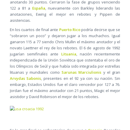
anotando 30 puntos. Cerraron la fase de grupos venciendo
122 a 81 a
España
, nuevamente con Barkley liderando las
anotaciones, Ewing el mejor en rebotes y Pippen de
asistencias.
En los cuartos de final ante
Puerto Rico
podría decirse que se
“sobraron un poco” y dejaron jugar a los muchachos. Igual
ganaron 115 a 77 siendo Chris Mullin el máximo anotador y el
novato Laettner el rey de los rebotes. El 6 de agosto de 1992
jugarían semifinales ante
Lituania
, nación recientemente
independizada de la Unión Soviética que ostentaba el oro de
los Olímpicos de Seúl y que había sido integrada por estrellas
lituanas y mundiales como
Sarunas Marciulionis
y el gran
Arvydas Sabonis
, presentes en el 92 ya con su nación. Sin
embargo, Estados Unidos fue el claro vencedor por 127 a 76.
Jordan fue el máximo anotador con 21 puntos, Magic el mejor
asistidor y David Robinson el mejor de los rebotes.