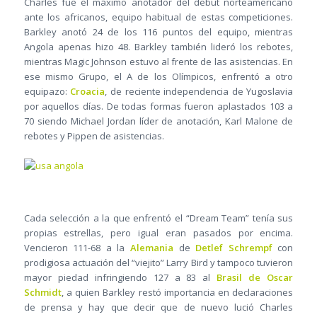
Charles fue el máximo anotador del debut norteamericano
ante los africanos, equipo habitual de estas competiciones.
Barkley anotó 24 de los 116 puntos del equipo, mientras
Angola apenas hizo 48. Barkley también lideró los rebotes,
mientras Magic Johnson estuvo al frente de las asistencias. En
ese mismo Grupo, el A de los Olímpicos, enfrentó a otro
equipazo:
Croacia
, de reciente independencia de Yugoslavia
por aquellos días. De todas formas fueron aplastados 103 a
70 siendo Michael Jordan líder de anotación, Karl Malone de
rebotes y Pippen de asistencias.
Cada selección a la que enfrentó el “Dream Team” tenía sus
propias estrellas, pero igual eran pasados por encima.
Vencieron 111-68 a la
Alemania
de
Detlef Schrempf
con
prodigiosa actuación del “viejito” Larry Bird y tampoco tuvieron
mayor piedad infringiendo 127 a 83 al
Brasil de Oscar
Schmidt
, a quien Barkley restó importancia en declaraciones
de prensa y hay que decir que de nuevo lució Charles