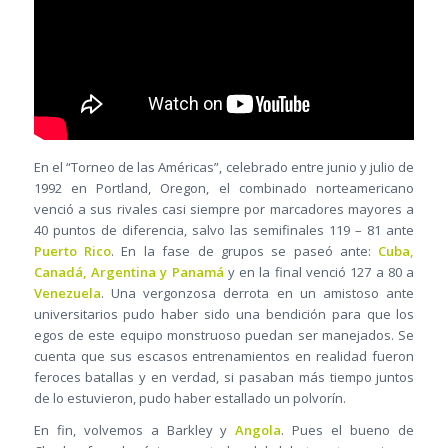
En el “Torneo de las Américas”, celebrado entre junio y julio de
1992 en Portland, Oregon, el combinado norteamericano
venció a sus rivales casi siempre por marcadores mayores a
40 puntos de diferencia, salvo las semifinales 119 – 81 ante
Puerto Rico
. En la fase de grupos se paseó ante:
Cuba,
Canadá, Argentina y Panamá
y en la final venció 127 a 80 a
Venezuela
. Una vergonzosa derrota en un amistoso ante
universitarios pudo haber sido una bendición para que los
egos de este equipo monstruoso puedan ser manejados. Se
cuenta que sus escasos entrenamientos en realidad fueron
feroces batallas y en verdad, si pasaban más tiempo juntos
de lo estuvieron, pudo haber estallado un polvorín.
En fin, volvemos a Barkley y
Angola
. Pues el bueno de