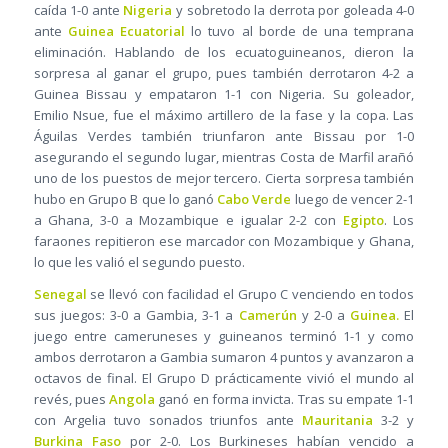
caída 1-0 ante
Nigeria
y sobretodo la derrota por goleada 4-0
ante
Guinea Ecuatorial
lo tuvo al borde de una temprana
eliminación. Hablando de los ecuatoguineanos, dieron la
sorpresa al ganar el grupo, pues también derrotaron 4-2 a
Guinea Bissau y empataron 1-1 con Nigeria. Su goleador,
Emilio Nsue, fue el máximo artillero de la fase y la copa. Las
Águilas Verdes también triunfaron ante Bissau por 1-0
asegurando el segundo lugar, mientras Costa de Marfil arañó
uno de los puestos de mejor tercero. Cierta sorpresa también
hubo en Grupo B que lo ganó
Cabo Verde
luego de vencer 2-1
a Ghana, 3-0 a Mozambique e igualar 2-2 con
Egipto
. Los
faraones repitieron ese marcador con Mozambique y Ghana,
lo que les valió el segundo puesto.
Senegal
se llevó con facilidad el Grupo C venciendo en todos
sus juegos: 3-0 a Gambia, 3-1 a
Camerún
y 2-0 a
Guinea.
El
juego entre cameruneses y guineanos terminó 1-1 y como
ambos derrotaron a Gambia sumaron 4 puntos y avanzaron a
octavos de final. El Grupo D prácticamente vivió el mundo al
revés, pues
Angola
ganó en forma invicta. Tras su empate 1-1
con Argelia tuvo sonados triunfos ante
Mauritania
3-2 y
Burkina Faso
por 2-0. Los Burkineses habían vencido a