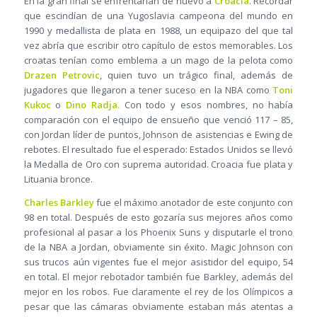
En la gran final se enfrentarían de nuevo a
Croacia
. Recordar
que escindían de una Yugoslavia campeona del mundo en
1990 y medallista de plata en 1988, un equipazo del que tal
vez abría que escribir otro capítulo de estos memorables. Los
croatas tenían como emblema a un mago de la pelota como
Drazen Petrovic
, quien tuvo un trágico final, además de
jugadores que llegaron a tener suceso en la NBA como
Toni
Kukoc
o
Dino Radja.
Con todo y esos nombres, no había
comparación con el equipo de ensueño que venció 117 – 85,
con Jordan líder de puntos, Johnson de asistencias e Ewing de
rebotes. El resultado fue el esperado: Estados Unidos se llevó
la Medalla de Oro con suprema autoridad. Croacia fue plata y
Lituania bronce.
Charles Barkley
fue el máximo anotador de este conjunto con
98 en total. Después de esto gozaría sus mejores años como
profesional al pasar a los Phoenix Suns y disputarle el trono
de la NBA a Jordan, obviamente sin éxito. Magic Johnson con
sus trucos aún vigentes fue el mejor asistidor del equipo, 54
en total. El mejor rebotador también fue Barkley, además del
mejor en los robos. Fue claramente el rey de los Olímpicos a
pesar que las cámaras obviamente estaban más atentas a