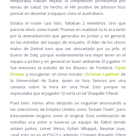
temporada habían dejado la competición profesional por
temas de salud. De hecho, el HIV positivo de Johnson hizo
pensar en desertar a equipos como el australiano.
Estaba el roster casi listo, faltaban 2 miembros. Uno que
parecía obvio como Isaiah Thomas en realidad no lo era tanto
por la animadversión que generaba en Jordan y en general,
en las estrellas del equipo de ensueño. El líder de los chicos
malos de Detroit tuvo que ser descartado por su jefe, el
bueno de Daly, porque evidentemente era mejor tener en el
equipo a Jordan y en general un buen ambiente. El jugador 11
fue entonces la estrella de los Blazers de Portland:
Clyde
Drexler
y escogerían un único novato:
Christian Laettner
de
la Universidad de Duke, quien se hizo famoso por una
canasta sobre la hora en una final. Esto porque se
especulaba que el jugador 12 sería un tal Shaquille O’Neal.
Pues bien. Varios años después se seguirían anunciando a
las selecciones de Estados Unidos como “Dream Team”, pero
básicamente ninguno como el original. Esta combinación de
estrellas era como si tuvieras un equipo de fútbol donde
actúen juntos: Lionel Messi, Kylian Mbappé, Neymar (oye,
¿qué esto no es el PSG?) y además: Cristiano Ronaldo, Erling