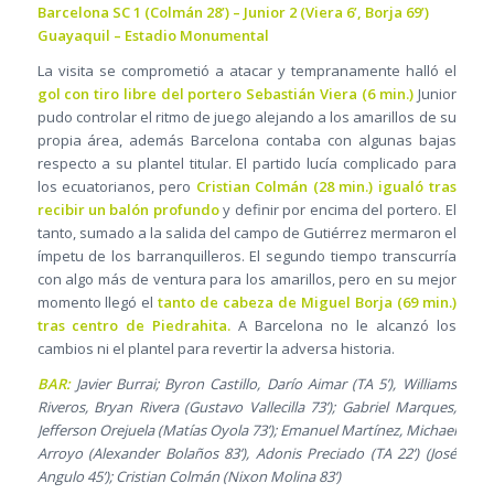
Barcelona SC 1 (Colmán 28’) – Junior 2 (Viera 6’, Borja 69’)
Guayaquil – Estadio Monumental
La visita se comprometió a atacar y tempranamente halló el
gol con tiro libre del portero Sebastián Viera (6 min.)
Junior
pudo controlar el ritmo de juego alejando a los amarillos de su
propia área, además Barcelona contaba con algunas bajas
respecto a su plantel titular. El partido lucía complicado para
los ecuatorianos, pero
Cristian Colmán (28 min.) igualó tras
recibir un balón profundo
y definir por encima del portero. El
tanto, sumado a la salida del campo de Gutiérrez mermaron el
ímpetu de los barranquilleros. El segundo tiempo transcurría
con algo más de ventura para los amarillos, pero en su mejor
momento llegó el
tanto de cabeza de Miguel Borja (69 min.)
tras centro de Piedrahita.
A Barcelona no le alcanzó los
cambios ni el plantel para revertir la adversa historia.
BAR:
Javier Burrai; Byron Castillo, Darío Aimar (TA 5’), Williams
Riveros, Bryan Rivera (Gustavo Vallecilla 73’); Gabriel Marques,
Jefferson Orejuela (Matías Oyola 73’); Emanuel Martínez, Michael
Arroyo (Alexander Bolaños 83’), Adonis Preciado (TA 22’) (José
Angulo 45’); Cristian Colmán (Nixon Molina 83’)