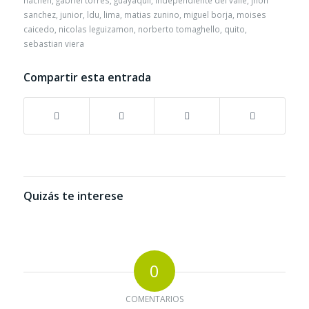
sanchez
,
junior
,
ldu
,
lima
,
matias zunino
,
miguel borja
,
moises
caicedo
,
nicolas leguizamon
,
norberto tomaghello
,
quito
,
sebastian viera
Compartir esta entrada
Quizás te interese
0
COMENTARIOS