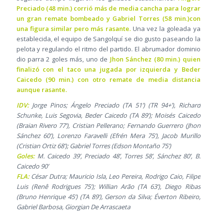
Preciado (48 min.) corrió más de media cancha para lograr
un gran remate bombeado y Gabriel Torres (58 min.)con
una figura similar pero más rasante.
Una vez la goleada ya
establecida, el equipo de Sangolquí se dio gusto paseando la
pelota y regulando el ritmo del partido. El abrumador dominio
dio parra 2 goles más, uno de
Jhon Sánchez (80 min.) quien
finalizó con el taco una jugada por izquierda y Beder
Caicedo (90 min.) con otro remate de media distancia
aunque rasante.
IDV:
Jorge Pinos; Ángelo Preciado (TA 51’) (TR 94+’), Richard
Schunke, Luis Segovia, Beder Caicedo (TA 89’); Moisés Caicedo
(Braian Rivero 77’), Cristian Pellerano; Fernando Guerrero (Jhon
Sánchez 60’), Lorenzo Faravelli (Efrén Mera 75’), Jacob Murillo
(Cristian Ortiz 68’); Gabriel Torres (Edson Montaño 75’)
Goles:
M. Caicedo 39’, Preciado 48’, Torres 58’, Sánchez 80’, B.
Caicedo 90’
FLA:
César Dutra; Mauricio Isla, Leo Pereira, Rodrigo Caio, Filipe
Luis (Renê Rodrigues 75’); Willian Arão (TA 63’), Diego Ribas
(Bruno Henrique 45’) (TA 89’), Gerson da Silva; Éverton Ribeiro,
Gabriel Barbosa, Giorgian De Arrascaeta