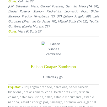
Goles:
Colmán 28’
JUN: Sebastián Viera; Gabriel Fuentes, Germán Mera (TA 84’),
Daniel Rosero, Marlon Piedrahita; Leonardo Pico, Didier
Moreno, Freddy Hinestroza (TA 37’) (Jeison Angulo 89’), Luis
González (Sherman Cárdenas 76’); Miguel Borja (TA 52’), Teófilo
Gutiérrez (Daniel Moreno 29’)
Goles:
Viera 6’, Borja 69’
Edison Guapaz Zambrano
Guitarras y gol
Etiquetas:
2020
,
angelo preciado
,
barcelona
,
beder caicedo
,
binacional
,
braian romero
,
copa libertadores 2020
,
cristian
colman
,
defensa y justicia
,
delfin
,
estadio monumental
,
estadio
nacional
,
estadio rodrigo paz
,
flamengo
,
florencio varela
,
gabriel
hachen
,
gabriel torres
,
guayaquil
,
independiente del valle
,
jhon