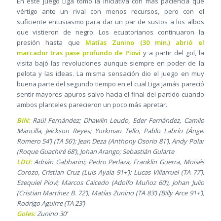
En este juego Liga tomó la iniciativa con más paciencia que
vértigo ante un rival con menos recursos, pero con el
suficiente entusiasmo para dar un par de sustos a los albos
que vistieron de negro. Los ecuatorianos continuaron la
presión hasta que
Matías Zunino (30 min.) abrió el
marcador tras pase profundo de Piovi
y a partir del gol, la
visita bajó las revoluciones aunque siempre en poder de la
pelota y las ideas. La misma sensación dio el juego en muy
buena parte del segundo tiempo en el cual Liga jamás pareció
sentir mayores apuros salvo hacia el final del partido cuando
ambos planteles parecieron un poco más apretar.
BIN:
Raúl Fernández; Dhawlin Leudo, Eder Fernández, Camilo
Mancilla, Jeickson Reyes; Yorkman Tello, Pablo Labrín (Ángel
Romero 54’) (TA 56’); Jean Deza (Anthony Osorio 81’), Andy Polar
(Roque Guachiré 68’), Johan Arango; Sebastián Gularte
LDU:
Adrián Gabbarini; Pedro Perlaza, Franklin Guerra, Moisés
Corozo, Cristian Cruz (Luis Ayala 91+’); Lucas Villarruel (TA 77’),
Ezequiel Piovi; Marcos Caicedo (Adolfo Muñoz 60’), Johan Julio
(Cristian Martínez B. 72’), Matías Zunino (TA 83’) (Billy Arce 91+’);
Rodrigo Aguirre (TA 23’)
Goles:
Zunino 30’