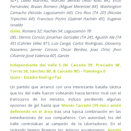
92+’), David Martínez, Marcelo Benítez (Aldo Maiz 84’); Enzo
Fernández, Braian Romero (Miguel Merentiel 84’), Washington
Camacho (Nicolás Leguizamón 64’), Ciro Rius (TA 20’) (Nicolas
Tripicchio 64’); Francisco Pizzini (Gabriel Hachén 45’), Eugenio
Isnaldo
Goles:
Romero 52’, Hachén 54’, Leguizamón 78’
DEL: Dennis Corozo; Jonathan González (TA 24’), Agustín Ale (TA
45’) (Cahrles Vélez 81’), Luis Cangá, Carlos Rodríguez, Giovanny
Nazareno; Janner Corozo, Oscar Benítez, Joao Ortiz; Jhon
Cifuente (José Valencia 60’), Garcés
Independiente del Valle 5 (M. Caicedo 39’, Preciado 48’,
Torres 58, Sánchez 80’, B. Caicedo 90’) – Flamengo 0
Quito – Estadio Rodrigo Paz
Un partido que arrancó con una interesante batalla táctica
que los del Valle fueron volteando hacia terreno rival con el
transcurso de los minutos, incluso perdiendo algunas
opciones de gol hasta que
Moisés Caicedo (39 min.) anotó
definiendo en el área
tras una lujosa combinación en las
inmediaciones de sus compañeros. Con autoridad, los del
Valle controlaban al campeón de la Libertadores. En el
segundo tiempo llegaron los golazos ecuatorianos.
Angelo