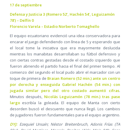
17 de septiembre
Defensa y Justicia 3 (Romero 52’, Hachén 54’, Leguizamón
78’) – Delfín 0
Florencio Varela – Estadio Norberto Tomaghello
El equipo ecuatoriano evidenció una idea conservadora para
encarar el juego defendiendo con línea de 5 y esperando que
el local tome la iniciativa que era mayormente deslucida
mientras los manabitas desarrollaban su fútbol defensivo y
con ciertas contras gestadas desde el costado izquierdo que
fueron abriendo el partido hacia el final del primer tiempo. Al
comienzo del segundo el local pudo abrir el marcador con un
toque de primera de
Braian Romero (52 min.) ante un centro
por derecha y enseguida Gabriel Hachén (54 min.) con
jugada similar pero del otro costado aumentó cifras
.
Minutos después,
Nicolás Leguizamón (78 min.) tras pase
largo
escribía la goleada. El equipo de Manta con cierto
desorden buscó el descuento que nunca llegó. Los cambios
de jugadores fueron fundamentales para el equipo argentino.
DYJ:
Ezequiel Unsaín; Néstor Breitenbruch, Adonis Frías (TA