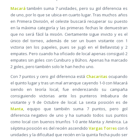
Macará
también suma 7 unidades, pero su gol diferencia es
de uno, por lo que se ubica en cuarto lugar. Tras muchos años
en Primera División, el celeste buscará recuperar su puesto
en la máxima categoría y las primeras fechas le demuestran
que no será fácil la misión. Ciertamente sigue invicto y es el
único del torneo, además de ser un buen visitante con 1
victoria (en los papeles, pues se jugó en el Bellavista) y 2
empates. Pero cuando ha oficiado de local apenas consiguió 2
empates sin goles con Cuniburo y Búhos. Apenas ha marcado
2 goles, pero también solo le han hecho uno.
Con 7 puntos y cero gol diferencia está
Chacaritas
ocupando
el quinto lugar y tras un mal arranque cayendo 1-0 con Macará
siendo en teoría local, fue enderezando su campaña
consiguiendo victorias ante los punteros Imbabura de
visitante y 9 de Octubre de local. La sexta posición es de
Manta
, equipo que también suma 7 puntos, pero gol
diferencia negativo de uno y ha sumado todos sus puntos
como local con buenos triunfos 1-0 ante Manta y América. La
séptima posición es del recién ascendido
Vargas Torres
con 6
unidades y la dificultad que recién en la quinta fecha pudo ser