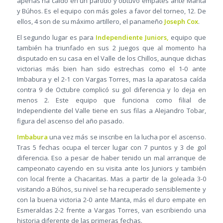
apenas ha caído en un partido y obtuvo empates ante Manta
y Búhos. Es el equipo con más goles a favor del torneo, 12. De
ellos, 4 son de su máximo artillero, el panameño
Joseph Cox
.
El segundo lugar es para
Independiente Juniors,
equipo que
también ha triunfado en sus 2 juegos que al momento ha
disputado en su casa en el Valle de los Chillos, aunque dichas
victorias más bien han sido estrechas como el 1-0 ante
Imbabura y el 2-1 con Vargas Torres, mas la aparatosa caída
contra 9 de Octubre complicó su gol diferencia y lo deja en
menos 2. Este equipo que funciona como filial de
Independiente del Valle tiene en sus filas a Alejandro Tobar,
figura del ascenso del año pasado.
Imbabura
una vez más se inscribe en la lucha por el ascenso.
Tras 5 fechas ocupa el tercer lugar con 7 puntos y 3 de gol
diferencia. Eso a pesar de haber tenido un mal arranque de
campeonato cayendo en su visita ante los Juniors y también
con local frente a Chacaritas. Mas a partir de la goleada 3-0
visitando a Búhos, su nivel se ha recuperado sensiblemente y
con la buena victoria 2-0 ante Manta, más el duro empate en
Esmeraldas 2-2 frente a Vargas Torres, van escribiendo una
historia diferente de las primeras fechas.