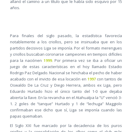
allanó el camino a un título que le había sido esquivo por 15
años.
Para finales del siglo pasado, la estadística favorecía
notablemente a los criollos, pero se insinuaba que en los
partidos decisivos Liga se imponía. Por el formato merengues
y criollos buscaban coronarse campeones en tiempos difíciles
para la naciónen
1999
. Por primera vez se iba a oficiar un
juego de estas características en el hoy llamado Estadio
Rodrigo Paz Delgado. Nacional se hinchaba el pecho de haber
acabado con el invicto de esa locación en
1997
con tantos de
Oswaldo De La Cruz y Diego Herrera, ambos ex Liga, pero
Eduardo Hurtado hizo el único tanto del 1-0 que dejaba
abierta la llave. En la revancha en el Atahualpa la “U” venció 3-
1. 2 goles de “tanque” Hurtado y 1 de “lechuga” Maggiolo
confirmaban ese dicho que sí, Liga se imponía cuando las
papas quemaban.
El Siglo XXI fue marcado por la decadencia de los puros
criollos y la consolidación de los albos como el club más