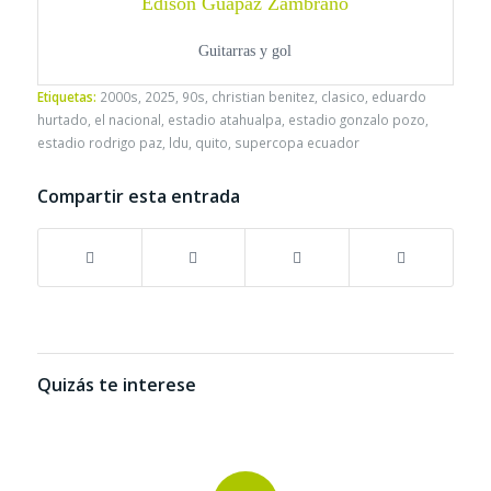
Edison Guapaz Zambrano
Guitarras y gol
Etiquetas:
2000s
,
2025
,
90s
,
christian benitez
,
clasico
,
eduardo
hurtado
,
el nacional
,
estadio atahualpa
,
estadio gonzalo pozo
,
estadio rodrigo paz
,
ldu
,
quito
,
supercopa ecuador
Compartir esta entrada
Quizás te interese