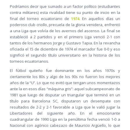
Podríamos decir que sumado a un factor político (estudiantes
contra militares) esta rivalidad tiene su punto de inicio en la
final del torneo ecuatoriano de
1974.
En aquellos días un
poderoso club criollo, precuela de la gloria venidera, enfrentó
a una Liga que volvía de los avernos del ascenso. La final se
estableció a 2 partidos y en el primero Liga venció 2-1 con
tantos de los hermanos Jorge y Gustavo Tapia. En la revancha
oficiada el 15 de diciembre de 1974 el marcador fue 0-0 y eso
significó el segundo título universitario en la historia de los
torneos ecuatorianos.
El fútbol quiteño fue dominante en los años 1970s y
ciertamente los 80s y algo de los 90s no fueron los mejores
años de la “U”. Lo que no evitó que tengan unos momentazos
ante la en esos días “máquina gris”: aquel subcampeonato de
1981 que luego de disputar un triangular que terminó en un
título para Barcelona SC, disputaron un desempate con
resultados de 2-2 y 2-1 favorable a Liga que le valió jugar la
Libertadores del siguiente año. En el emocionante
cuadrangular de 1990 Liga en la penúltima fecha venció 1-0 a
Nacional con agónico cabezazo de Mauricio Argüello, lo que