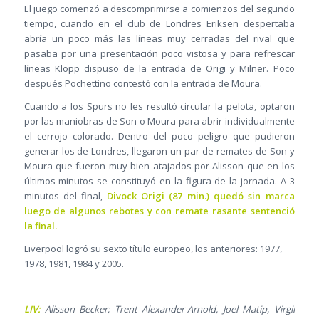
El juego comenzó a descomprimirse a comienzos del segundo
tiempo, cuando en el club de Londres Eriksen despertaba
abría un poco más las líneas muy cerradas del rival que
pasaba por una presentación poco vistosa y para refrescar
líneas Klopp dispuso de la entrada de Origi y Milner. Poco
después Pochettino contestó con la entrada de Moura.
Cuando a los Spurs no les resultó circular la pelota, optaron
por las maniobras de Son o Moura para abrir individualmente
el cerrojo colorado. Dentro del poco peligro que pudieron
generar los de Londres, llegaron un par de remates de Son y
Moura que fueron muy bien atajados por Alisson que en los
últimos minutos se constituyó en la figura de la jornada. A 3
minutos del final,
Divock Origi (87 min.) quedó sin marca
luego de algunos rebotes y con remate rasante sentenció
la final.
Liverpool logró su sexto título europeo, los anteriores: 1977,
1978, 1981, 1984 y 2005.
LIV:
Alisson Becker; Trent Alexander-Arnold, Joel Matip, Virgil