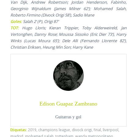
Van Dijk, Andrew Robertson; Jordan Henderson, Fabinho,
Georginio Wijnaldum (James Milner 62’); Mohamed Salah,
Roberto Firmino (Divock Origi 58’), Sadio Mane
Goles:
Salah 2’ (P), Origi 87′
TOT:
Hugo Lloris; Kieran Trippier, Toby Alderweireld, Jan
Vertonghen, Danny Rose; Moussa Sissoko (Eric Dier 73’), Harry
Winks (Lucas Moura 65’); Dele Alli (Fernando Llorente 82’),
Christian Eriksen, Heung Min Son; Harry Kane
Edison Guapaz Zambrano
Guitarras y gol
Etiquetas:
2019
,
champions league
,
divock origi
,
final
,
liverpool
,
madrid
,
mohamed salah
,
tottenham
,
wanda metropolitano