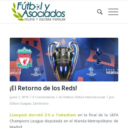
¡El Retorno de los Reds!
/
/
/
junio 1, 2019
0 Comentarios
en
Fútbol
,
Fútbol Internacional
por
Edison Guapaz Zambrano
Liverpool derrotó 2-0 a Tottenham
en la final de la UEFA
Champions League disputada en el Wanda Metropolitano de
Madrid.