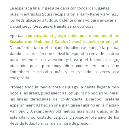
La esperada final inglesa se daba con todos los juguetes,
pues mientras los Spurs recuperaron a Harry Kane y a Winks,
los Reds ubicaron a todo su tridente ofensivo para encarar el
crucial juego. Después el trámite sería otra cosa.
Apenas
comenzado el juego hubo una mano penal de
Sissoko que Mohamed Salah (2 min.) transformó en gol.
Después del tanto el conjunto londinense manejó la pelota,
dando la impresión que el rival lo esperaba cerca de su área
para defender con atención y buscar el balonazo largo,
atacando poco pero muy directamente en tanto que
Tottenham le costaba más y el traslado a veces era
exagerado.
Promediando la media hora de juego la pelota llegaba muy
poco a las áreas, pues mientras los Spurs no podían vulnerar
las líneas defensivas del contrincante. Liverpool prefería
esperar mientras hacían una gran tarea Fabinho en la media y
Van Dijk y Alexander-Arnold metros más atrás clausurando
este último su costado. La poca disposición ofensiva de los
Reds de todas formas fue siempre de presión.