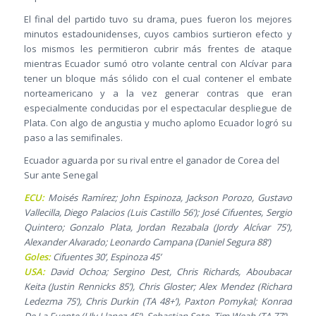
El final del partido tuvo su drama, pues fueron los mejores
minutos estadounidenses, cuyos cambios surtieron efecto y
los mismos les permitieron cubrir más frentes de ataque
mientras Ecuador sumó otro volante central con Alcívar para
tener un bloque más sólido con el cual contener el embate
norteamericano y a la vez generar contras que eran
especialmente conducidas por el espectacular despliegue de
Plata. Con algo de angustia y mucho aplomo Ecuador logró su
paso a las semifinales.
Ecuador aguarda por su rival entre el ganador de Corea del
Sur ante Senegal
ECU:
Moisés Ramírez; John Espinoza, Jackson Porozo, Gustavo
Vallecilla, Diego Palacios (Luis Castillo 56’); José Cifuentes, Sergio
Quintero; Gonzalo Plata, Jordan Rezabala (Jordy Alcívar 75’),
Alexander Alvarado; Leonardo Campana (Daniel Segura 88’)
Goles:
Cifuentes 30’, Espinoza 45’
USA:
David Ochoa; Sergino Dest, Chris Richards, Aboubacar
Keita (Justin Rennicks 85’), Chris Gloster; Alex Mendez (Richard
Ledezma 75’), Chris Durkin (TA 48+’), Paxton Pomykal; Konrad