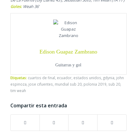
De La Fuente (Uly Llanez 45’), Sebastian Soto, Tim Weah (TA 77’)
Goles:
Weah 36’
Edison Guapaz Zambrano
Guitarras y gol
Etiquetas:
cuartos de final
,
ecuador
,
estados unidos
,
gdynia
,
john
espinoza
,
jose cifuentes
,
mundial sub 20
,
polonia 2019
,
sub 20
,
tim weah
Compartir esta entrada