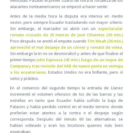
velocidad. Pasado el primer cuarto de hora la fortaleza de los
atacantes norteamericanos se empezó a hacer sentir.
Antes de la media hora la disputa era intensa en medio
sector, pero siempre Ecuador trasladando con mayor criterio.
Sin embargo, el marcador se abrió con un
espectacular
remate cruzado de 25 metros de José Cifuentes (30 min.)
Poco después se anotó el empate cuando
Tim Weah (36 min.)
aprovechó el mal despeje de un córner y remató de volea.
Sin embargo la tri no se desmoralizó y antes de que finalice el
primer tiempo
John Espinoza (45 min.) luego de un toque de
Campana y tras revisión del VAR de nuevo ponía en ventaja
a los ecuatorianos
. Estados Unidos no era brillante, pero sí
veloz y práctico.
En el comienzo del segundo tiempo la entrada de Llanez
incrementó el volumen ofensivo de los de las barras y las
estrellas en tanto que Ecuador había sufrido la baja de
Palacios y había perdido control en el medio terreno donde
preferían estar atentos a la contra o el despeje según
corresponda. Después del minuto 60 las alternativas se
habían volteado y eran los tricolores quienes más bien
esperaban.