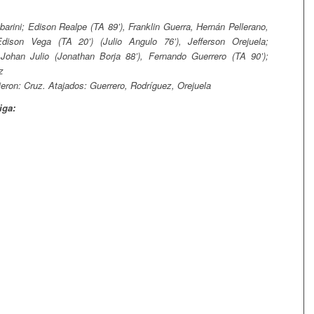
arini; Edison Realpe (TA 89’), Franklin Guerra, Hernán Pellerano,
Edison Vega (TA 20’) (Julio Angulo 76’), Jefferson Orejuela;
 Johan Julio (Jonathan Borja 88’), Fernando Guerrero (TA 90’);
z
ieron: Cruz. Atajados: Guerrero, Rodríguez, Orejuela
iga: