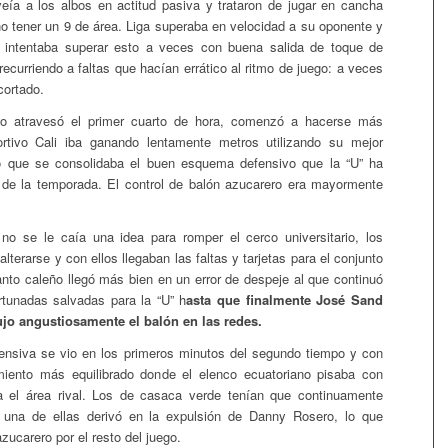
ía a los albos en actitud pasiva y trataron de jugar en cancha
 no tener un 9 de área. Liga superaba en velocidad a su oponente y
al intentaba superar esto a veces con buena salida de toque de
recurriendo a faltas que hacían errático al ritmo de juego: a veces
cortado.
do atravesó el primer cuarto de hora, comenzó a hacerse más
portivo Cali iba ganando lentamente metros utilizando su mejor
to que se consolidaba el buen esquema defensivo que la “U” ha
o de la temporada. El control de balón azucarero era mayormente
 no se le caía una idea para romper el cerco universitario, los
alterarse y con ellos llegaban las faltas y tarjetas para el conjunto
anto caleño llegó más bien en un error de despeje al que continuó
rtunadas salvadas para la “U” h
asta que finalmente José Sand
ujo angustiosamente el balón en las redes.
ensiva se vio en los primeros minutos del segundo tiempo y con
amiento más equilibrado donde el elenco ecuatoriano pisaba con
a el área rival. Los de casaca verde tenían que continuamente
s, una de ellas derivó en la expulsión de Danny Rosero, lo que
azucarero por el resto del juego.