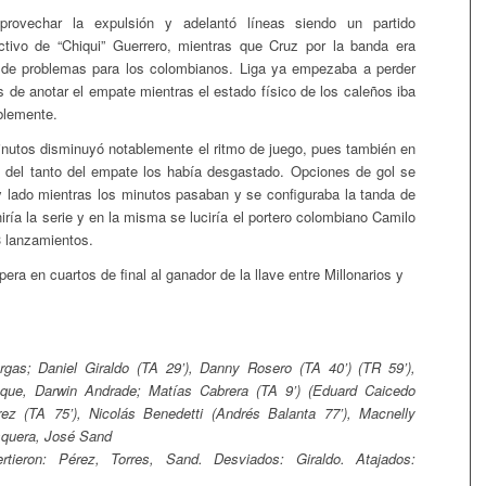
provechar la expulsión y adelantó líneas siendo un partido
ctivo de “Chiqui” Guerrero, mientras que Cruz por la banda era
e de problemas para los colombianos. Liga ya empezaba a perder
s de anotar el empate mientras el estado físico de los caleños iba
lemente.
inutos disminuyó notablemente el ritmo de juego, pues también en
 del tanto del empate los había desgastado. Opciones de gol se
y lado mientras los minutos pasaban y se configuraba la tanda de
iría la serie y en la misma se luciría el portero colombiano Camilo
3 lanzamientos.
pera en cuartos de final al ganador de la llave entre Millonarios y
gas; Daniel Giraldo (TA 29’), Danny Rosero (TA 40’) (TR 59’),
que, Darwin Andrade; Matías Cabrera (TA 9’) (Eduard Caicedo
rez (TA 75’), Nicolás Benedetti (Andrés Balanta 77’), Macnelly
squera, José Sand
tieron: Pérez, Torres, Sand. Desviados: Giraldo. Atajados: