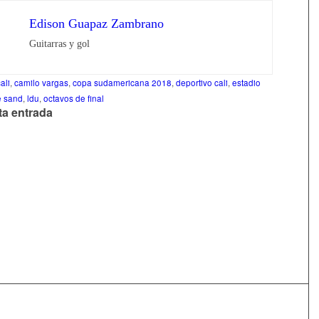
Edison Guapaz Zambrano
Guitarras y gol
ali
,
camilo vargas
,
copa sudamericana 2018
,
deportivo cali
,
estadio
e sand
,
ldu
,
octavos de final
ta entrada