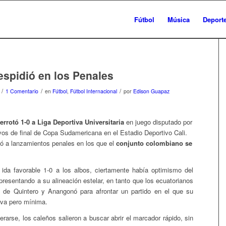
Fútbol
Música
Deport
espidió en los Penales
/
/
/
1 Comentario
en
Fútbol
,
Fútbol Internacional
por
Edison Guapaz
errotó 1-0 a Liga Deportiva Universitaria
en juego disputado por
avos de final de Copa Sudamericana en el Estadio Deportivo Cali.
igó a lanzamientos penales en los que el
conjunto colombiano se
 ida favorable 1-0 a los albos, ciertamente había optimismo del
presentando a su alineación estelar, en tanto que los ecuatorianos
s de Quintero y Anangonó para afrontar un partido en el que su
iva pero mínima.
rarse, los caleños salieron a buscar abrir el marcador rápido, sin