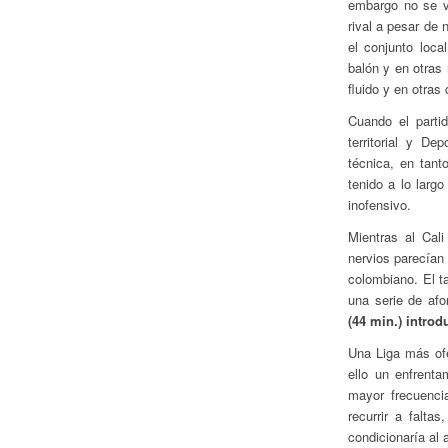
embargo no se ve
rival a pesar de
el conjunto loc
balón y en otras 
fluido y en otras 
Cuando el parti
territorial y De
técnica, en tan
tenido a lo larg
inofensivo.
Mientras al Cali
nervios parecían 
colombiano. El t
una serie de afo
(44 min.) introd
Una Liga más of
ello un enfrent
mayor frecuenci
recurrir a falta
condicionaría al 