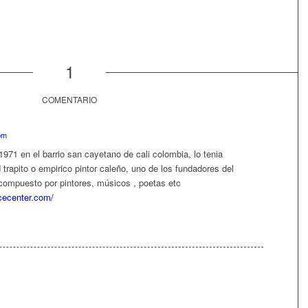
1
COMENTARIO
pm
971 en el barrio san cayetano de cali colombia, lo tenia
trapito o empirico pintor caleño, uno de los fundadores del
compuesto por pintores, músicos , poetas etc
cecenter.com/