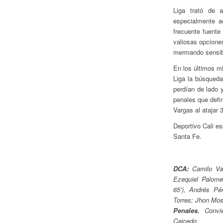
Liga trató de a
especialmente a
frecuente fuent
valiosas opcione
mermando sensib
En los últimos m
Liga la búsqueda
perdían de lado 
penales que defin
Vargas al atajar 
Deportivo Cali es
Santa Fe.
DCA:
Camilo Var
Ezequiel Palome
65’), Andrés Pé
Torres; Jhon Mo
Penales.
Convier
Caicedo