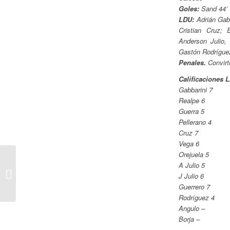
Goles:
Sand 44’
LDU:
Adrián Gabb
Cristian Cruz; 
Anderson Julio,
Gastón Rodrígue
Penales.
Convirt
Calificaciones L
Gabbarini 7
Realpe 6
Guerra 5
Pellerano 4
Cruz 7
Vega 6
Orejuela 5
A Julio 5
El Bombillo Mantiene la
J Julio 6
Punta
Guerrero 7
Rodríguez 4
Angulo –
Borja –