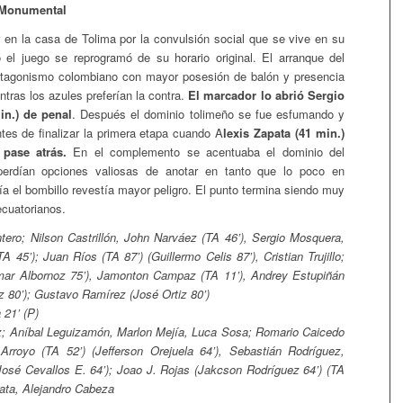
 Monumental
 en la casa de Tolima por la convulsión social que se vive en su
el juego se reprogramó de su horario original. El arranque del
rotagonismo colombiano con mayor posesión de balón y presencia
ntras los azules preferían la contra.
El marcador lo abrió Sergio
n.) de penal
. Después el dominio tolimeño se fue esfumando y
tes de finalizar la primera etapa cuando A
lexis Zapata (41 min.)
 pase atrás.
En el complemento se acentuaba el dominio del
perdían opciones valiosas de anotar en tanto que lo poco en
ía el bombillo revestía mayor peligro. El punto termina siendo muy
ecuatorianos.
ero; Nilson Castrillón, John Narváez (TA 46’), Sergio Mosquera,
A 45’); Juan Ríos (TA 87’) (Guillermo Celis 87’), Cristian Trujillo;
mar Albornoz 75’), Jamonton Campaz (TA 11’), Andrey Estupiñán
z 80’); Gustavo Ramírez (José Ortiz 80’)
21’ (P)
z; Aníbal Leguizamón, Marlon Mejía, Luca Sosa; Romario Caicedo
Arroyo (TA 52’) (Jefferson Orejuela 64’), Sebastián Rodríguez,
José Cevallos E. 64’); Joao J. Rojas (Jakcson Rodríguez 64’) (TA
pata, Alejandro Cabeza