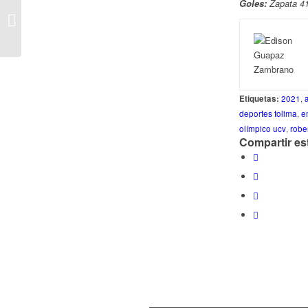
Goles:
Zapata 41
Libertadores 2021:
Ilusiones Que
Permanecen
Etiquetas:
2021
,
deportes tolima
,
e
olímpico ucv
,
robe
Compartir es