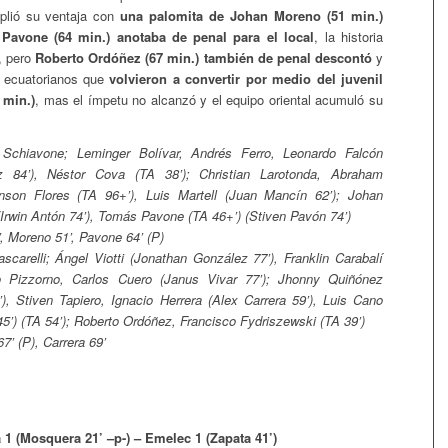
plió su ventaja con
una palomita de Johan Moreno (51 min.)
avone (64 min.) anotaba de penal para el local
, la historia
, pero
Roberto Ordóñez (67 min.) también de penal descontó
y
 ecuatorianos que
volvieron a convertir por medio del juvenil
 min.)
, mas el ímpetu no alcanzó y el equipo oriental acumuló su
Schiavone; Leminger Bolívar, Andrés Ferro, Leonardo Falcón
z 84’), Néstor Cova (TA 38’); Christian Larotonda, Abraham
inson Flores (TA 96+’), Luis Martell (Juan Mancín 62’); Johan
(Irwin Antón 74’), Tomás Pavone (TA 46+’) (Stiven Pavón 74’)
, Moreno 51’, Pavone 64’ (P)
carelli; Ángel Viotti (Jonathan González 77’), Franklin Carabalí
o Pizzorno, Carlos Cuero (Janus Vivar 77’); Jhonny Quiñónez
), Stiven Tapiero, Ignacio Herrera (Alex Carrera 59’), Luis Cano
45’) (TA 54’); Roberto Ordóñez, Francisco Fydriszewski (TA 39’)
’ (P), Carrera 69’
 1 (Mosquera 21’ –p-) – Emelec 1 (Zapata 41’)