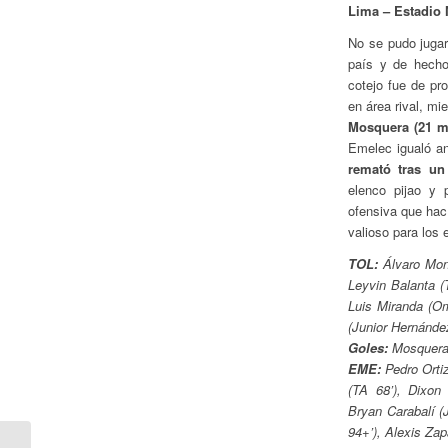
Lima – Estadio
No se pudo jugar
país y de hecho 
cotejo fue de p
en área rival, mie
Mosquera (21 mi
Emelec igualó an
remató tras un
elenco pijao y 
ofensiva que hac
valioso para los 
TOL:
Álvaro Mont
Leyvin Balanta (T
Luis Miranda (O
(Junior Hernánde
Goles:
Mosquera 
EME:
Pedro Orti
(TA 68’), Dixon 
Bryan Carabalí (
94+’), Alexis Za