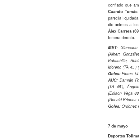
confiado que am
Cuando Tomás P
parecía liquidada
dio ánimos a los
Álex Carrera (69
tercera derrota.
MET:
Giancarlo 
(Albert Gonzále
Bahachille, Rob
Moreno (TA 45’) 
Goles:
Flores 14’
AUC:
Damián Fras
(TA 45’), Ángel
(Edison Vega 88’
(Ronald Briones 
Goles:
Ordóñez 67
7 de mayo
Deportes Tolima