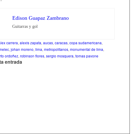
’
Edison Guapaz Zambrano
Guitarras y gol
alex carrera
,
alexis zapata
,
aucas
,
caracas
,
copa sudamericana
,
melec
,
johan moreno
,
lima
,
metropolitanos
,
monumental de lima
,
rto ordoñez
,
robinson flores
,
sergio mosquera
,
tomas pavone
ta entrada