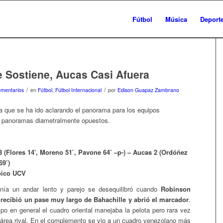
Fútbol
Música
Deport
 Sostiene, Aucas Casi Afuera
/
/
mentarios
en
Fútbol
,
Fútbol Internacional
por
Edison Guapaz Zambrano
 que se ha ido aclarando el panorama para los equipos
n panoramas diametralmente opuestos.
3 (Flores 14’, Moreno 51`, Pavone 64’ –p-) – Aucas 2 (Ordóñez
69’)
pico UCV
nía un andar lento y parejo se desequilibró cuando
Robinson
) recibió un pase muy largo de Bahachille y abrió el marcador
.
mpo en general el cuadro oriental manejaba la pelota pero rara vez
área rival. En el complemento se vio a un cuadro venezolano más