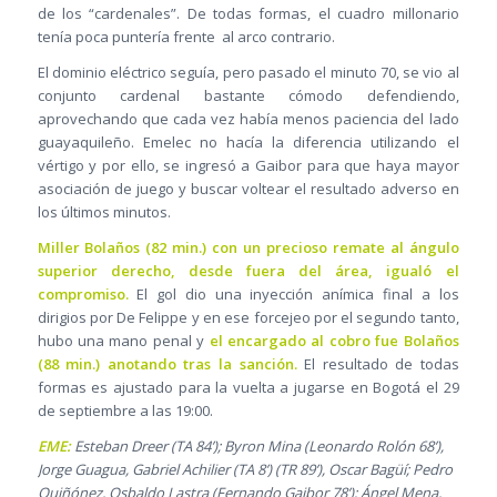
de los “cardenales”. De todas formas, el cuadro millonario
tenía poca puntería frente al arco contrario.
El dominio eléctrico seguía, pero pasado el minuto 70, se vio al
conjunto cardenal bastante cómodo defendiendo,
aprovechando que cada vez había menos paciencia del lado
guayaquileño. Emelec no hacía la diferencia utilizando el
vértigo y por ello, se ingresó a Gaibor para que haya mayor
asociación de juego y buscar voltear el resultado adverso en
los últimos minutos.
Miller Bolaños (82 min.) con un precioso remate al ángulo
superior derecho, desde fuera del área, igualó el
compromiso.
El gol dio una inyección anímica final a los
dirigios por De Felippe y en ese forcejeo por el segundo tanto,
hubo una mano penal y
el encargado al cobro fue Bolaños
(88 min.) anotando tras la sanción.
El resultado de todas
formas es ajustado para la vuelta a jugarse en Bogotá el 29
de septiembre a las 19:00.
EME:
Esteban Dreer (TA 84’); Byron Mina (Leonardo Rolón 68’),
Jorge Guagua, Gabriel Achilier (TA 8’) (TR 89’), Oscar Bagüí; Pedro
Quiñónez, Osbaldo Lastra (Fernando Gaibor 78’); Ángel Mena,