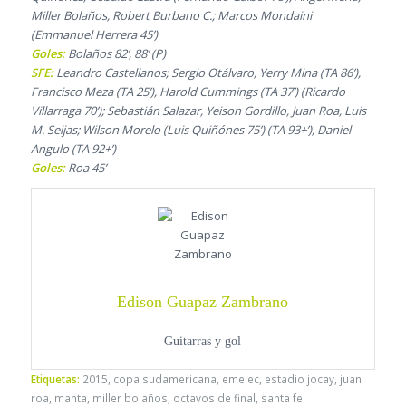
Miller Bolaños, Robert Burbano C.; Marcos Mondaini
(Emmanuel Herrera 45’)
Goles:
Bolaños 82’, 88’ (P)
SFE:
Leandro Castellanos; Sergio Otálvaro, Yerry Mina (TA 86’),
Francisco Meza (TA 25’), Harold Cummings (TA 37’) (Ricardo
Villarraga 70’); Sebastián Salazar, Yeison Gordillo, Juan Roa, Luis
M. Seijas; Wilson Morelo (Luis Quiñónes 75’) (TA 93+’), Daniel
Angulo (TA 92+’)
Goles:
Roa 45’
Edison Guapaz Zambrano
Guitarras y gol
Etiquetas:
2015
,
copa sudamericana
,
emelec
,
estadio jocay
,
juan
roa
,
manta
,
miller bolaños
,
octavos de final
,
santa fe