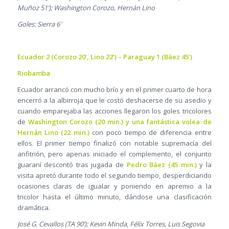
Muñoz 51’); Washington Corozo, Hernán Lino
Goles: Sierra 6′
Ecuador 2 (Corozo 20’, Lino 22’) – Paraguay 1 (Báez 45’)
Riobamba
Ecuador arrancó con mucho brío y en el primer cuarto de hora
encerró a la albirroja que le costó deshacerse de su asedio y
cuando emparejaba las acciones llegaron los goles tricolores
de
Washington Corozo (20 min.) y una fantástica volea de
Hernán Lino (22 min.)
con poco tiempo de diferencia entre
ellos. El primer tiempo finalizó con notable supremacía del
anfitrión, pero apenas iniciado el complemento, el conjunto
guaraní descontó tras jugada de
Pedro Báez (45 min.)
y la
visita apretó durante todo el segundo tiempo, desperdiciando
ocasiones claras de igualar y poniendo en apremio a la
tricolor hasta el último minuto, dándose una clasificación
dramática.
José G. Cevallos (TA 90’); Kevin Minda, Félix Torres, Luis Segovia