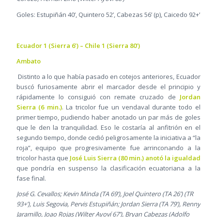
Goles: Estupiñán 40’, Quintero 52’, Cabezas 56’ (p), Caicedo 92+’
Ecuador 1 (Sierra 6’) – Chile 1 (Sierra 80’)
Ambato
Distinto a lo que había pasado en cotejos anteriores, Ecuador
buscó furiosamente abrir el marcador desde el principio y
rápidamente lo consiguió con remate cruzado de
Jordan
Sierra (6 min.)
. La tricolor fue un vendaval durante todo el
primer tiempo, pudiendo haber anotado un par más de goles
que le den la tranquilidad. Eso le costaría al anfitrión en el
segundo tiempo, donde cedió peligrosamente la iniciativa a “la
roja”, equipo que progresivamente fue arrinconando a la
tricolor hasta que
José Luis Sierra (80 min.) anotó la igualdad
que pondría en suspenso la clasificación ecuatoriana a la
fase final.
José G. Cevallos; Kevin Minda (TA 69’), Joel Quintero (TA 26’) (TR
93+’), Luis Segovia, Pervis Estupiñán; Jordan Sierra (TA 79’), Renny
Jaramillo, Joao Rojas (Wilter Ayoví 67’), Bryan Cabezas (Adolfo