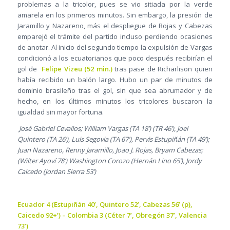
problemas a la tricolor, pues se vio sitiada por la verde
amarela en los primeros minutos. Sin embargo, la presión de
Jaramillo y Nazareno, más el despliegue de Rojas y Cabezas
emparejó el trámite del partido incluso perdiendo ocasiones
de anotar. Al inicio del segundo tiempo la expulsión de Vargas
condicionó a los ecuatorianos que poco después recibirían el
gol de
Felipe Vizeu (52 min.)
tras pase de Richarlison quien
había recibido un balón largo. Hubo un par de minutos de
dominio brasileño tras el gol, sin que sea abrumador y de
hecho, en los últimos minutos los tricolores buscaron la
igualdad sin mayor fortuna.
José Gabriel Cevallos; William Vargas (TA 18’) (TR 46’), Joel
Quintero (TA 26’), Luis Segovia (TA 67’), Pervis Estupiñán (TA 49’);
Juan Nazareno, Renny Jaramillo, Joao J. Rojas, Bryam Cabezas;
(Wilter Ayoví 78‘) Washington Corozo (Hernán Lino 65’), Jordy
Caicedo (Jordan Sierra 53’)
Ecuador 4 (Estupiñán 40’, Quintero 52’, Cabezas 56’ (p),
Caicedo 92+’) – Colombia 3 (Céter 7’, Obregón 37’, Valencia
73’)