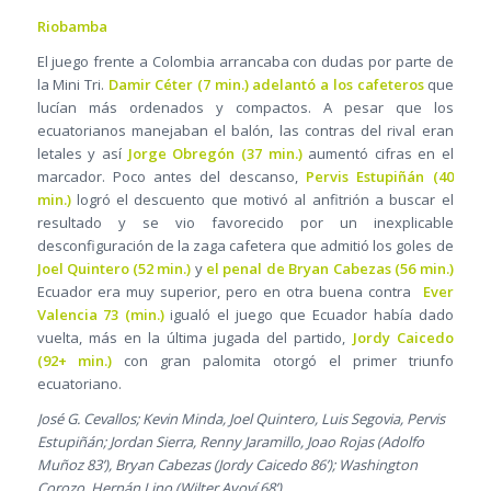
Riobamba
El juego frente a Colombia arrancaba con dudas por parte de
la Mini Tri.
Damir Céter (7 min.) adelantó a los cafeteros
que
lucían más ordenados y compactos. A pesar que los
ecuatorianos manejaban el balón, las contras del rival eran
letales y así
Jorge Obregón (37 min.)
aumentó cifras en el
marcador. Poco antes del descanso,
Pervis Estupiñán (40
min.)
logró el descuento que motivó al anfitrión a buscar el
resultado y se vio favorecido por un inexplicable
desconfiguración de la zaga cafetera que admitió los goles de
Joel Quintero (52 min.)
y
el penal de Bryan Cabezas (56 min.)
Ecuador era muy superior, pero en otra buena contra
Ever
Valencia 73 (min.)
igualó el juego que Ecuador había dado
vuelta, más en la última jugada del partido,
Jordy Caicedo
(92+ min.)
con gran palomita otorgó el primer triunfo
ecuatoriano.
José G. Cevallos; Kevin Minda, Joel Quintero, Luis Segovia, Pervis
Estupiñán; Jordan Sierra, Renny Jaramillo, Joao Rojas (Adolfo
Muñoz 83’), Bryan Cabezas (Jordy Caicedo 86’); Washington
Corozo, Hernán Lino (Wilter Ayoví 68’)