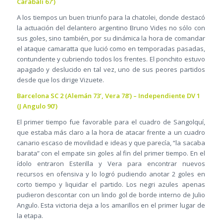
Carabalí 67’)
A los tiempos un buen triunfo para la chatolei, donde destacó
la actuación del delantero argentino Bruno Vides no sólo con
sus goles, sino también, por su dinámica la hora de comandar
el ataque camaratta que lució como en temporadas pasadas,
contundente y cubriendo todos los frentes. El ponchito estuvo
apagado y deslucido en tal vez, uno de sus peores partidos
desde que los dirige Vizuete.
Barcelona SC 2 (Alemán 73’, Vera 78’) – Independiente DV 1
(J Angulo 90’)
El primer tiempo fue favorable para el cuadro de Sangolquí,
que estaba más claro a la hora de atacar frente a un cuadro
canario escaso de movilidad e ideas y que parecía, “la sacaba
barata” con el empate sin goles al fin del primer tiempo. En el
ídolo entraron Esterilla y Vera para encontrar nuevos
recursos en ofensiva y lo logró pudiendo anotar 2 goles en
corto tiempo y liquidar el partido. Los negri azules apenas
pudieron descontar con un lindo gol de borde interno de Julio
Angulo. Esta victoria deja a los amarillos en el primer lugar de
la etapa.