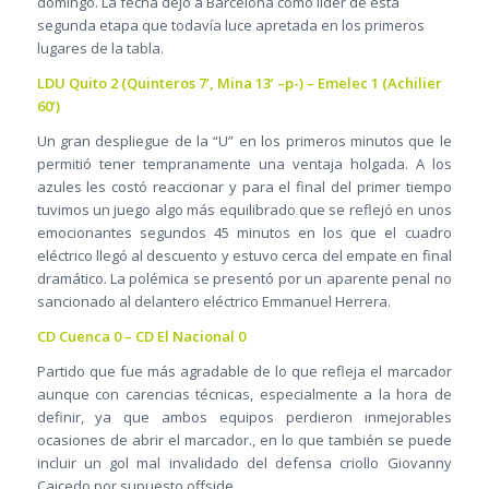
domingo. La fecha dejó a Barcelona como líder de esta
segunda etapa que todavía luce apretada en los primeros
lugares de la tabla.
LDU Quito 2 (Quinteros 7’, Mina 13’ –p-) – Emelec 1 (Achilier
60’)
Un gran despliegue de la “U” en los primeros minutos que le
permitió tener tempranamente una ventaja holgada. A los
azules les costó reaccionar y para el final del primer tiempo
tuvimos un juego algo más equilibrado que se reflejó en unos
emocionantes segundos 45 minutos en los que el cuadro
eléctrico llegó al descuento y estuvo cerca del empate en final
dramático. La polémica se presentó por un aparente penal no
sancionado al delantero eléctrico Emmanuel Herrera.
CD Cuenca 0 – CD El Nacional 0
Partido que fue más agradable de lo que refleja el marcador
aunque con carencias técnicas, especialmente a la hora de
definir, ya que ambos equipos perdieron inmejorables
ocasiones de abrir el marcador., en lo que también se puede
incluir un gol mal invalidado del defensa criollo Giovanny
Caicedo por supuesto offside.