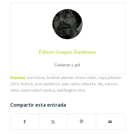
Edison Guapaz Zambrano
Guitarras y gol
Etiquetas:
barcelona
,
brahian aleman
,
bruno vides
,
copa pilsener
2015
,
fecha 4
,
jose quinteros
,
juan carlos villacrés
,
ldu
,
narciso
mina
,
universidad catolica
,
washington vera
Compartir esta entrada