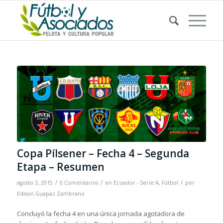
Copa Pílsener – Fecha 4 – Segunda
Etapa – Resumen
/
/
/
agosto 3, 2015
0 Comentarios
en
Ecuador - Serie A
,
Fútbol
por
Edison Guapaz Zambrano
Concluyó la fecha 4 en una única jornada agotadora de