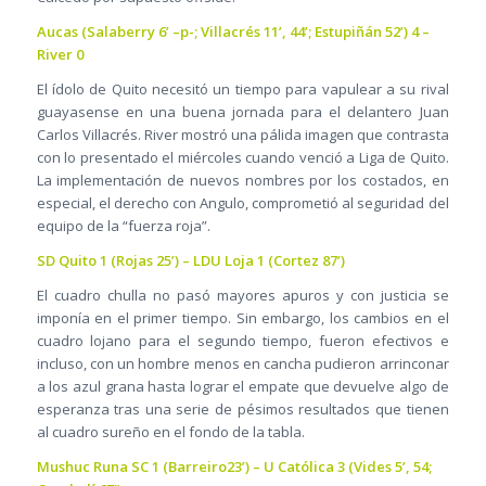
Aucas (Salaberry 6’ –p-; Villacrés 11’, 44’; Estupiñán 52’) 4 –
River 0
El ídolo de Quito necesitó un tiempo para vapulear a su rival
guayasense en una buena jornada para el delantero Juan
Carlos Villacrés. River mostró una pálida imagen que contrasta
con lo presentado el miércoles cuando venció a Liga de Quito.
La implementación de nuevos nombres por los costados, en
especial, el derecho con Angulo, comprometió al seguridad del
equipo de la “fuerza roja”.
SD Quito 1 (Rojas 25’) – LDU Loja 1 (Cortez 87’)
El cuadro chulla no pasó mayores apuros y con justicia se
imponía en el primer tiempo. Sin embargo, los cambios en el
cuadro lojano para el segundo tiempo, fueron efectivos e
incluso, con un hombre menos en cancha pudieron arrinconar
a los azul grana hasta lograr el empate que devuelve algo de
esperanza tras una serie de pésimos resultados que tienen
al cuadro sureño en el fondo de la tabla.
Mushuc Runa SC 1 (Barreiro23’) – U Católica 3 (Vides 5’, 54;