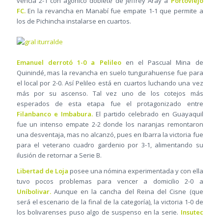
vencía 2-1 con agónico doblete de Jeffrey Aray a
Portoviejo
FC.
En la revancha en Manabí fue empate 1-1 que permite a
los de Pichincha instalarse en cuartos.
Emanuel derrotó 1-0 a Pelileo
en el Pascual Mina de
Quinindé, mas la revancha en suelo tungurahuense fue para
el local por 2-0. Así Pelileo está en cuartos luchando una vez
más por su ascenso. Tal vez uno de los cotejos más
esperados de esta etapa fue el protagonizado entre
Filanbanco e Imbabura.
El partido celebrado en Guayaquil
fue un intenso empate 2-2 donde los naranjas remontaron
una desventaja, mas no alcanzó, pues en Ibarra la victoria fue
para el veterano cuadro gardenio por 3-1, alimentando su
ilusión de retornar a Serie B.
Libertad de Loja
posee una nómina experimentada y con ella
tuvo pocos problemas para vencer a domicilio 2-0 a
Uníbolivar.
Aunque en la cancha del Reina del Cisne (que
será el escenario de la final de la categoría), la victoria 1-0 de
los bolivarenses puso algo de suspenso en la serie.
Insutec