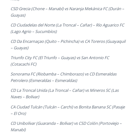
CSD Grecia (Chone – Manabí) vs Naranja Mekánica FC (Durán –
Guayas)
CD Ciudadelas del Norte (La Troncal – Cañar) – Río Aguarico FC
(Lago Agrio – Sucumbíos)
CD Da Encarnaçao (Quito – Pichincha) vs CA Toreros (Guayaquil
– Guayas)
Triunfo City FC (El Triunfo – Guayas) vs San Antonio FC
(Cotacachi FC)
Sonorama FC (Riobamba – Chimborazo) vs CD Esmeraldas
Petrolero (Esmeraldas – Esmeraldas)
CD La Troncal Unida (La Troncal – Cañar) vs Mineros SC (Las
Naves – Bolívar)
CA Ciudad Tulcán (Tulcán – Carchi) vs Bonita Banana SC (Pasaje
– El Oro)
CD Unibolívar (Guaranda – Bolívar) vs CSD Colón (Portoviejo –
Manabí)