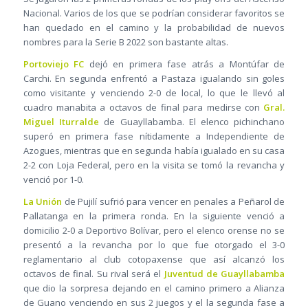
Nacional. Varios de los que se podrían considerar favoritos se
han quedado en el camino y la probabilidad de nuevos
nombres para la Serie B 2022 son bastante altas.
Portoviejo FC
dejó en primera fase atrás a Montúfar de
Carchi. En segunda enfrentó a Pastaza igualando sin goles
como visitante y venciendo 2-0 de local, lo que le llevó al
cuadro manabita a octavos de final para medirse con
Gral.
Miguel Iturralde
de Guayllabamba. El elenco pichinchano
superó en primera fase nítidamente a Independiente de
Azogues, mientras que en segunda había igualado en su casa
2-2 con Loja Federal, pero en la visita se tomó la revancha y
venció por 1-0.
La Unión
de Pujilí sufrió para vencer en penales a Peñarol de
Pallatanga en la primera ronda. En la siguiente venció a
domicilio 2-0 a Deportivo Bolívar, pero el elenco orense no se
presentó a la revancha por lo que fue otorgado el 3-0
reglamentario al club cotopaxense que así alcanzó los
octavos de final. Su rival será el
Juventud de Guayllabamba
que dio la sorpresa dejando en el camino primero a Alianza
de Guano venciendo en sus 2 juegos y el la segunda fase a