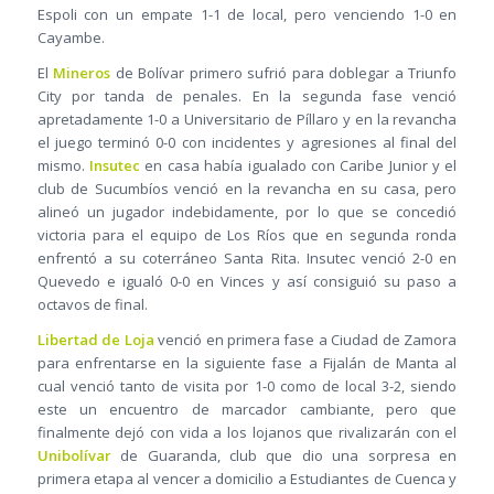
Espoli con un empate 1-1 de local, pero venciendo 1-0 en
Cayambe.
El
Mineros
de Bolívar primero sufrió para doblegar a Triunfo
City por tanda de penales. En la segunda fase venció
apretadamente 1-0 a Universitario de Píllaro y en la revancha
el juego terminó 0-0 con incidentes y agresiones al final del
mismo.
Insutec
en casa había igualado con Caribe Junior y el
club de Sucumbíos venció en la revancha en su casa, pero
alineó un jugador indebidamente, por lo que se concedió
victoria para el equipo de Los Ríos que en segunda ronda
enfrentó a su coterráneo Santa Rita. Insutec venció 2-0 en
Quevedo e igualó 0-0 en Vinces y así consiguió su paso a
octavos de final.
Libertad de Loja
venció en primera fase a Ciudad de Zamora
para enfrentarse en la siguiente fase a Fijalán de Manta al
cual venció tanto de visita por 1-0 como de local 3-2, siendo
este un encuentro de marcador cambiante, pero que
finalmente dejó con vida a los lojanos que rivalizarán con el
Unibolívar
de Guaranda, club que dio una sorpresa en
primera etapa al vencer a domicilio a Estudiantes de Cuenca y