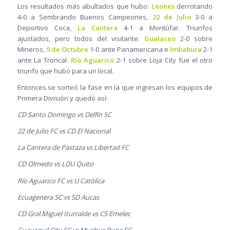
Los resultados más abultados que hubo:
Leones
derrotando
4-0 a Sembrando Buenos Campeones,
22 de Julio
3-0 a
Deportivo Coca,
La Cantera
4-1 a Montúfar. Triunfos
ajustados, pero todos del visitante:
Gualaceo
2-0 sobre
Mineros,
9 de Octubre
1-0 ante Panamericana e
Imbabura
2-1
ante La Troncal.
Río Aguarico
2-1 sobre Loja City fue el otro
triunfo que hubo para un local.
Entonces se sorteó la fase en la que ingresan los equipos de
Primera División y quedó así:
CD Santo Domingo vs Delfín SC
22 de Julio FC vs CD El Nacional
La Cantera de Pastaza vs Libertad FC
CD Olmedo vs LDU Quito
Río Aguarico FC vs U Católica
Ecuagenera SC vs SD Aucas
CD Gral.Miguel Iturralde vs CS Emelec
Guayaquil City FC vs Mushuc Runa SC