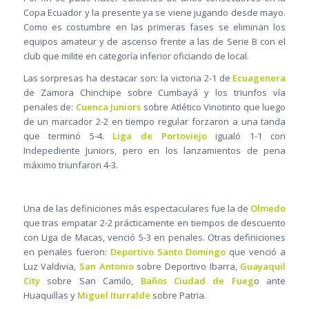
Copa Ecuador y la presente ya se viene jugando desde mayo.
Como es costumbre en las primeras fases se eliminan los
equipos amateur y de ascenso frente a las de Serie B con el
club que milite en categoría inferior oficiando de local.
Las sorpresas ha destacar son: la victoria 2-1 de
Ecuagenera
de Zamora Chinchipe sobre Cumbayá y los triunfos vía
penales de:
Cuenca Juniors
sobre Atlético Vinotinto que luego
de un marcador 2-2 en tiempo regular forzaron a una tanda
que terminó 5-4.
Liga de Portoviejo
igualó 1-1 con
Indepediente Juniors, pero en los lanzamientos de pena
máximo triunfaron 4-3.
Una de las definiciones más espectaculares fue la de
Olmedo
que tras empatar 2-2 prácticamente en tiempos de descuento
con Liga de Macas, venció 5-3 en penales. Otras definiciones
en penales fueron:
Deportivo Santo Domingo
que venció a
Luz Valdivia,
San Antonio
sobre Deportivo Ibarra,
Guayaquil
City
sobre San Camilo,
Baños Ciudad de Fueg
o ante
Huaquillas y
Miguel Iturralde
sobre Patria.