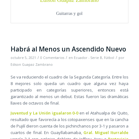
Edison Guapaz Zambrano
Guitarras y gol
Habrá al Menos un Ascendido Nuevo
/
/
/
octubre 5, 2021
0 Comentarios
en
Ecuador - Serie B
,
Fútbol
por
Edison Guapaz Zambrano
Se va reduciendo el cuadro de la Segunda Categoría. Entre los
8 mejores solo queda un cuadro que alguna vez haya
participado en categorías superiores, entonces está
garantizado al menos un debut. Estas fueron las dramáticas
llaves de octavos de final.
Juventud y La Unión igualaron 0-0
en el Atahualpa de Quito,
resultado que favorecía a los cotopaxenses que en la cancha
de Pujilí dieron cuenta de los pichinchanos por 3-1 y pasaron a
cuartos de final. En Guayllabamaba,
Gral. Miguel Iturralde