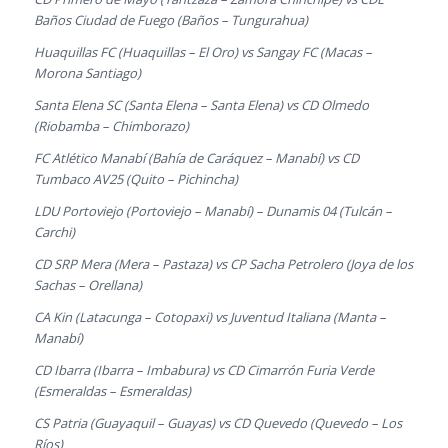
Baños Ciudad de Fuego (Baños – Tungurahua)
Huaquillas FC (Huaquillas – El Oro) vs Sangay FC (Macas –
Morona Santiago)
Santa Elena SC (Santa Elena – Santa Elena) vs CD Olmedo
(Riobamba – Chimborazo)
FC Atlético Manabí (Bahía de Caráquez – Manabí) vs CD
Tumbaco AV25 (Quito – Pichincha)
LDU Portoviejo (Portoviejo – Manabí) – Dunamis 04 (Tulcán –
Carchi)
CD SRP Mera (Mera – Pastaza) vs CP Sacha Petrolero (Joya de los
Sachas – Orellana)
CA Kin (Latacunga – Cotopaxi) vs Juventud Italiana (Manta –
Manabí)
CD Ibarra (Ibarra – Imbabura) vs CD Cimarrón Furia Verde
(Esmeraldas – Esmeraldas)
CS Patria (Guayaquil – Guayas) vs CD Quevedo (Quevedo – Los
Ríos)