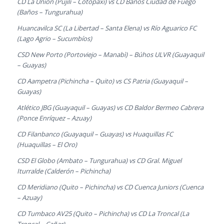
CD La Unión (Pujilí – Cotopaxi) vs CD Baños Ciudad de Fuego
(Baños – Tungurahua)
Huancavilca SC (La Libertad – Santa Elena) vs Río Aguarico FC
(Lago Agrio – Sucumbíos)
CSD New Porto (Portoviejo – Manabì) – Búhos ULVR (Guayaquil
– Guayas)
CD Aampetra (Pichincha – Quito) vs CS Patria (Guayaquil –
Guayas)
Atlético JBG (Guayaquil – Guayas) vs CD Baldor Bermeo Cabrera
(Ponce Enríquez – Azuay)
CD Filanbanco (Guayaquil – Guayas) vs Huaquillas FC
(Huaquillas – El Oro)
CSD El Globo (Ambato – Tungurahua) vs CD Gral. Miguel
Iturralde (Calderón – Pichincha)
CD Meridiano (Quito – Pichincha) vs CD Cuenca Juniors (Cuenca
– Azuay)
CD Tumbaco AV25 (Quito – Pichincha) vs CD La Troncal (La