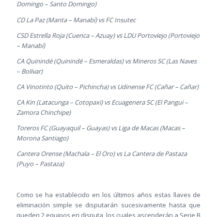
Domingo – Santo Domingo)
CD La Paz (Manta – Manabí) vs FC Insutec
CSD Estrella Roja (Cuenca – Azuay) vs LDU Portoviejo (Portoviejo
– Manabí)
CA Quinindé (Quinindé – Esmeraldas) vs Mineros SC (Las Naves
– Bolívar)
CA Vinotinto (Quito – Pichincha) vs Udinense FC (Cañar – Cañar)
CA Kin (Latacunga – Cotopaxi) vs Ecuagenera SC (El Pangui –
Zamora Chinchipe)
Toreros FC (Guayaquil – Guayas) vs Liga de Macas (Macas –
Morona Santiago)
Cantera Orense (Machala – El Oro) vs La Cantera de Pastaza
(Puyo – Pastaza)
Como se ha establecido en los últimos años estas llaves de
eliminación simple se disputarán sucesivamente hasta que
queden 2 equipos en disputa, los cuales ascenderán a Serie B