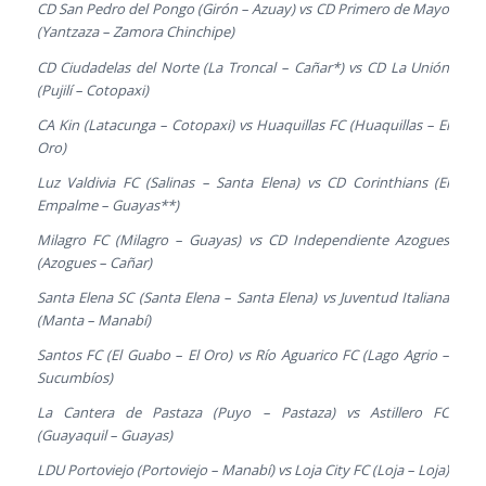
CD San Pedro del Pongo (Girón – Azuay) vs CD Primero de Mayo
(Yantzaza – Zamora Chinchipe)
CD Ciudadelas del Norte (La Troncal – Cañar*) vs CD La Unión
(Pujilí – Cotopaxi)
CA Kin (Latacunga – Cotopaxi) vs Huaquillas FC (Huaquillas – El
Oro)
Luz Valdivia FC (Salinas – Santa Elena) vs CD Corinthians (El
Empalme – Guayas**)
Milagro FC (Milagro – Guayas) vs CD Independiente Azogues
(Azogues – Cañar)
Santa Elena SC (Santa Elena – Santa Elena) vs Juventud Italiana
(Manta – Manabí)
Santos FC (El Guabo – El Oro) vs Río Aguarico FC (Lago Agrio –
Sucumbíos)
La Cantera de Pastaza (Puyo – Pastaza) vs Astillero FC
(Guayaquil – Guayas)
LDU Portoviejo (Portoviejo – Manabí) vs Loja City FC (Loja – Loja)