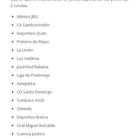
2 rondas:
Atlético JBG
CA Samborondón
Deportivo Quito
Primero de Mayo
La Unión
Luz Valdivia
Juventud Italiana
Liga de Portoviejo
Aampetra
CD Santo Domingo
Tumbaco AV25
Olmedo
Deportivo Ibarra
Gral Miguel Iturralde
Cuenca Juniors