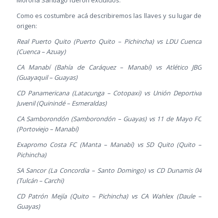
Morona Santiago fueron excluidos.
Como es costumbre acá describiremos las llaves y su lugar de
origen:
Real Puerto Quito (Puerto Quito – Pichincha) vs LDU Cuenca
(Cuenca – Azuay)
CA Manabí (Bahía de Caráquez – Manabí) vs Atlético JBG
(Guayaquil – Guayas)
CD Panamericana (Latacunga – Cotopaxi) vs Unión Deportiva
Juvenil (Quinindé – Esmeraldas)
CA Samborondón (Samborondón – Guayas) vs 11 de Mayo FC
(Portoviejo – Manabí)
Exapromo Costa FC (Manta – Manabí) vs SD Quito (Quito –
Pichincha)
SA Sancor (La Concordia – Santo Domingo) vs CD Dunamis 04
(Tulcán – Carchi)
CD Patrón Mejía (Quito – Pichincha) vs CA Wahlex (Daule –
Guayas)