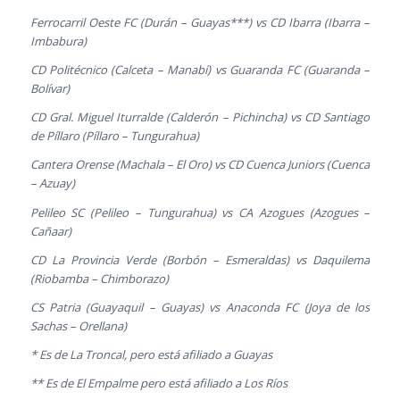
Ferrocarril Oeste FC (Durán – Guayas***) vs CD Ibarra (Ibarra –
Imbabura)
CD Politécnico (Calceta – Manabí) vs Guaranda FC (Guaranda –
Bolívar)
CD Gral. Miguel Iturralde (Calderón – Pichincha) vs CD Santiago
de Píllaro (Píllaro – Tungurahua)
Cantera Orense (Machala – El Oro) vs CD Cuenca Juniors (Cuenca
– Azuay)
Pelileo SC (Pelileo – Tungurahua) vs CA Azogues (Azogues –
Cañaar)
CD La Provincia Verde (Borbón – Esmeraldas) vs Daquilema
(Riobamba – Chimborazo)
CS Patria (Guayaquil – Guayas) vs Anaconda FC (Joya de los
Sachas – Orellana)
* Es de La Troncal, pero está afiliado a Guayas
** Es de El Empalme pero está afiliado a Los Ríos