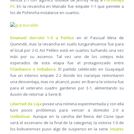
vencía 2-1 con agónico doblete de Jeffrey Aray a
Portoviejo
FC.
En la revancha en Manabí fue empate 1-1 que permite a
los de Pichincha instalarse en cuartos.
Emanuel derrotó 1-0 a Pelileo
en el Pascual Mina de
Quinindé, mas la revancha en suelo tungurahuense fue para
el local por 2-0. Así Pelileo está en cuartos luchando una vez
más por su ascenso. Tal vez uno de los cotejos más
esperados de esta etapa fue el protagonizado entre
Filanbanco e Imbabura.
El partido celebrado en Guayaquil
fue un intenso empate 2-2 donde los naranjas remontaron
una desventaja, mas no alcanzó, pues en Ibarra la victoria fue
para el veterano cuadro gardenio por 3-1, alimentando su
ilusión de retornar a Serie B.
Libertad de Loja
posee una nómina experimentada y con ella
tuvo pocos problemas para vencer a domicilio 2-0 a
Uníbolivar.
Aunque en la cancha del Reina del Cisne (que
será el escenario de la final de la categoría), la victoria 1-0 de
los bolivarenses puso algo de suspenso en la serie.
Insutec