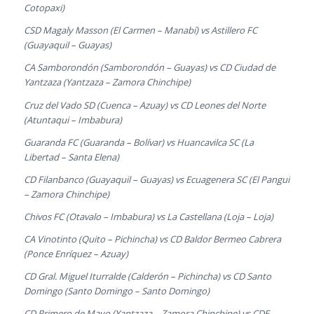
Cotopaxi)
CSD Magaly Masson (El Carmen – Manabí) vs Astillero FC
(Guayaquil – Guayas)
CA Samborondón (Samborondón – Guayas) vs CD Ciudad de
Yantzaza (Yantzaza – Zamora Chinchipe)
Cruz del Vado SD (Cuenca – Azuay) vs CD Leones del Norte
(Atuntaqui – Imbabura)
Guaranda FC (Guaranda – Bolívar) vs Huancavilca SC (La
Libertad – Santa Elena)
CD Filanbanco (Guayaquil – Guayas) vs Ecuagenera SC (El Pangui
– Zamora Chinchipe)
Chivos FC (Otavalo – Imbabura) vs La Castellana (Loja – Loja)
CA Vinotinto (Quito – Pichincha) vs CD Baldor Bermeo Cabrera
(Ponce Enríquez – Azuay)
CD Gral. Miguel Iturralde (Calderón – Pichincha) vs CD Santo
Domingo (Santo Domingo – Santo Domingo)
CD Primero de Mayo (Yantzaza – Zamora Chinchipe) vs CDE