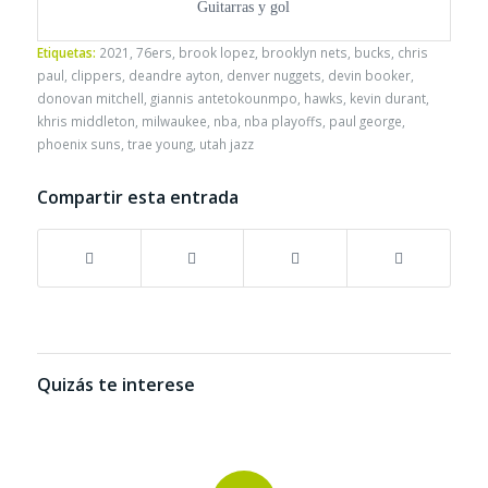
Guitarras y gol
Etiquetas:
2021
,
76ers
,
brook lopez
,
brooklyn nets
,
bucks
,
chris
paul
,
clippers
,
deandre ayton
,
denver nuggets
,
devin booker
,
donovan mitchell
,
giannis antetokounmpo
,
hawks
,
kevin durant
,
khris middleton
,
milwaukee
,
nba
,
nba playoffs
,
paul george
,
phoenix suns
,
trae young
,
utah jazz
Compartir esta entrada
Quizás te interese