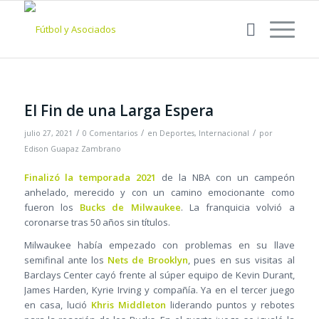
El Fin de una Larga Espera
/
/
/
julio 27, 2021
0 Comentarios
en
Deportes
,
Internacional
por
Edison Guapaz Zambrano
Finalizó la temporada 2021
de la NBA con un campeón
anhelado, merecido y con un camino emocionante como
fueron los
Bucks de Milwaukee
. La franquicia volvió a
coronarse tras 50 años sin títulos.
Milwaukee había empezado con problemas en su llave
semifinal ante los
Nets de Brooklyn
, pues en sus visitas al
Barclays Center cayó frente al súper equipo de Kevin Durant,
James Harden, Kyrie Irving y compañía. Ya en el tercer juego
en casa, lució
Khris Middleton
liderando puntos y rebotes