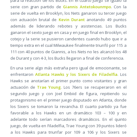
para la reacción de los Bucks. En el cuarto juego se igualó la
serie con gran partido de
Giannis Antetokounmpo
. Con la
serie de vuelta en Brooklyn, los Nets ganaron su tercer juego
con actuación brutal de
Kevin Durant
anotando 49 puntos
además de liderando rebotes y asistencias. Los Bucks
ganaron el sexto juego en casa y en juego final en Brooklyn, el
cotejo y la serie se pusieron candentes cuando hubo que ir a
tiempo extra en el cual Milwaukee finalmente triunfó por 115 a
111 con 40 puntos de Giannis, a los Nets no les alcanzó los 48
de Durant y con 4-3, los Bucks llegaron a final de conferencia.
En una serie algo más extraña pero igual de emocionante, se
enfrentaron
Atlanta Hawks y los Sixers de Filadelfia
. Los
Hawks se anotarían el primer punto como visitantes y gran
actuación de
Trae Young
. Los 76ers se recuperaron en el
segundo juego y con Joel Embiid de figura, repitiendo su
protagonismo en el primer juego disputado en Atlanta, donde
los Sixers se tomaron la revancha. El cuarto partido ya fue
favorable a los Hawks en un dramático 103 – 100 y en
adelante todo serían marcadores dramáticos. En el quinto
juego, de vuelta en Filadelfia, Trae Young con 39 puntos lideró
a los Hawks para triunfar por 109 a 106 y los Sixers se