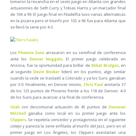
tomaron la revancha en el sexto juego en Atlanta con grandes
actuaciones de Seth Curry y Tobias Harris y un marcador final
de 104 a 99. El juego final en Filadelfia tuvo varias alternativas
en la pizarra pero el triunfo por 103 a 96 fue para Atlanta que
se llevó la serie por 4-3.
Los
Phoenix Suns
arrasaron en su semifinal de conferencia
ante los
Denver Nuggets
. El primer juego celebrado en
Arizona, fue la oportunidad para brillar de
Mikal Bridges
, en
al segundo
Devin Booker
lideró en los puntos, algo similar
cuando la sede se trasladó a Colorado y ya los Suns ganaban
por 3-0. Finalmente, en Denver mismo,
Chris Paul
anotaría 37
de los 125 puntos de Phoenix frente a los 118 de Denver. 4-0
de los Suns para avanzar a la final de conferencia.
Utah
con descomunal actuación de 45 puntos de
Donovan
Mitchell
ganaba como local en su primer juego ante los
Clippers
. Se repetiría vencedor y protagonista en el siguiente
cotejo y parecía la serie enfilada al triunfo del Jazz, pero en el
primer juego en Los Ángeles, los Clippers asestarían una