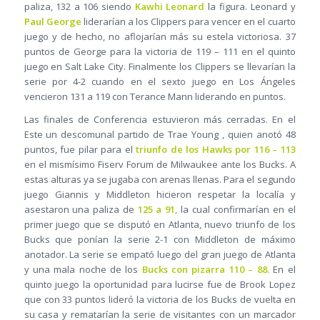
paliza, 132 a 106 siendo
Kawhi Leonard
la figura. Leonard y
Paul George
liderarían a los Clippers para vencer en el cuarto
juego y de hecho, no aflojarían más su estela victoriosa. 37
puntos de George para la victoria de 119 – 111 en el quinto
juego en Salt Lake City. Finalmente los Clippers se llevarían la
serie por 4-2 cuando en el sexto juego en Los Ángeles
vencieron 131 a 119 con Terance Mann liderando en puntos.
Las finales de Conferencia estuvieron más cerradas. En el
Este un descomunal partido de Trae Young , quien anotó 48
puntos, fue pilar para el
triunfo de los Hawks por 116 – 113
en el mismísimo Fiserv Forum de Milwaukee ante los Bucks. A
estas alturas ya se jugaba con arenas llenas. Para el segundo
juego Giannis y Middleton hicieron respetar la localía y
asestaron una paliza de
125 a 91,
la cual confirmarían en el
primer juego que se disputó en Atlanta, nuevo triunfo de los
Bucks que ponían la serie 2-1 con Middleton de máximo
anotador. La serie se empató luego del gran juego de Atlanta
y una mala noche de los
Bucks con pizarra 110 – 88.
En el
quinto juego la oportunidad para lucirse fue de Brook Lopez
que con 33 puntos lideró la victoria de los Bucks de vuelta en
su casa y rematarían la serie de visitantes con un marcador