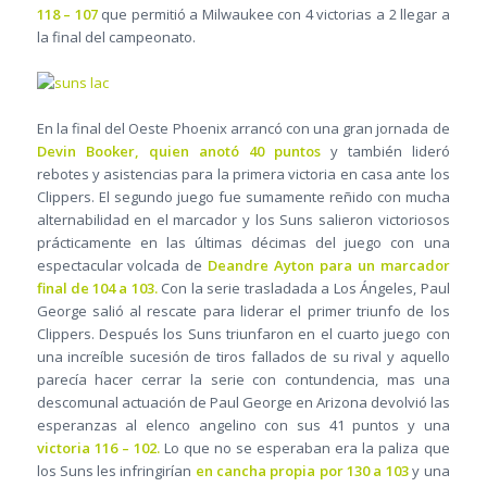
118 – 107
que permitió a Milwaukee con 4 victorias a 2 llegar a
la final del campeonato.
En la final del Oeste Phoenix arrancó con una gran jornada de
Devin Booker, quien anotó 40 puntos
y también lideró
rebotes y asistencias para la primera victoria en casa ante los
Clippers. El segundo juego fue sumamente reñido con mucha
alternabilidad en el marcador y los Suns salieron victoriosos
prácticamente en las últimas décimas del juego con una
espectacular volcada de
Deandre Ayton
para un marcador
final de 104 a 103.
Con la serie trasladada a Los Ángeles, Paul
George salió al rescate para liderar el primer triunfo de los
Clippers. Después los Suns triunfaron en el cuarto juego con
una increíble sucesión de tiros fallados de su rival y aquello
parecía hacer cerrar la serie con contundencia, mas una
descomunal actuación de Paul George en Arizona devolvió las
esperanzas al elenco angelino con sus 41 puntos y una
victoria 116 – 102.
Lo que no se esperaban era la paliza que
los Suns les infringirían
en cancha propia por 130 a 103
y una