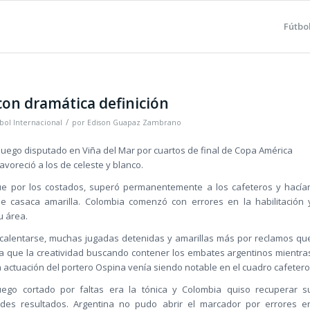
Fútbo
con dramática definición
/
bol Internacional
por
Edison Guapaz Zambrano
juego disputado en Viña del Mar por cuartos de final de Copa América
voreció a los de celeste y blanco.
 que por los costados, superó permanentemente a los cafeteros y hacía
 de casaca amarilla. Colombia comenzó con errores en la habilitación 
u área.
 calentarse, muchas jugadas detenidas y amarillas más por reclamos qu
za que la creatividad buscando contener los embates argentinos mientra
a actuación del portero Ospina venía siendo notable en el cuadro cafetero
juego cortado por faltas era la tónica y Colombia quiso recuperar s
ndes resultados. Argentina no pudo abrir el marcador por errores e