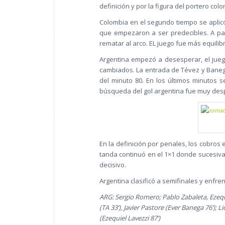
definición y por la figura del portero col
Colombia en el segundo tiempo se aplicó
que empezaron a ser predecibles. A pa
rematar al arco. EL juego fue más equilib
Argentina empezó a desesperar, el juego
cambiados. La entrada de Tévez y Banega
del minuto 80. En los últimos minutos s
búsqueda del gol argentina fue muy despr
En la definición por penales, los cobros 
tanda continuó en el 1×1 donde sucesivas
decisivo.
Argentina clasificó a semifinales y enfre
ARG: Sergio Romero; Pablo Zabaleta, Ezequ
(TA 33’), Javier Pastore (Ever Banega 76’); L
(Ezequiel Lavezzi 87’)