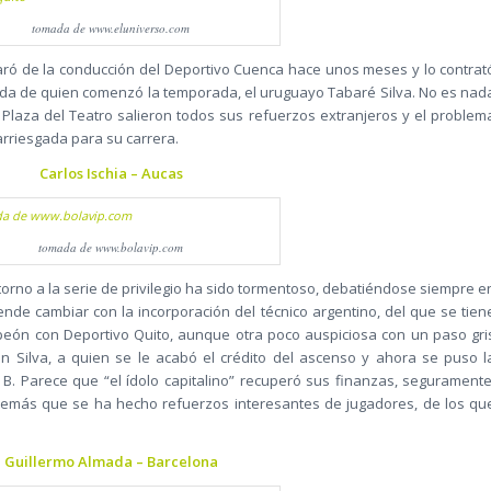
tomada de www.eluniverso.com
aró de la conducción del Deportivo Cuenca hace unos meses y lo contrat
alida de quien comenzó la temporada, el uruguayo Tabaré Silva. No es nad
a Plaza del Teatro salieron todos sus refuerzos extranjeros y el problem
rriesgada para su carrera.
Carlos Ischia – Aucas
tomada de www.bolavip.com
etorno a la serie de privilegio ha sido tormentoso, debatiéndose siempre e
nde cambiar con la incorporación del técnico argentino, del que se tien
eón con Deportivo Quito, aunque otra poco auspiciosa con un paso gri
 Silva, a quien se le acabó el crédito del ascenso y ahora se puso l
 B. Parece que “el ídolo capitalino” recuperó sus finanzas, seguramente
además que se ha hecho refuerzos interesantes de jugadores, de los qu
Guillermo Almada – Barcelona