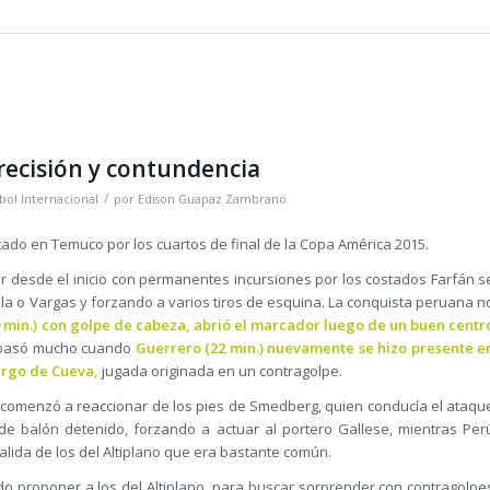
recisión y contundencia
/
bol Internacional
por
Edison Guapaz Zambrano
ado en Temuco por los cuartos de final de la Copa América 2015.
vor desde el inicio con permanentes incursiones por los costados Farfán s
la o Vargas y forzando a varios tiros de esquina. La conquista peruana n
 min.) con golpe de cabeza, abrió el marcador luego de un buen centr
o pasó mucho cuando
Guerrero (22 min.) nuevamente se hizo presente e
argo de Cueva,
jugada originada en un contragolpe.
ia comenzó a reaccionar de los pies de Smedberg, quien conducía el ataqu
e balón detenido, forzando a actuar al portero Gallese, mientras Per
alida de los del Altiplano que era bastante común.
ndo proponer a los del Altiplano, para buscar sorprender con contragolpe