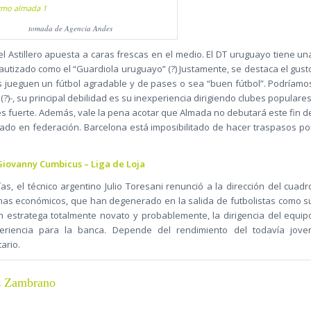
tomada de Agencia Andes
del Astillero apuesta a caras frescas en el medio. El DT uruguayo tiene un
utizado como el “Guardiola uruguayo” (?) Justamente, se destaca el gust
s jueguen un fútbol agradable y de pases o sea “buen fútbol”. Podríamo
?)-, su principal debilidad es su inexperiencia dirigiendo clubes populares
s fuerte. Además, vale la pena acotar que Almada no debutará este fin d
ado en federación. Barcelona está imposibilitado de hacer traspasos po
Giovanny Cumbicus – Liga de Loja
ías, el técnico argentino Julio Toresani renunció a la dirección del cuadr
emas económicos, que han degenerado en la salida de futbolistas como s
n estratega totalmente novato y probablemente, la dirigencia del equip
riencia para la banca. Depende del rendimiento del todavía jove
ario.
z Zambrano