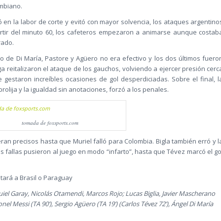
ombiano.
 en la labor de corte y evitó con mayor solvencia, los ataques argentino
rtir del minuto 60, los cafeteros empezaron a animarse aunque costab
rado.
 de Di María, Pastore y Agüero no era efectivo y los dos últimos fuero
 reitalizaron el ataque de los gauchos, volviendo a ejercer presión cerc
e gestaron increíbles ocasiones de gol desperdiciadas. Sobre el final, l
olija y la igualdad sin anotaciones, forzó a los penales.
tomada de foxsports.com
eran precisos hasta que Muriel falló para Colombia. Bigla también erró y l
 fallas pusieron al juego en modo “infarto”, hasta que Tévez marcó el go
ntará a Brasil o Paraguay
iel Garay, Nicolás Otamendi, Marcos Rojo; Lucas Biglia, Javier Mascherano
ionel Messi (TA 90’), Sergio Agüero (TA 19’) (Carlos Tévez 72’), Ángel Di María