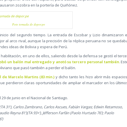
causaron zozobra en la portería de Quiñónez.
Foto tomada de depor.pe
inicio del segundo tiempo. La entrada de Escobar y Lizio dinamizaron e
r al arco rival, aunque la precisión de la réplica peruana no se quedab
andes ideas de Bolivia y espera de Perú.
 habilitación, en uno de ellos, saliendo desde la defensa se gestó el terce
robó un balón mal entregado y anotó su tercero personal también.
Est
oliviano que pasó también a perder el balón.
l de Marcelo Martins (83 min.)
y dicho tanto les hizo abrir más espacios
 que perdieron claras oportunidades de ampliar el marcador en los último
l 29 de junio en el Nacional de Santiago.
a (TA 31’), Carlos Zambrano, Carlos Ascues, Fabián Vargas; Edwin Retamoso,
audio Reyna 81’)(TA 93+’), Jéfferson Farfán (Paolo Hurtado 76’); Paolo
’)