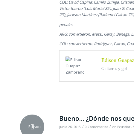
COL: David Ospina; Camilo Zúñiga, Cristian 
Víctor Ibarbo (Luis Muriel 85’), Juan G. Cu
23’), Jackson Martínez (Radamel Falcao 73’) 
penales
ARG: convirtieron: Messi, Garay, Banega, La
COL: conviertieron: Rodríguez, Falcao, Cua
Edison Guapa
Guitarras y gol
Bueno… ¿Dónde nos qu
/
/
junio 26, 2015
0 Comentarios
en
Ecuador - 