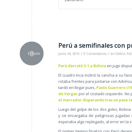
Perú a semifinales con p
/
/
junio 26, 2015
0 Comentarios
en
Fútbol
,
Fút
Perú derrotó 3-1 a Bolivia
en jugo disput
El cuadro Inca inclinó la cancha a su fa
rotaba frentes para juntarse con Advíncu
tardó en llegar pues,
Paolo Guerrero (19
de Vargas
por el costado izquierdo. N
el marcador disparando tras un pase l
Luego del golpe de los dos goles, Boliv
y se encargaba de peligrosas jugadas d
esperaba algo replegado, al error en la s
El primer tiempo finalizó con Perú deja