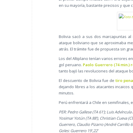
en su mayoría, bastante precisos y que 
Bolivia sacó a sus dos marcapuntas al 
ataque boliviano que se aproximaba mejo
atrás. El trámite fue de propuesta sin gr
Los del Altiplano tenían varios errores en
gol peruano.
Paolo Guerrero (74 min.) 
tanto bajó las revoluciones del ataque b
El descuento de Bolivia fue de
tiro pena
dejando libres a los atacantes incaicos
minutos.
Perú enfrentará a Chile en semifinales, e
PER: Pedro Gallese (TA 61’); Luis Advíncul
Yosimar Yotún (TA 88’), Christian Cueva (Cl
Guerrero, Claudio Pizarro (André Carrillo 66
Goles: Guerrero 19′,22’