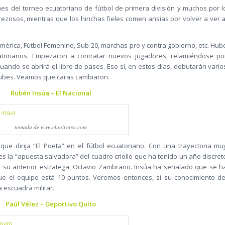
es del torneo ecuatoriano de fútbol de primera división y muchos por l
zosos, mientras que los hinchas fieles comen ansias por volver a ver a
mérica, Fútbol Femenino, Sub-20, marchas pro y contra gobierno, etc. Hub
torianos. Empezaron a contratar nuevos jugadores, relamiéndose po
cuando se abrirá el libro de pases. Eso sí, en estos días, debutarán vario
clubes. Veamos que caras cambiaron.
Rubén Insúa – El Nacional
tomada de www.eluniverso.com
que dirija “El Poeta” en el fútbol ecuatoriano. Con una trayectoria mu
es la “apuesta salvadora” del cuadro criollo que ha tenido un año discret
de su anterior estratega, Octavio Zambrano. Insúa ha señalado que se h
ue el equipo está 10 puntos. Veremos entonces, si su conocimiento de
a escuadra militar.
Paúl Vélez – Deportivo Quito