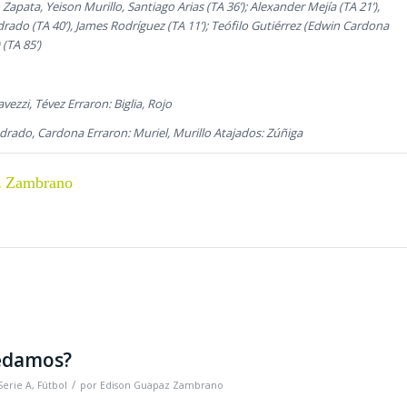
Zapata, Yeison Murillo, Santiago Arias (TA 36’); Alexander Mejía (TA 21’),
adrado (TA 40’), James Rodríguez (TA 11’); Teófilo Gutiérrez (Edwin Cardona
(TA 85’)
vezzi, Tévez Erraron: Biglia, Rojo
drado, Cardona Erraron: Muriel, Murillo Atajados: Zúñiga
z Zambrano
edamos?
/
Serie A
,
Fútbol
por
Edison Guapaz Zambrano