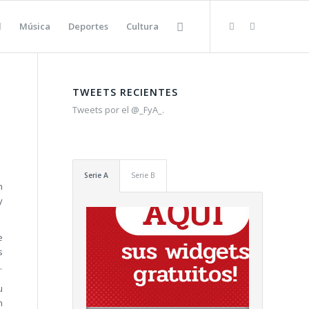
l
Música
Deportes
Cultura
TWEETS RECIENTES
Tweets por el @_FyA_.
Serie A
Serie B
n
y
e
s
.
u
n