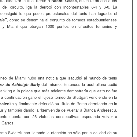
ta alcanzar la final frente a
Naomi Osaka,
quien retornaba a los
 del circuito. Iga la derrotó con incontestables 6-4 y 6-0. La
consiguió lo que pocos profesionales del tenis han logrado: el
ble”
, como se denomina al conjunto de torneos estadounidenses
s y Miami que otorgan 1000 puntos en circuitos femenino y
rneo de Miami hubo una noticia que sacudió al mundo de tenis
iro de
Ashleigh Barty
del mismo. Entonces la australiana cedió
l ranking a la polaca que más adelante demostraría que esto no fue
 a continuación ganó el lujoso torneo de Stuttgart venciendo en la
balenk
a y finalmente defendió su título de Roma derrotando en la
ur
y también dando la “bienvenida de vuelta” a Bianca Andreescu.
nto cuenta con 28 victorias consecutivas esperando volver a
 Garros.
mo Swiatek han llamado la atención no sólo por la calidad de su