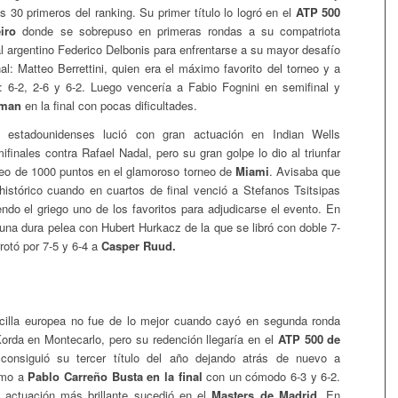
 30 primeros del ranking. Su primer título lo logró en el
ATP 500
iro
donde se sobrepuso en primeras rondas a su compatriota
 argentino Federico Delbonis para enfrentarse a su mayor desafío
al: Matteo Berrettini, quien era el máximo favorito del torneo y a
: 6-2, 2-6 y 6-2. Luego vencería a Fabio Fognini en semifinal y
zman
en la final con pocas dificultades.
 estadounidenses lució con gran actuación en Indian Wells
finales contra Rafael Nadal, pero su gran golpe lo dio al triunfar
neo de 1000 puntos en el glamoroso torneo de
Miami
. Avisaba que
histórico cuando en cuartos de final venció a Stefanos Tsitsipas
endo el griego uno de los favoritos para adjudicarse el evento. En
 una dura pelea con Hubert Hurkacz de la que se libró con doble 7-
rrotó por 7-5 y 6-4 a
Casper Ruud.
arcilla europea no fue de lo mejor cuando cayó en segunda ronda
orda en Montecarlo, pero su redención llegaría en el
ATP 500 de
 consiguió su tercer título del año dejando atrás de nuevo a
como a
Pablo Carreño Busta en la final
con un cómodo 6-3 y 6-2.
 actuación más brillante sucedió en el
Masters de Madrid.
En