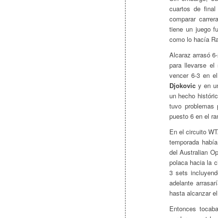
cuartos de fina
comparar carrer
tiene un juego f
como lo hacía Raf
Alcaraz arrasó 6-
para llevarse el
vencer 6-3 en el
Djokovic
y en un
un hecho históri
tuvo problemas 
puesto 6 en el r
En el circuito W
temporada había 
del Australian O
polaca hacia la
3 sets incluyend
adelante arrasa
hasta alcanzar el
Entonces tocaba