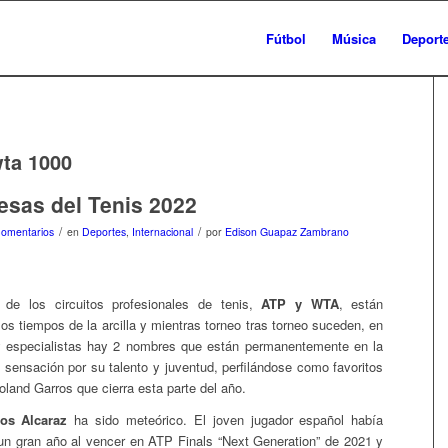
Fútbol
Música
Deport
ta 1000
sas del Tenis 2022
/
/
Comentarios
en
Deportes
,
Internacional
por
Edison Guapaz Zambrano
de los circuitos profesionales de tenis,
ATP y WTA
, están
os tiempos de la arcilla y mientras torneo tras torneo suceden, en
 y especialistas hay 2 nombres que están permanentemente en la
sensación por su talento y juventud, perfilándose como favoritos
oland Garros que cierra esta parte del año.
los Alcaraz
ha sido meteórico. El joven jugador español había
n gran año al vencer en ATP Finals “Next Generation” de 2021 y