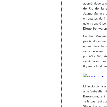
acercándose a los
de Río de Jane
Jaume Munar y al
en cuartos de fin
quien venció por
Diego Schwart
En los Masters
perdiendo en semi
en su primer tor
sería un evento 
por 7-5 y 6-3, si
semifinales tuvo
6 y en la final de
El inicio de la 
ante Sebastian K
Barcelona
, ahí
Tsitsipas, así 
Sin embargo, su