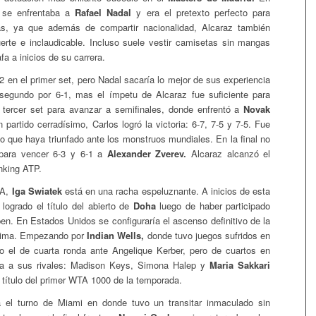
l se enfrentaba a
Rafael Nadal
y era el pretexto perfecto para
as, ya que además de compartir nacionalidad, Alcaraz también
uerte e inclaudicable. Incluso suele vestir camisetas sin mangas
a a inicios de su carrera.
2 en el primer set, pero Nadal sacaría lo mejor de sus experiencia
 segundo por 6-1, mas el ímpetu de Alcaraz fue suficiente para
 tercer set para avanzar a semifinales, donde enfrentó a
Novak
 partido cerradísimo, Carlos logró la victoria: 6-7, 7-5 y 7-5. Fue
co que haya triunfado ante los monstruos mundiales. En la final no
para vencer 6-3 y 6-1 a
Alexander Zverev.
Alcaraz alcanzó el
anking ATP.
TA,
Iga Swiatek
está en una racha espeluznante. A inicios de esta
logrado el título del abierto de
Doha
luego de haber participado
pen. En Estados Unidos se configuraría el ascenso definitivo de la
 cima. Empezando por
Indian Wells,
donde tuvo juegos sufridos en
o el de cuarta ronda ante Angelique Kerber, pero de cuartos en
ría a sus rivales: Madison Keys, Simona Halep y
Maria Sakkari
 título del primer WTA 1000 de la temporada.
 el turno de Miami en donde tuvo un transitar inmaculado sin