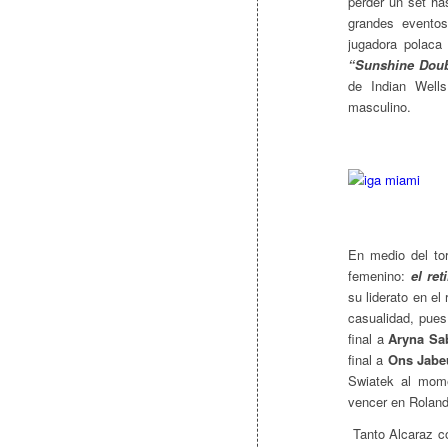
perder un set has
grandes eventos
jugadora polaca 
“Sunshine Dou
de Indian Well
masculino.
En medio del to
femenino:
el ret
su liderato en e
casualidad, pues
final a
Aryna Sa
final a
Ons Jabe
Swiatek al mome
vencer en Roland
Tanto Alcaraz co