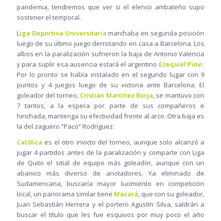
pandemia, tendremos que ver si el elenco ambateño supo
sostener el temporal.
L
iga Deportiva Universitaria
marchaba en segunda posición
luego de su último juego derrotando en casa a Barcelona. Los
albos en la paralización sufrieron la baja de Antonio Valencia
y para suplir esa ausencia estará el argentino
Ezequiel Piovi.
Por lo pronto se había instalado en el segundo lugar con 9
puntos y 4 juegos luego de su victoria ante Barcelona. El
goleador del torneo,
Cristian Martínez Borja
, se mantuvo con
7 tantos, a la espera por parte de sus compañeros e
hinchada, mantenga su efectividad frente al arco. Otra baja es
la del zaguero “Paco” Rodríguez.
Católica
es el otro invicto del torneo, aunque solo alcanzó a
jugar 4 partidos antes de la paralización y comparte con Liga
de Quito el sitial de equipo más goleador, aunque con un
abanico más diverso de anotadores. Ya eliminado de
Sudamericana, buscaría mayor lucimiento en competición
local, un panorama similar tiene
Macará
, que con su goleador,
Juan Sebastián Herrera y el portero Agustín Silva, saldrán a
buscar el título que les fue esquivos por muy poco el año