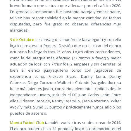
breve formato que se tuvo que adecuar para el caótico 2020.
En general la temporada fue bastante pareja y emocionante,
tal vez hay responsabilidad en la menor cantidad de fechas
disputadas, pero fue grato no observar diferencias muy
marcadas.
9 de Octubre
se consagró campeón de la categoría y con ello
logró el regreso a Primera División que en el caso del elenco
octubrino ha llegado tras 25 años. Logró cifras contundentes,
como la del ataque más efectivo (27 tantos a favor) y mejor
actuación de local con 7 triunfos, 2 empates y sin derrotas. Si
bien el elenco guayaquileño contó con jugadores de
experiencia como: Frickson Erazo, Danny Luna, Danny
Cabezas, Diego Corozo o Walberto Caicedo (su goleador), su
base más bien es joven, con varios elementos cedidos desde
Independiente Juniors, incluido el DT Juan Carlos León. Entre
ellos: Edisson Recalde, Renny Jaramillo, Juan Nazareno, Wilter
Ayoví y más. Sumó 33 puntos y prácticamente nunca aflojó los
puestos de ascenso.
Manta Fútbol Club
también vuelve tras su descenso de 2014.
El elenco atunero hizo 32 puntos y logró su promoción en el