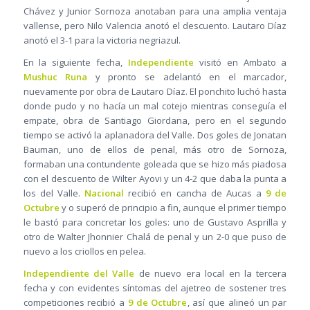
Chávez y Junior Sornoza anotaban para una amplia ventaja
vallense, pero Nilo Valencia anotó el descuento. Lautaro Díaz
anotó el 3-1 para la victoria negriazul.
En la siguiente fecha,
Independiente
visitó en Ambato a
Mushuc Runa
y pronto se adelantó en el marcador,
nuevamente por obra de Lautaro Díaz. El ponchito luchó hasta
donde pudo y no hacía un mal cotejo mientras conseguía el
empate, obra de Santiago Giordana, pero en el segundo
tiempo se activó la aplanadora del Valle. Dos goles de Jonatan
Bauman, uno de ellos de penal, más otro de Sornoza,
formaban una contundente goleada que se hizo más piadosa
con el descuento de Wilter Ayovi y un 4-2 que daba la punta a
los del Valle.
Nacional
recibió en cancha de Aucas a
9 de
Octubre
y o superó de principio a fin, aunque el primer tiempo
le bastó para concretar los goles: uno de Gustavo Asprilla y
otro de Walter Jhonnier Chalá de penal y un 2-0 que puso de
nuevo a los criollos en pelea.
Independiente del Valle
de nuevo era local en la tercera
fecha y con evidentes síntomas del ajetreo de sostener tres
competiciones recibió a
9 de Octubre
, así que alineó un par