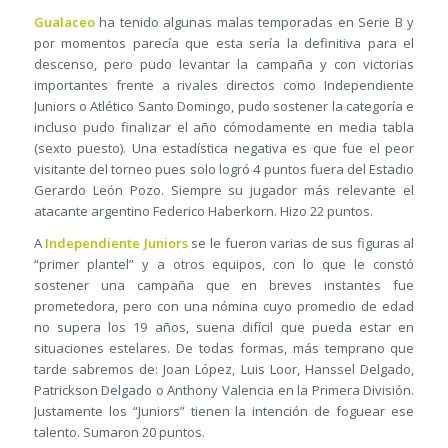
Gualaceo
ha tenido algunas malas temporadas en Serie B y
por momentos parecía que esta sería la definitiva para el
descenso, pero pudo levantar la campaña y con victorias
importantes frente a rivales directos como Independiente
Juniors o Atlético Santo Domingo, pudo sostener la categoría e
incluso pudo finalizar el año cómodamente en media tabla
(sexto puesto). Una estadística negativa es que fue el peor
visitante del torneo pues solo logró 4 puntos fuera del Estadio
Gerardo León Pozo. Siempre su jugador más relevante el
atacante argentino Federico Haberkorn. Hizo 22 puntos.
A
Independiente Juniors
se le fueron varias de sus figuras al
“primer plantel” y a otros equipos, con lo que le constó
sostener una campaña que en breves instantes fue
prometedora, pero con una nómina cuyo promedio de edad
no supera los 19 años, suena difícil que pueda estar en
situaciones estelares. De todas formas, más temprano que
tarde sabremos de: Joan López, Luis Loor, Hanssel Delgado,
Patrickson Delgado o Anthony Valencia en la Primera División.
Justamente los “Juniors” tienen la intención de foguear ese
talento. Sumaron 20 puntos.