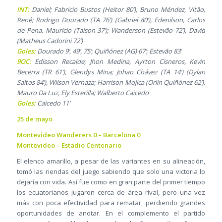
INT:
Daniel; Fabricio Bustos (Heitor 80’), Bruno Méndez, Vitão,
Renê; Rodrigo Dourado (TA 76’) (Gabriel 80’), Edenilson, Carlos
de Pena, Maurício (Taison 37’); Wanderson (Estevão 72’), David
(Matheus Cadorini 72’)
Goles:
Dourado 9’, 49’, 75’; Quiñónez (AG) 67’; Estevão 83’
9OC:
Edisson Recalde; Jhon Medina, Ayrton Cisneros, Kevin
Becerra (TR 61’), Glendys Mina; Johao Chávez (TA 14’) (Dylan
Saltos 84’), Wilson Vernaza; Harrison Mojica (Orlin Quiñónez 62’),
Mauro Da Luz, Ely Esterilla; Walberto Caicedo
Goles:
Caicedo 11’
25 de mayo
Montevideo Wanderers 0 – Barcelona 0
Montevideo – Estadio Centenario
El elenco amarillo, a pesar de las variantes en su alineación,
tomó las riendas del juego sabiendo que solo una victoria lo
dejaría con vida. Así fue como en gran parte del primer tiempo
los ecuatorianos jugaron cerca de área rival, pero una vez
más con poca efectividad para rematar, perdiendo grandes
oportunidades de anotar. En el complemento el partido