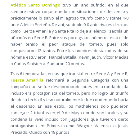
Atlético Santo Domingo
tuvo un año sufrido, en el que
siempre estuvo coqueteando con situaciones de descenso y
prácticamente lo salvó el milagroso triunfo como vistante 1-0
ante Atlético Porteño. De ahí, su doble 0-0 ante rivales directos
como Fuerza Amarilla y Santa Rita lo deja al elenco Tsáchila un
año más en Serie B. Entre sus poco gratos números está el de
haber tenido el peor ataque del torneo, pues solo
conquistaron 12 tantos. Entre los nombres destacados de su
nómina estuvieron: Hancel Batalla, Kevin Jauch, Víctor Macías
o Carlos Sinisterra. Sumaron 20 puntos.
Tras 6 temporadas en las que transitó entre Serie A y Serie B,
Fuerza Amarilla
retornará a Segunda Categoría con una
campaña que se fue desmoronando, pues en la ronda de ida
incluso era protagonista del torneo, pero no logró un triunfo
desde la fecha 6 y eso naturalmente le fue condenando hacia
el descenso. En ese estilo, los machaleños solo pudieron
conseguir 2 triunfos en el 9 de Mayo donde son locales y su
condena la vivió incluso con jugadores que tuvieron cierto
protagonismo en Primera como Wagner Valencia o Jesús
Preciado. Quedó con 18 puntos.