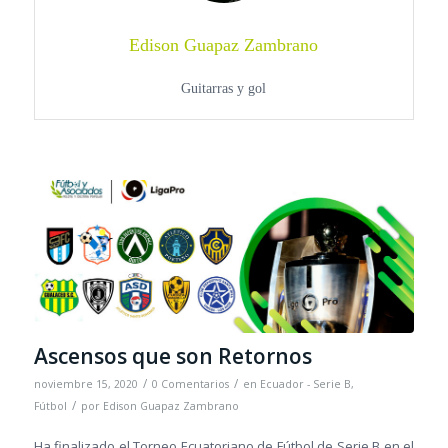
Edison Guapaz Zambrano
Guitarras y gol
Ascensos que son Retornos
/
/
noviembre 15, 2020
0 Comentarios
en
Ecuador - Serie B
,
/
Fútbol
por
Edison Guapaz Zambrano
Ha finalizado el Torneo Ecuatoriano de Fútbol de Serie B en el