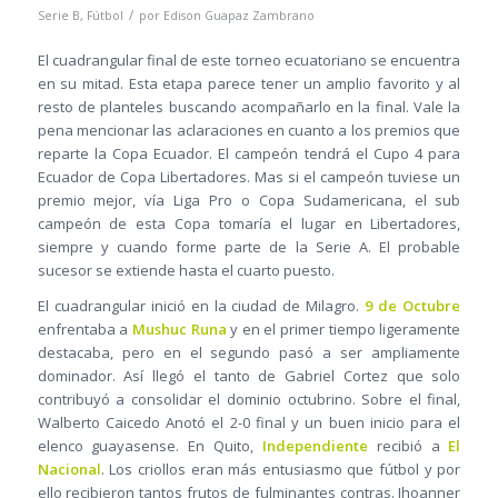
/
Serie B
,
Fútbol
por
Edison Guapaz Zambrano
El cuadrangular final de este torneo ecuatoriano se encuentra
en su mitad. Esta etapa parece tener un amplio favorito y al
resto de planteles buscando acompañarlo en la final. Vale la
pena mencionar las aclaraciones en cuanto a los premios que
reparte la Copa Ecuador. El campeón tendrá el Cupo 4 para
Ecuador de Copa Libertadores. Mas si el campeón tuviese un
premio mejor, vía Liga Pro o Copa Sudamericana, el sub
campeón de esta Copa tomaría el lugar en Libertadores,
siempre y cuando forme parte de la Serie A. El probable
sucesor se extiende hasta el cuarto puesto.
El cuadrangular inició en la ciudad de Milagro.
9 de Octubre
enfrentaba a
Mushuc Runa
y en el primer tiempo ligeramente
destacaba, pero en el segundo pasó a ser ampliamente
dominador. Así llegó el tanto de Gabriel Cortez que solo
contribuyó a consolidar el dominio octubrino. Sobre el final,
Walberto Caicedo Anotó el 2-0 final y un buen inicio para el
elenco guayasense. En Quito,
Independiente
recibió a
El
Nacional
. Los criollos eran más entusiasmo que fútbol y por
ello recibieron tantos frutos de fulminantes contras. Jhoanner