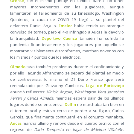
Orense
, con el mismo puntaje en cambio, parece no tener
mayores inconvenientes con los jugadores, aunque
lamentaron el fallecimiento de su kinesiólogo, Washington
Quinteros, a causa de COVID 19. Llegó a su plantel del
delantero Daniel Angulo.
Emelec
había tenido un arranque
convulso de torneo, pero el 4-0 infringido a Aucas le devolvió
la tranquilidad.
Deportivo Cuenca
también ha sufrido la
pandemia financieramente y los jugadores por aquello se
mostraron visiblemente disconformes, marchan novenos con
los mismos 4 puntos que los eléctricos.
Olmedo
tuvo también problemas durante el confinamiento y
por ello Facundo Affranchino se separó del plantel en medio
de controversia, lo mismo el DT Darío Franco que será
reemplazado por Giovanny Cumbicus.
Liga de Portoviejo
anunció refuerzos:
Vinicio Angulo, Washington Vera, Jonathan
Ferrari y Carlos Almada
, mientras espera salir de los últimos
lugares donde se encuentra.
Delfín
no marchaba tan bien en
el torneo local y estuvo cerca de perder a su figura, Carlos
Garcés, que finalmente continuará en el conjunto manabita.
Aucas
marcha último y renovó desde el cuerpo técnico con el
regreso de
Darío Tempesta en lugar de Máximo Villafañe.