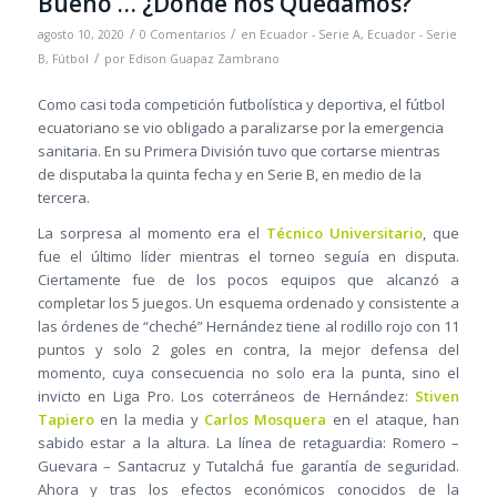
Bueno … ¿Dónde nos Quedamos?
/
/
agosto 10, 2020
0 Comentarios
en
Ecuador - Serie A
,
Ecuador - Serie
/
B
,
Fútbol
por
Edison Guapaz Zambrano
Como casi toda competición futbolística y deportiva, el fútbol
ecuatoriano se vio obligado a paralizarse por la emergencia
sanitaria. En su Primera División tuvo que cortarse mientras
de disputaba la quinta fecha y en Serie B, en medio de la
tercera.
La sorpresa al momento era el
Técnico Universitario
, que
fue el último líder mientras el torneo seguía en disputa.
Ciertamente fue de los pocos equipos que alcanzó a
completar los 5 juegos. Un esquema ordenado y consistente a
las órdenes de “cheché” Hernández tiene al rodillo rojo con 11
puntos y solo 2 goles en contra, la mejor defensa del
momento, cuya consecuencia no solo era la punta, sino el
invicto en Liga Pro. Los coterráneos de Hernández:
Stiven
Tapiero
en la media y
Carlos Mosquera
en el ataque, han
sabido estar a la altura. La línea de retaguardia: Romero –
Guevara – Santacruz y Tutalchá fue garantía de seguridad.
Ahora y tras los efectos económicos conocidos de la