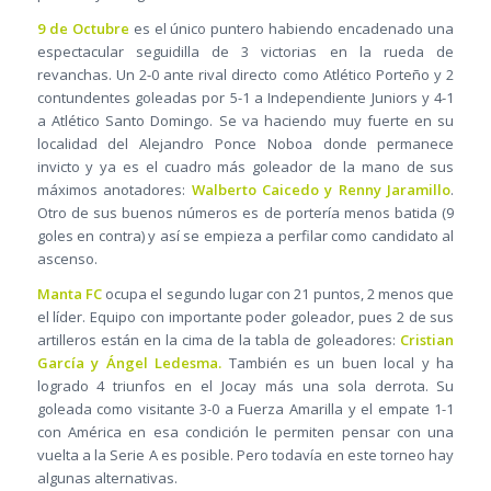
9 de Octubre
es el único puntero habiendo encadenado una
espectacular seguidilla de 3 victorias en la rueda de
revanchas. Un 2-0 ante rival directo como Atlético Porteño y 2
contundentes goleadas por 5-1 a Independiente Juniors y 4-1
a Atlético Santo Domingo. Se va haciendo muy fuerte en su
localidad del Alejandro Ponce Noboa donde permanece
invicto y ya es el cuadro más goleador de la mano de sus
máximos anotadores:
Walberto Caicedo y Renny Jaramillo
.
Otro de sus buenos números es de portería menos batida (9
goles en contra) y así se empieza a perfilar como candidato al
ascenso.
Manta FC
ocupa el segundo lugar con 21 puntos, 2 menos que
el líder. Equipo con importante poder goleador, pues 2 de sus
artilleros están en la cima de la tabla de goleadores:
Cristian
García y Ángel Ledesma.
También es un buen local y ha
logrado 4 triunfos en el Jocay más una sola derrota. Su
goleada como visitante 3-0 a Fuerza Amarilla y el empate 1-1
con América en esa condición le permiten pensar con una
vuelta a la Serie A es posible. Pero todavía en este torneo hay
algunas alternativas.