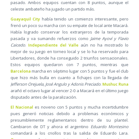
pasado. Ambos equipos cuentan con 8 puntos, aunque el
celeste ambateño ha jugado un partido más.
Guayaquil City
había tenido un comienzo interesante, pero
frenó un poco su marcha con su empate de local ante Macará.
Había logrado conservar los extranjeros de la temporada
pasada y va sumando refuerzos como
Jaime Ayoví y Flavio
Caicedo
.
Independiente del Valle
aún no ha mostrado lo
mejor de su juego en torneo local y se lo ha reservado para
Libertadores, donde ha conseguido 2 triunfos sensacionales.
Estos equipos quedaron con 7 puntos, mientras que
Barcelona
marcha en séptimo lugar con 5 puntos y fue el club
que hizo más bulla en cuanto a fichajes con la llegada de
Jefferson Orejuela, José Angulo y Adonis Preciado
.
Mushuc Runa
arañó el octavo lugar al vencer 2-0 a Macará en el último juego
disputado antes de la paralización.
El Nacional
es noveno con 5 puntos y mucha incertidumbre
pues generó noticias debido a problemas económicos y
presumiblemente reglamentarios dentro de su plantel.
Cambiaron de DT y ahora el argentino
Eduardo Montesino
comandará a los criollos tras la salida de Eduardo Lara.