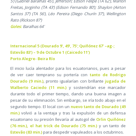
5’) (Gabriel Baralhas 45’), Jefferson; Edson Felipe (TA 62’), Marlon
Freitas, Jorginho (TA 43’) (Edson Fernando 80’); Shaylon (Airton
Santos 37’) (TA 56’), Léo Pereira (Diego Churín 37’), Wellington
Rato (Rickson 87’)
Goles:
Baralhas 64′
Internacional 5 (Dourado 9’, 49’, 75’; Quiñónez 67’ –ag-;
Estevão 83’) – 9 de Octubre 1 (Caicedo 11’)
Porto Alegre- Beira Río
El inicio lucía alentador para los ecuatorianos, pues a pesar
de ver caer temprano su portería con
tanto de Rodrigo
Dourado (9 min.)
, pronto igualarían con brillante
jugada de
Walberto Caciedo (11 min.)
y sostendrían ese marcador
durante todo el primer tiempo, dando una buena imagen a
pesar de su eliminación. Sin embargo, se iría todo abajo en el
segundo tiempo. El local con un
nuevo tanto de Dourado (49
min.)
volvió a la ventaja y tras la expulsión de un defensa
ecuatoriano su presión llevaría al autogol de
Orlin Quiñónez
(76 min.), el hat trick de Dourado (75 min.)
y un tanto de
Estevão (83 min.)
para despedir vapuleados a los octubrinos.