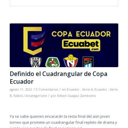
Definido el Cuadrangular de Copa
Ecuador
/
/
agosto 11, 2022
0 Comentarios
en
Ecuador - Serie A
,
Ecuador - Serie
/
B
,
Fútbol
,
Uncategorized
por
Edison Guapaz Zambrano
Ya se sabe quienes encararán la recta final del aún joven
torneo que promete un cuadrangular final repleto de drama y