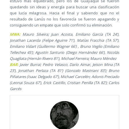
estuvo más equilibrado, pero los de Guayaquil se fueron
quedando sin ideas y energía para buscar una clasificación
que lucía milagrosa. Hacia el final y sabiendo que no el
resultado de Lanús no los favorecía se fueron apagando y
consiguiendo un empate que solo confirmó su eliminación.
MWA:
Mauro Silveira; Juan Acosta, Emiliano García (TA 24’),
Jonathan Lacerda (Felipe Aguirre 71’), Matías Fracchia (TA 57’);
Emiliano Vidart (Guillermo Wagner 66’) , Bruno Veglio (Emiliano
Tellechea 45’); Agustín Santurio (Diego Hernández 66’), Nicolás
Quagliata (Hernán Rivero 81’), Michael Ferreira; Mauro Méndez
BAR:
Javier Burrai; Pedro Velasco, Darío Aimar, Jeison Mina (TA
23’), Jonathan Perlaza (TA 81’) (Gonzalo Mastriani 83’); Bruno
Piñatares (Isaac Delgado 67’), Michael Carcelén; Adonis Preciado
(Leonai Souza 67’), Erick Castillo, Cristian Penilla (TA 82’); Carlos
Garcés