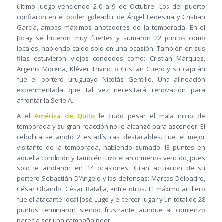
último juego venciendo 2-0 a 9 de Octubre. Los del puerto
confiaron en el poder goleador de Ángel Ledesma y Cristian
García, ambos máximos anotadores de la temporada. En el
Jocay se hicieron muy fuertes y sumaron 22 puntos como
locales, habiendo caído solo en una ocasión. También en sus
filas estuvieron viejos conocidos como: Cristian Márquez,
Argenis Moreira, Kléver Triviño o Cristian Cuero y su capitán
fue el portero uruguayo Nicolás Gentilio. Una alineación
experimentada que tal vez necesitará renovación para
afrontar la Serie A.
A el
América de Quito
le pudo pesar el mala inicio de
temporada y su gran reacción no le alcanzó para ascender. El
cebollita se anotó 2 estadísticas destacables. Fue el mejor
visitante de la temporada, habiendo sumado 13 puntos en
aquella condición y también tuvo el arco menos vencido, pues
solo le anotaron en 14 ocasiones. Gran actuación de su
portero Sebastián D’Angelo y los defensas: Marcos Delpadre,
César Obando, César Batalla, entre otros. El máximo artillero
fue el atacante local José Lugo y el tercer lugar y un total de 28
puntos terminaron siendo frustrante aunque al comienzo
parecía ser una campaña peor.