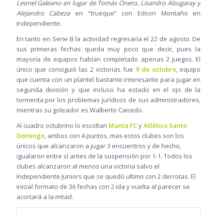
Leonel Galeano en lugar de Tomás Oneto, Lisandro Alzugaray y
Alejandro Cabeza
en “trueque” con Edson Montaño en
Independiente.
En tanto en Serie B la actividad regresaría el 22 de agosto. De
sus primeras fechas queda muy poco que decir, pues la
mayoría de equipos habían completado apenas 2 juegos. El
único que consiguió las 2 victorias fue
9 de octubre
, equipo
que cuenta con un plantel bastante interesante para jugar en
segunda división y que incluso ha estado en el ojo de la
tormenta por los problemas jurídicos de sus administradores,
mientras su goleador es Walberto Caicedo.
Al cuadro octubrino lo escoltan
Manta FC
y
Atlético Santo
Domingo
, ambos con 4 puntos, mas estos clubes son los
únicos que alcanzaron a jugar 3 encuentros y de hecho,
igualaron entre sí antes de la suspensión por 1-1. Todos los
clubes alcanzaron al menos una victoria salvo el
Independiente Juniors que se quedó ultimo con 2 derrotas. El
inicial formato de 36 fechas con 2 ida y vuelta al parecer se
acortará a la mitad.