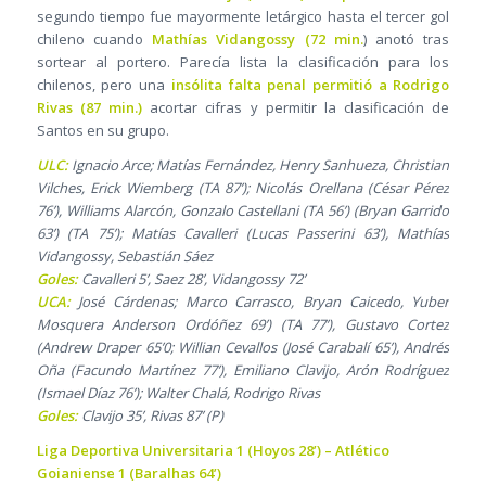
segundo tiempo fue mayormente letárgico hasta el tercer gol
chileno cuando
Mathías Vidangossy (72 min.
) anotó tras
sortear al portero. Parecía lista la clasificación para los
chilenos, pero una
insólita falta penal permitió a Rodrigo
Rivas (87 min.)
acortar cifras y permitir la clasificación de
Santos en su grupo.
ULC:
Ignacio Arce; Matías Fernández, Henry Sanhueza, Christian
Vilches, Erick Wiemberg (TA 87’); Nicolás Orellana (César Pérez
76’), Williams Alarcón, Gonzalo Castellani (TA 56’) (Bryan Garrido
63’) (TA 75’); Matías Cavalleri (Lucas Passerini 63’), Mathías
Vidangossy, Sebastián Sáez
Goles:
Cavalleri 5’, Saez 28’, Vidangossy 72’
UCA:
José Cárdenas; Marco Carrasco, Bryan Caicedo, Yuber
Mosquera Anderson Ordóñez 69’) (TA 77’), Gustavo Cortez
(Andrew Draper 65’0; Willian Cevallos (José Carabalí 65’), Andrés
Oña (Facundo Martínez 77’), Emiliano Clavijo, Arón Rodríguez
(Ismael Díaz 76’); Walter Chalá, Rodrigo Rivas
Goles:
Clavijo 35’, Rivas 87’ (P)
Liga Deportiva Universitaria 1 (Hoyos 28’) – Atlético
Goianiense 1 (Baralhas 64’)