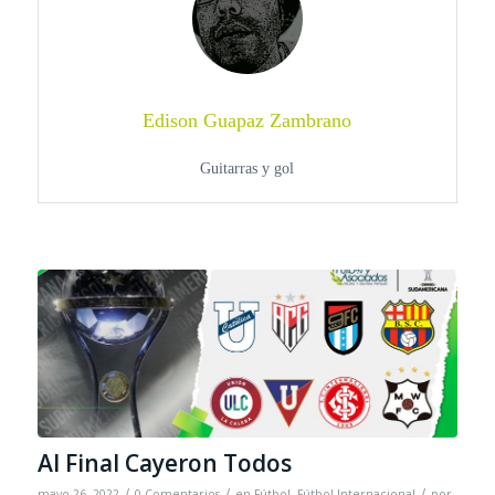
Edison Guapaz Zambrano
Guitarras y gol
Al Final Cayeron Todos
/
/
/
mayo 26, 2022
0 Comentarios
en
Fútbol
,
Fútbol Internacional
por