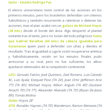
Quito – Estadio Rodrigo Paz
El elenco universitario tomó control de las acciones en los
primeros minutos, pero los brasileños defendían con criterios
futbolísticos y también recurriendo a ralentizar o detener las
acciones, mas el plan acabó con un
golazo de Michael Hoyos
(28 min.)
desde el borde del área. Algo despertó el plantel
visitante tras el tanto, pero no lucían del todo peligrosos
hasta
que Gabriel Baralhas (64 min.) de cabeza igualaba para
Goianiense
quien pasó a defender con uñas y dientes el
resultado. Tras al igualdad a Liga le costó recuperarse anímica
y futbolísticamente, recién en los minutos finales pudo
arrinconar a su rival, pero no fue suficiente, los albos
quedaron eliminados de la competición continental.
LDU:
Gonzalo Falcón; José Quintero, Zaid Romero, Luis Caicedo
M., Luis Ayala; Ezequiel Piovi (TA 24’), Joao Ortiz (Jefferson Arce
77’) (TA 85’); Michael Hoyos, Nilson Angulo (TA 40’) (Gustavo
Nnachi 70’) (TA 77’), Alexander Alvarado (TA 75’) (Bryan De Jesús
89’); Tomás Molina
Goles:
Hoyos 28’
ATG:
Ronaldo: Hayner, (TA 70’) Wanderson, Ramon Menezes (TA