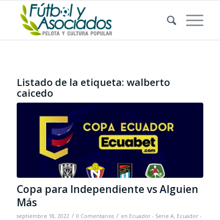
Listado de la etiqueta:
walberto
caicedo
Copa para Independiente vs Alguien
Más
/
/
septiembre 18, 2022
0 Comentarios
en
Ecuador - Serie A
,
Ecuador -