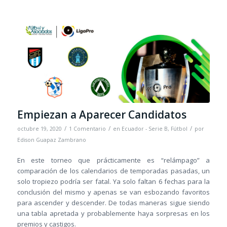
Empiezan a Aparecer Candidatos
/
/
/
octubre 19, 2020
1 Comentario
en
Ecuador - Serie B
,
Fútbol
por
Edison Guapaz Zambrano
En este torneo que prácticamente es “relámpago” a
comparación de los calendarios de temporadas pasadas, un
solo tropiezo podría ser fatal. Ya solo faltan 6 fechas para la
conclusión del mismo y apenas se van esbozando favoritos
para ascender y descender. De todas maneras sigue siendo
una tabla apretada y probablemente haya sorpresas en los
premios y castigos.