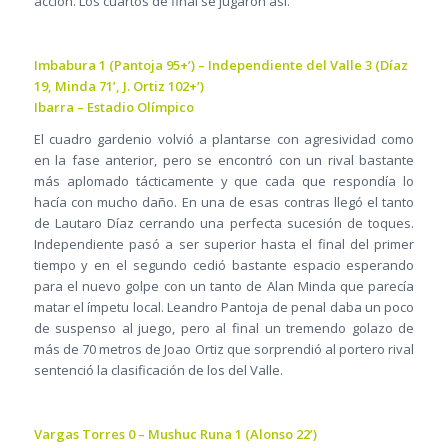
acción. Los cuartos de final se jugaron así.
Imbabura 1 (Pantoja 95+’) – Independiente del Valle 3 (Díaz
19, Minda 71’, J. Ortiz 102+’)
Ibarra – Estadio Olímpico
El cuadro gardenio volvió a plantarse con agresividad como
en la fase anterior, pero se encontró con un rival bastante
más aplomado tácticamente y que cada que respondía lo
hacía con mucho daño. En una de esas contras llegó el tanto
de Lautaro Díaz cerrando una perfecta sucesión de toques.
Independiente pasó a ser superior hasta el final del primer
tiempo y en el segundo cedió bastante espacio esperando
para el nuevo golpe con un tanto de Alan Minda que parecía
matar el ímpetu local. Leandro Pantoja de penal daba un poco
de suspenso al juego, pero al final un tremendo golazo de
más de 70 metros de Joao Ortiz que sorprendió al portero rival
sentenció la clasificación de los del Valle.
Vargas Torres 0 – Mushuc Runa 1 (Alonso 22’)