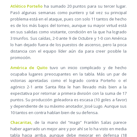
Atlético Porteño
ha sumado 20 puntos para su tercer lugar.
Pasó algunas semanas como puntero y tal vez su principal
problema está en el ataque, pues con solo 11 tantos de hecho
es de los más bajos del torneo, aunque su mayor virtud está
en sus salidas como visitante, condición en la que ha logrado
3 triunfos. Sus caídas, 2-0 ante 9 de Octubre y 1-0 con América
lo han dejado fuera de los puestos de ascenso, pero la poca
distancia con el equipo líder aún da para creer posible la
promoción.
América de Quito
tuvo un inicio complicado y de hecho
ocupaba lugares preocupantes en la tabla. Más un par de
victorias apretadas como el logrado contra Porteño o el
agónico 2-1 ante Santa Rita le han llevado más bien a la
expectativa por retornar a primera división con la suma de 17
puntos. Su producción goleadora es escasa (10 goles a favor)
y dependiente de su máximo anotador, José Lugo. Aunque sus
10 tantos en contra hablan bien de su defensa.
Chacaritas,
de la mano del “mago” Franklin Salas parece
haber agarrado un mejor aire y por ahí se lo ha visto en media
tabla hacia arriba, aunque debe mejorar en defensa (18