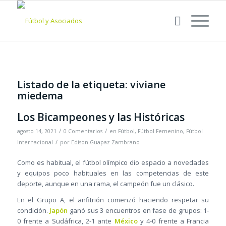
Listado de la etiqueta:
viviane
miedema
Los Bicampeones y las Históricas
/
/
agosto 14, 2021
0 Comentarios
en
Fútbol
,
Fútbol Femenino
,
Fútbol
/
Internacional
por
Edison Guapaz Zambrano
Como es habitual, el fútbol olímpico dio espacio a novedades
y equipos poco habituales en las competencias de este
deporte, aunque en una rama, el campeón fue un clásico.
En el Grupo A, el anfitrión comenzó haciendo respetar su
condición.
Japón
ganó sus 3 encuentros en fase de grupos: 1-
0 frente a Sudáfrica, 2-1 ante
México
y 4-0 frente a Francia