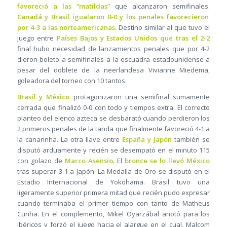
favoreció a las “matildas”
que alcanzaron semifinales.
Canadá y Brasil igualaron 0-0 y los penales favorecieron
por 4-3 a las norteamericanas.
Destino similar al que tuvo el
juego entre
Países Bajos y Estados Unidos que tras el 2-2
final hubo necesidad de lanzamientos penales que por 4-2
dieron boleto a semifinales a la escuadra estadounidense a
pesar del doblete de la neerlandesa Vivianne Miedema,
goleadora del torneo con 10 tantos.
Brasil y México
protagonizaron una semifinal sumamente
cerrada que finalizó 0-0 con todo y tiempos extra. El correcto
planteo del elenco azteca se desbarató cuando perdieron los
2 primeros penales de la tanda que finalmente favoreció 4-1 a
la canarinha. La otra llave entre
España y Japón
también se
disputó arduamente y recién se desempató en el minuto 115
con golazo de
Marco Asensio
. El
bronce se lo llevó México
tras superar 3-1 a Japón. La Medalla de Oro se disputó en el
Estadio Internacional de Yokohama. Brasil tuvo una
ligeramente superior primera mitad que recién pudo expresar
cuando terminaba el primer tiempo con tanto de Matheus
Cunha. En el complemento, Mikel Oyarzábal anotó para los
ibéricos y forzó el juego hacia el alargue en el cual, Malcom