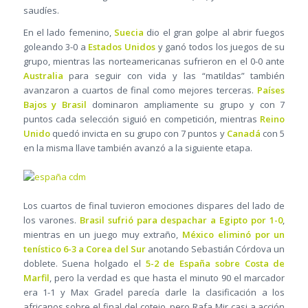
saudíes.
En el lado femenino,
Suecia
dio el gran golpe al abrir fuegos
goleando 3-0 a
Estados Unidos
y ganó todos los juegos de su
grupo, mientras las norteamericanas sufrieron en el 0-0 ante
Australia
para seguir con vida y las “matildas” también
avanzaron a cuartos de final como mejores terceras.
Países
Bajos y Brasil
dominaron ampliamente su grupo y con 7
puntos cada selección siguió en competición, mientras
Reino
Unido
quedó invicta en su grupo con 7 puntos y
Canadá
con 5
en la misma llave también avanzó a la siguiente etapa.
Los cuartos de final tuvieron emociones dispares del lado de
los varones.
Brasil sufrió para despachar a Egipto por 1-0
,
mientras en un juego muy extraño,
México eliminó por un
tenístico 6-3 a Corea del Sur
anotando Sebastián Córdova un
doblete. Suena holgado el
5-2 de España sobre Costa de
Marfil
, pero la verdad es que hasta el minuto 90 el marcador
era 1-1 y Max Gradel parecía darle la clasificación a los
africanos sobre el final del cotejo, pero Rafa Mir casi a acción