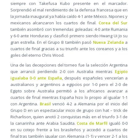
siempre con Takefusa Kubo presente en el marcador.
Sorprendió el mal rendimiento de la defensa francesa que en
la jornada inaugural ya había caído 4-1 ante México. Nipones y
mexicanos alcanzaron los cuartos de final.
Corea del Sur
también asombró con tremendas goleadas: 4-0 ante Rumania
y 6-0 ante Honduras y clasificó primero siendo Hwang Ui Jo su
gran estrella. En el Grupo B también pasó
Nueva Zelanda
a
cuartos de final gracias a su triunfo ante los coreanos y a los
goles del eterno Chris Wood.
Una de las decepciones del torneo fue la selección Argentina
que arrancó perdiendo 2-0 con Australia mientras
Egipto
igualaba 0-0 ante España
, después españoles vencerían a
australianos y argentinos a egipcios por 1-0 pero el 2-0 de
Egipto sobre Australia permitió a los africanos avanzar a
cuartos de final mientras España hizo lo propio al igualar 1-1
con Argentina.
Brasil
venció 4-2 a Alemania por el inicio del
Grupo D en un espectacular inicio de grupo con hat – trick de
Richarlison, quien anotó 2 conquistas más en el triunfo 3-1 de
la canarinha ante Arabia Saudita.
Costa de Marfil
igualó 0-0
en su cotejo frente a los brasileños y accedió a cuartos de
final tras también igualar con Alemania (1-1) y vencer 2-1 a los