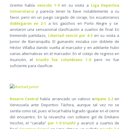
Gremio había
vencido 1-0
en su visita a
Liga Deportiva
Universitaria
y parecía tener la llave notablemente a su
favor, pero en un juego cargado de coraje, los ecuatorianos
doblegaron en 2-1
a los gaúchos en Porto Alegre y se
anotaron una sensacional clasificación a cuartos de final. En
tremendo partidazo,
Libertad venció por 4-3
en su visita a
Junior de Barranquilla. El gumarelo iniciaba con doblete de
Héctor Villalba dando vuelta al marcador y en adelante hubo
varias alternativas en el marcador. En el cotejo de regreso en
Asunción, el
triunfo fue colombiano 1-0
pero no fue
suficiente para clasificar.
Rosario Central
había arrancado un valioso e
mpate 2-2
en
Venezuela ante Deportivo Táchira, aunque tal vez no se
sentía como tal, pues el local había logrado igualar en el cierre
del encuentro. En la revancha con solitario gol de Emiliano
Vecchio, el “canalla”
por 1-0 triunfó
y avanzó a cuartos de
final.
Sporting Cristal
en Lima obtuvo un sufrido
triunfo 2-1