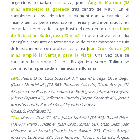
argentinos tomarían confianza, pues
Ángelo Martino (38
min.) estableció la goleada
tras centro de Mauri. En el
complemento los eléctricos implementaron 4 cambios al
mismo tiempo para recomponer líneas y tardaron mucho en
tomar las riendas del juego hasta el descuento de
tiro libre
de Sebastián Rodríguez (73 min.),
lo que nuevamente dio
energía al conjunto ecuatoriano que de todas maneras seguía
defensivamente con problemas y así J
uan Cruz Komar (83
min.) amplió la ventaja para la visita.
Una vez que se
consumó la victoria 2-1 de Bragantino sobre Tolima se
confirmó la impensada eliminación millonaria.
EME:
Pedro Ortiz; Luca Sosa (TA 87’), Leandro Vega, Óscar Bagüí
(Davor Montiel 45’) (TA 54’); Romario Caicedo, Dixon Arroyo (TA
47’) (José Cevallos E. 79’), Sebastián Rodríguez, Jefferson Orejuela
(Alexis Zapata 45’), Jefferson Caicedo (Bryan Carabalí 45’); Joao J.
Rojas (Facundo Barceló 45’), Alejandro Cabeza
Goles: S. Rodríguez 73’
TAL:
Marcos Díaz (TA 50’); Julián Malatini (TA 47’), Rafael Pérez
(TA 67’), Piero Hincapié (Juan Cruz Komar 68’), Enzo Díaz; Juan
Méndez, José Mauri (Francis Mac Allister 77’), Carlos Auzqui
(Cristian Ludueña 88’), José Romero (Mauro Ortiz 68’); Ángelo