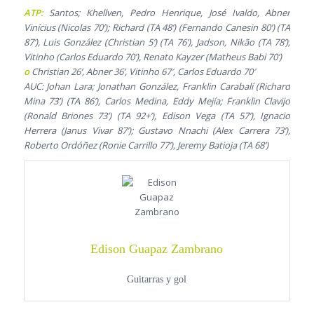
ATP:
Santos; Khellven, Pedro Henrique, José Ivaldo, Abner
Vinícius (Nicolas 70’); Richard (TA 48’) (Fernando Canesin 80’) (TA
87’), Luis González (Christian 5’) (TA 76’), Jadson, Nikão (TA 78’);
Vitinho (Carlos Eduardo 70’), Renato Kayzer (Matheus Babi 70’)
o
Christian 26’, Abner 36’, Vitinho 67′, Carlos Eduardo 70′
AUC: Johan Lara; Jonathan González, Franklin Carabalí (Richard
Mina 73’) (TA 86’), Carlos Medina, Eddy Mejía; Franklin Clavijo
(Ronald Briones 73’) (TA 92+’), Edison Vega (TA 57’), Ignacio
Herrera (Janus Vivar 87’); Gustavo Nnachi (Alex Carrera 73’),
Roberto Ordóñez (Ronie Carrillo 77’), Jeremy Batioja (TA 68’)
Edison Guapaz Zambrano
Guitarras y gol