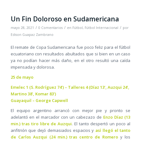
Un Fin Doloroso en Sudamericana
/
/
/
mayo 28, 2021
0 Comentarios
en
Fútbol
,
Fútbol Internacional
por
Edison Guapaz Zambrano
El remate de Copa Sudamericana fue poco feliz para el fútbol
ecuatoriano con resultados abultados que si bien en un caso
ya no podían hacer más daño, en el otro resultó una caída
impensada y dolorosa.
25 de mayo
Emelec 1 (S. Rodríguez 74’) – Talleres 4 (Díaz 13’, Auzqui 24’,
Martino 38’, Komar 83’)
Guayaquil – George Capwell
El equipo argentino arrancó con mejor pie y pronto se
adelantó en el marcador con un cabezazo de
Enzo Díaz (13
min.) tras tiro libre de Auzqui
. El tanto despertó un poco al
anfitrión que dejó demasiados espacios y
así llegó el tanto
de Carlos Auzqui (24 min.) tras centro de Romero
y los