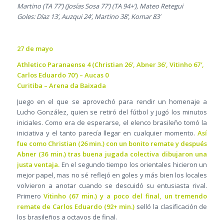
Martino (TA 77’) (Josías Sosa 77’) (TA 94+’), Mateo Retegui
Goles: Díaz 13’, Auzqui 24’, Martino 38’, Komar 83’
27 de mayo
Athletico Paranaense 4 (Christian 26′, Abner 36′, Vitinho 67′,
Carlos Eduardo 70′) – Aucas 0
Curitiba – Arena da Baixada
Juego en el que se aprovechó para rendir un homenaje a
Lucho González, quien se retiró del fútbol y jugó los minutos
iniciales. Como era de esperarse, el elenco brasileño tomó la
iniciativa y el tanto parecía llegar en cualquier momento.
Así
fue como Christian (26 min.) con un bonito remate y después
Abner (36 min.) tras buena jugada colectiva dibujaron una
justa ventaja.
En el segundo tiempo los orientales hicieron un
mejor papel, mas no sé reflejó en goles y más bien los locales
volvieron a anotar cuando se descuidó su entusiasta rival.
Primero
Vitinho (67 min.) y a poco del final, un tremendo
remate de Carlos Eduardo (92+ min.)
selló la clasificación de
los brasileños a octavos de final.