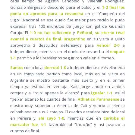
cada tiempo de Agustín Canobbio y Valentín Rodríguez.
Gonzalo Bergessio descontó para el bolso y el
1-2 final los
ponía en aprietos para la revancha
en el “Campeón del
Siglo”. Nacional en ese duelo fue mejor pero recién lo pudo
expresar tras 100 miunutos de juego con gol de Guzmán
Corujo. El
1-0 no fue suficiente
y
Peñarol, su eterno rival
avanzó a cuartos de final.
Bragantino
en su visita a Quito
aprovechó 2 descuidos defensivos para
vencer 2-0
a
Independiente, mientras en el duelo de revancha el
empate
1-1
permitió a los brasileños seguir con vida en el torneo.
Santos
como local
derrotó 1-0
a Independiente de Avellaneda
en un complicado partido como local, más en su visita en
Argentina se mostró bastante más suelto y en el primer
tiempo ya estaba en ventaja. Kaio Jorge anotó en ambos
cotejos y al “rojo” apenas le alcanzó para
igualar 1-1
. Así el
“peixe” alcanzó los cuartos de final.
Athletico Paranaense
se
mostró muy superior a América de Cali y venció al elenco
colombiano en sus 2 cotejos. El cuadro escarlata hizo de local
en Pereira y
ahí cayó 1-0
, mientras que en
Curitiba el
marcador fue 4-1
favorable al “furacão” y así avanzó a
cuartos de final.