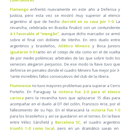
Libertadores
Flamengo
enfrentó nuevamente en este año a Defensa y
Justicia, pero esta vez se mostró muy superior al elenco
argentino al que de hecho
derrotó en su casa por 1-0.
La
revancha, celebrada en Brasilia finalizó con un contundente
4-1 favorable al “mengão”,
aunque dicho marcador se armó
sobre el final con doblete de Vitinho. En otro duelo entre
argentinos y brasileños,
Atlético Mineiro
y Boca Juniors
igualaron 0-0 t
anto en el cotejo de ida como en el de vuelta
de por medio polémicas arbitrales de las que sobre todo los
xeneizes alegaron perjuicios. De ese modo la llave tuvo que
definirse en penales donde el cuadro Mineiro fue mejor por 3-
1ante increíbles fallos consecutivos del club de la ribera.
Fluminense
no tuvo mayores problemas para superar a Cerro
Porteño. En Paraguay la
victoria fue 2-0 para el elenco
carioca
pero la revancha tuvo que aplazarse 15 días para
acompañar en el duelo al DT del ciclón, Francisco Arce, por el
fallecimiento de su hijo. En el Maracaná la
victoria fue 1-0
para los brasileños y así se quedaron en el torneo. En la llave
entre Vélez Sársfield y
Barcelona SC,
el cuadro argentino
triunfó 1-0 como local
, pero en un dramático juego en