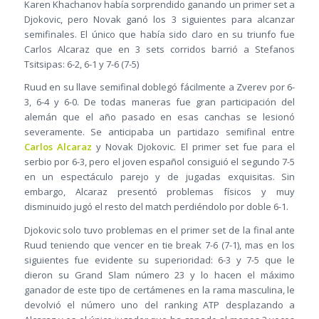
Karen Khachanov había sorprendido ganando un primer set a
Djokovic, pero Novak ganó los 3 siguientes para alcanzar
semifinales. El único que había sido claro en su triunfo fue
Carlos Alcaraz que en 3 sets corridos barrió a Stefanos
Tsitsipas: 6-2, 6-1 y 7-6 (7-5)
Ruud en su llave semifinal doblegó fácilmente a Zverev por 6-
3, 6-4 y 6-0. De todas maneras fue gran participación del
alemán que el año pasado en esas canchas se lesionó
severamente. Se anticipaba un partidazo semifinal entre
Carlos Alcaraz
y Novak Djokovic. El primer set fue para el
serbio por 6-3, pero el joven español consiguió el segundo 7-5
en un espectáculo parejo y de jugadas exquisitas. Sin
embargo, Alcaraz presentó problemas físicos y muy
disminuido jugó el resto del match perdiéndolo por doble 6-1.
Djokovic solo tuvo problemas en el primer set de la final ante
Ruud teniendo que vencer en tie break 7-6 (7-1), mas en los
siguientes fue evidente su superioridad: 6-3 y 7-5 que le
dieron su Grand Slam número 23 y lo hacen el máximo
ganador de este tipo de certámenes en la rama masculina, le
devolvió el número uno del ranking ATP desplazando a