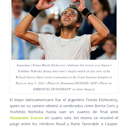
Argentina’s Tomas Martin Etcheverry celebrates his victory over Japan’s
Yoshihito Nishioka during their men’s singles match on day nine of the
Roland-Garros Open tennis tournament at the Court Suzanne-Lenglen in
Paris on June 5, 2023. (Photo by Emmanuel DUNAND / AFP) (Photo by
EMMANUEL DUNAND/AFP via Getty Images)
El mejor latinoamericano fue el argentino Tomás Etcheverry,
quien en su camino eliminó a sembrados como Borna Coric y
Yoshihito Nishioka hasta caer en cuartos de final ante
Alexander Zverev
en cuatro sets. Así mismo se resolvió el
juego entre los nórdicos Ruud y Rune favorable a Casper.