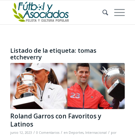
Listado de la etiqueta:
tomas
etcheverry
Roland Garros con Favoritos y
Latinos
/
/
/
junio 12, 2023
0 Comentarios
en
Deportes
,
Internacional
por