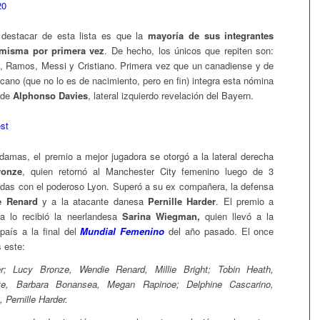
 destacar de esta lista es que la
mayoría de sus integrantes
 misma por primera vez
. De hecho, los únicos que repiten son:
k, Ramos, Messi y Cristiano. Primera vez que un canadiense y de
cano (que no lo es de nacimiento, pero en fin) integra esta nómina
 de
Alphonso Davies
, lateral izquierdo revelación del Bayern.
damas, el premio a mejor jugadora se otorgó a la lateral derecha
ronze
, quien retornó al Manchester City femenino luego de 3
das con el poderoso Lyon. Superó a su ex compañera, la defensa
e Renard
y a la atacante danesa
Pernille Harder
. El premio a
ra lo recibió la neerlandesa
Sarina Wiegman,
quien llevó a la
país a la final del
Mundial Femenino
del año pasado. El once
 este:
er; Lucy Bronze, Wendie Renard, Millie Bright; Tobin Heath,
te, Barbara Bonansea, Megan Rapinoe; Delphine Cascarino,
 Pernille Harder.