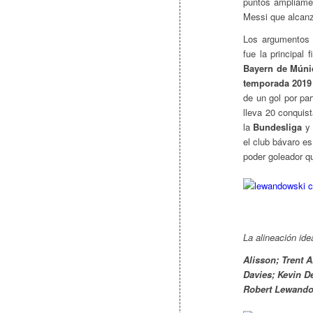
puntos ampliamen
Messi que alcanz
Los argumentos p
fue la principal
Bayern de Múni
temporada 2019 
de un gol por pa
lleva 20 conqui
la
Bundesliga
y 
el club bávaro e
poder goleador q
La alineación id
Alisson; Trent 
Davies; Kevin D
Robert Lewando