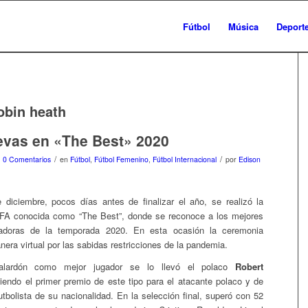
Fútbol
Música
Deport
obin heath
evas en «The Best» 2020
/
/
0 Comentarios
en
Fútbol
,
Fútbol Femenino
,
Fútbol Internacional
por
Edison
diciembre, pocos días antes de finalizar el año, se realizó la
IFA conocida como “The Best”, donde se reconoce a los mejores
gadoras de la temporada 2020. En esta ocasión la ceremonia
nera virtual por las sabidas restricciones de la pandemia.
alardón como mejor jugador se lo llevó el polaco
Robert
iendo el primer premio de este tipo para el atacante polaco y de
utbolista de su nacionalidad. En la selección final, superó con 52