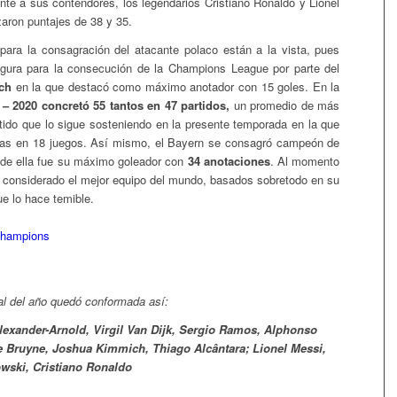
te a sus contendores, los legendarios Cristiano Ronaldo y Lionel
aron puntajes de 38 y 35.
ara la consagración del atacante polaco están a la vista, pues
 figura para la consecución de la Champions League por parte del
ch
en la que destacó como máximo anotador con 15 goles. En la
– 2020 concretó 55 tantos en 47 partidos,
un promedio de más
rtido que lo sigue sosteniendo en la presente temporada en la que
stas en 18 juegos. Así mismo, el Bayern se consagró campeón de
de ella fue su máximo goleador con
34 anotaciones
. Al momento
s considerado el mejor equipo del mundo, basados sobretodo en su
ue lo hace temible.
eal del año quedó conformada así:
Alexander-Arnold, Virgil Van Dijk, Sergio Ramos, Alphonso
e Bruyne, Joshua Kimmich, Thiago Alcântara; Lionel Messi,
wski, Cristiano Ronaldo