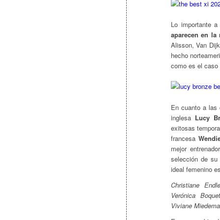
Lo importante a
aparecen en la
Alisson, Van Dij
hecho norteameri
como es el caso
En cuanto a las 
inglesa
Lucy B
exitosas tempora
francesa
Wendi
mejor entrenado
selección de su 
ideal femenino es
Christiane Endl
Verónica Boque
Viviane Miedema,