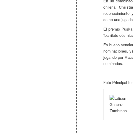
En un combinado
chilena
Christi
reconocimiento 
como una jugador
El premio Puska
“barrilete cósmi
Es bueno señalar
nominaciones, ya
jugando por Maca
nominados.
Foto Principal t