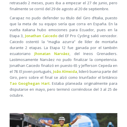
retrasado 2 meses, pues iba a empezar el 27 de junio, pero
finalmente se corrió del 29 de agosto al 20 de septiembre.
Carapaz no pudo defender su título del Giro d’Italia, puesto
que la meta de su equipo sería que corra en España. En la
vuelta italiana hubo emociones para Ecuador, pues en la
Etapa 3,
Jonathan Caicedo
del EF Pro Cycling salió vencedor.
Caicedo ostentó la “maglia azurra” de líder de montaña
durante 2 etapas. La Etapa 12 fue ganada por el también
ecuatoriano
Jhonatan Narváez
, del Ineos Grenadiers.
Lastimosamente Narváez no pudo finalizar la competencia.
Jonathan Caicedo finalizó en puesto 65 y Jefferson Cepeda en
el 78. El joven portugués,
João Almeida
, lideró buena parte del
Giro, pero sobre el final se alzó como triunfador el británico
Tao Geoghegan Hart.
Estaba planeada originalmente para
disputarse en mayo, pero terminó corriéndose del 3 al 25 de
octubre.