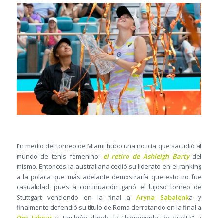
En medio del torneo de Miami hubo una noticia que sacudió al
mundo de tenis femenino:
el retiro de
Ashleigh Barty
del
mismo. Entonces la australiana cedió su liderato en el ranking
a la polaca que más adelante demostraría que esto no fue
casualidad, pues a continuación ganó el lujoso torneo de
Stuttgart venciendo en la final a
Aryna Sabalenk
a y
finalmente defendió su título de Roma derrotando en la final a
Ons Jabeur
y también dando la “bienvenida de vuelta” a