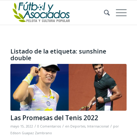
Listado de la etiqueta:
sunshine
double
Las Promesas del Tenis 2022
/
/
/
mayo 15, 2022
0 Comentarios
en
Deportes
,
Internacional
por
Edison Guapaz Zambrano