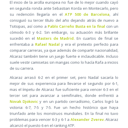
El inicio de la arcilla europea no fue de lo mejor cuando cayó
en segunda ronda ante Sebastian Korda en Montecarlo, pero
su redención llegaría en el
ATP 500 de Barcelona
, ahí
consiguió su tercer título del año dejando atrás de nuevo a
Tsitsipas, así como a
Pablo Carreño Busta en la final
con un
cómodo 6-3 y 6-2. Sin embargo, su actuación más brillante
sucedió en el
Masters de Madrid.
En cuartos de final se
enfrentaba a
Rafael Nadal
y era el pretexto perfecto para
comparar carreras, ya que además de compartir nacionalidad,
Alcaraz también tiene un juego fuerte e inclaudicable. Incluso
suele vestir camisetas sin mangas como lo hacía Rafa a inicios
de su carrera.
Alcaraz arrasó 6-2 en el primer set, pero Nadal sacaría lo
mejor de sus experiencia para llevarse el segundo por 6-1,
mas el ímpetu de Alcaraz fue suficiente para vencer 6-3 en el
tercer set para avanzar a semifinales, donde enfrentó a
Novak Djokovic
y en un partido cerradísimo, Carlos logró la
victoria: 6-7, 7-5 y 7-5. Fue un hecho histórico que haya
triunfado ante los monstruos mundiales. En la final no tuvo
problemas para vencer 6-3 y 6-1 a
Alexander Zverev.
Alcaraz
alcanzó el puesto 6 en el ranking ATP.