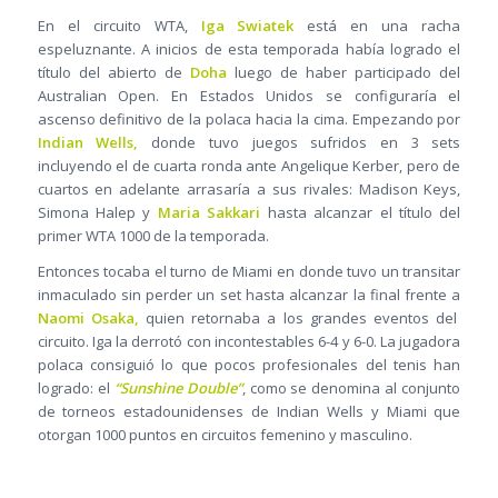
En el circuito WTA,
Iga Swiatek
está en una racha
espeluznante. A inicios de esta temporada había logrado el
título del abierto de
Doha
luego de haber participado del
Australian Open. En Estados Unidos se configuraría el
ascenso definitivo de la polaca hacia la cima. Empezando por
Indian Wells,
donde tuvo juegos sufridos en 3 sets
incluyendo el de cuarta ronda ante Angelique Kerber, pero de
cuartos en adelante arrasaría a sus rivales: Madison Keys,
Simona Halep y
Maria Sakkari
hasta alcanzar el título del
primer WTA 1000 de la temporada.
Entonces tocaba el turno de Miami en donde tuvo un transitar
inmaculado sin perder un set hasta alcanzar la final frente a
Naomi Osaka,
quien retornaba a los grandes eventos del
circuito. Iga la derrotó con incontestables 6-4 y 6-0. La jugadora
polaca consiguió lo que pocos profesionales del tenis han
logrado: el
“Sunshine Double”
, como se denomina al conjunto
de torneos estadounidenses de Indian Wells y Miami que
otorgan 1000 puntos en circuitos femenino y masculino.