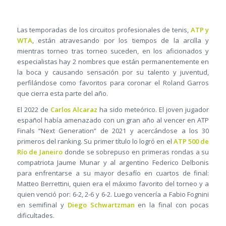
Las temporadas de los circuitos profesionales de tenis,
ATP y
WTA
, están atravesando por los tiempos de la arcilla y
mientras torneo tras torneo suceden, en los aficionados y
especialistas hay 2 nombres que están permanentemente en
la boca y causando sensación por su talento y juventud,
perfilándose como favoritos para coronar el Roland Garros
que cierra esta parte del año.
El 2022 de
Carlos Alcaraz
ha sido meteórico. El joven jugador
español había amenazado con un gran año al vencer en ATP
Finals “Next Generation” de 2021 y acercándose a los 30
primeros del ranking. Su primer título lo logró en el
ATP 500 de
Río de Janeiro
donde se sobrepuso en primeras rondas a su
compatriota Jaume Munar y al argentino Federico Delbonis
para enfrentarse a su mayor desafío en cuartos de final:
Matteo Berrettini, quien era el máximo favorito del torneo y a
quien venció por: 6-2, 2-6 y 6-2. Luego vencería a Fabio Fognini
en semifinal y
Diego Schwartzman
en la final con pocas
dificultades.