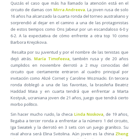
Quizás el caso que más ha llamado la atención está en el
circuito de damas con
Mirra Andreeva.
La joven rusa de solo
16 años ha alcanzado la cuarta ronda del torneo australiano y
sorprendió al dejar en el camino a una de las protagonistas
de estos tiempos como Ons Jabeur por un escandaloso 6-0 y
6-2. A la expectativa de cómo enfrente a otra top 10 como
Barbora Krejcikova.
Resalta por su juventud y por el nombre de las tenistas que
dejó atrás.
María Timofeeva
, también rusa y de 20 años
cumplidos en noviembre derrotó a 2 muy conocidas del
circuito que ciertamente entraron al cuadro principal por
invitación como Alizé Cornet y Caroline Wozniacki. En tercera
ronda doblegó a una de las favoritas, la brasileña Beatriz
Haddad Maia y en cuarta tendrá que enfrentar a Marta
Kostyuk, ucraniana joven de 21 años, juego que tendrá cierto
morbo político.
Sin hacer mucho ruido, la checa
Linda Noskova
, de 19 años,
llegaba a tercer ronda a enfrentar a la número 1 del circuito,
Iga Swiatek y la derrotó en 3 sets con un juego granítico. Su
rival ahora será Elina Svitolina. Aún joven es la china
Zheng