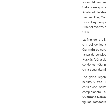
antes del descan
Saka, que aprov
Arteta administra
Declan Rice, Gabr
David Raya respo
Arsenal avanzó c
2006.
La final de la
UE
el nivel de los
Germain
se coro
tanda de penales
Puskás Aréna de 
donde los «Gunner
en la segunda mi
Los goles llega
minuto 5, tras u
definir con sol
complemento, a
Ousmane Demb
figuras destacar