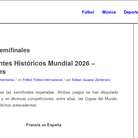
Fútbol
Música
Deport
emifinales
tes Históricos Mundial 2026 –
es
/
/
mentarios
en
Fútbol
,
Fútbol Internacional
por
Edison Guapaz Zambrano
das las semifinales esperadas. Ambos juegos se han disputado
 y en diversas competiciones, entre ellas, las Copas del Mundo.
dichos antecedentes.
Francia vs España