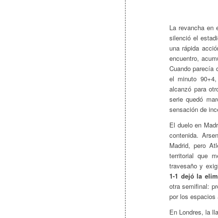
La revancha en e
silenció el est
una rápida acció
encuentro, acum
Cuando parecía q
el minuto 90+4,
alcanzó para otr
serie quedó mar
sensación de ince
El duelo en Mad
contenida. Arsen
Madrid, pero At
territorial que 
travesaño y exig
1-1 dejó la elim
otra semifinal: p
por los espacios 
En Londres, la ll