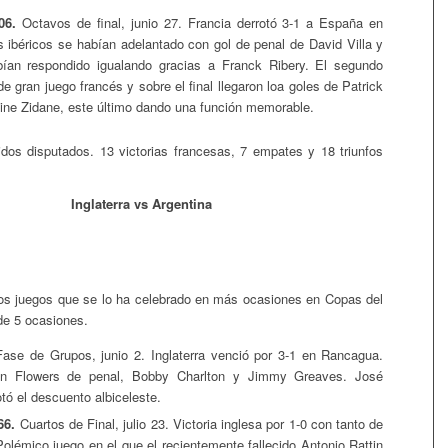
06.
Octavos de final, junio 27. Francia derrotó 3-1 a España en
 ibéricos se habían adelantado con gol de penal de David Villa y
bían respondido igualando gracias a Franck Ribery. El segundo
de gran juego francés y sobre el final llegaron loa goles de Patrick
dine Zidane, este último dando una función memorable.
rtidos disputados. 13 victorias francesas, 7 empates y 18 triunfos
Inglaterra vs Argentina
os juegos que se lo ha celebrado en más ocasiones en Copas del
de 5 ocasiones.
ase de Grupos, junio 2. Inglaterra venció por 3-1 en Rancagua.
n Flowers de penal, Bobby Charlton y Jimmy Greaves. José
otó el descuento albiceleste.
66.
Cuartos de Final, julio 23. Victoria inglesa por 1-0 con tanto de
Polémico juego en el que el recientemente fallecido Antonio Rattin