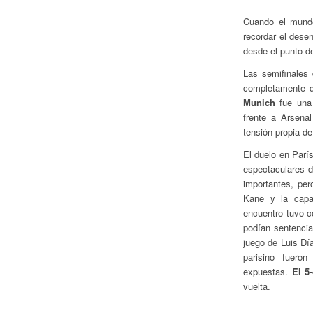
Cuando el mundo
recordar el dese
desde el punto de
Las semifinales
completamente di
Munich
fue una 
frente a Arsenal
tensión propia de
El duelo en Parí
espectaculares d
importantes, per
Kane y la capac
encuentro tuvo c
podían sentencia
juego de Luis Dí
parisino fuero
expuestas.
El 5-
vuelta.