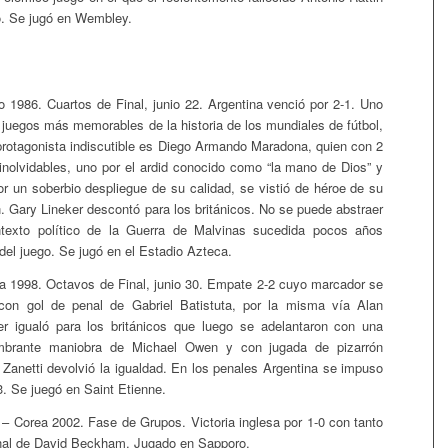
o. Se jugó en Wembley.
 1986. Cuartos de Final, junio 22. Argentina venció por 2-1. Uno
 juegos más memorables de la historia de los mundiales de fútbol,
rotagonista indiscutible es Diego Armando Maradona, quien con 2
inolvidables, uno por el ardid conocido como “la mano de Dios” y
or un soberbio despliegue de su calidad, se vistió de héroe de su
. Gary Lineker descontó para los británicos. No se puede abstraer
ntexto político de la Guerra de Malvinas sucedida pocos años
del juego. Se jugó en el Estadio Azteca.
a 1998. Octavos de Final, junio 30. Empate 2-2 cuyo marcador se
 con gol de penal de Gabriel Batistuta, por la misma vía Alan
er igualó para los británicos que luego se adelantaron con una
mbrante maniobra de Michael Owen y con jugada de pizarrón
 Zanetti devolvió la igualdad. En los penales Argentina se impuso
3. Se juegó en Saint Etienne.
– Corea 2002. Fase de Grupos. Victoria inglesa por 1-0 con tanto
nal de David Beckham. Jugado en Sapporo.