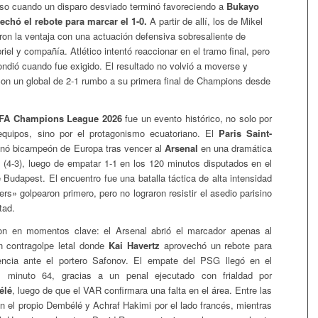
so cuando un disparo desviado terminó favoreciendo a
Bukayo
echó el rebote para marcar el 1-0.
A partir de allí, los de Mikel
ron la ventaja con una actuación defensiva sobresaliente de
iel y compañía. Atlético intentó reaccionar en el tramo final, pero
ndió cuando fue exigido. El resultado no volvió a moverse y
on un global de 2-1 rumbo a su primera final de Champions desde
FA Champions League 2026
fue un evento histórico, no solo por
 equipos, sino por el protagonismo ecuatoriano. El
Paris Saint-
nó bicampeón de Europa tras vencer al
Arsenal
en una dramática
 (4-3), luego de empatar 1-1 en los 120 minutos disputados en el
Budapest. El encuentro fue una batalla táctica de alta intensidad
s» golpearon primero, pero no lograron resistir el asedio parisino
tad.
ron en momentos clave: el Arsenal abrió el marcador apenas al
n contragolpe letal donde
Kai Havertz
aprovechó un rebote para
vencia ante el portero Safonov. El empate del PSG llegó en el
l minuto 64, gracias a un penal ejecutado con frialdad por
élé
, luego de que el VAR confirmara una falta en el área. Entre las
on el propio Dembélé y Achraf Hakimi por el lado francés, mientras