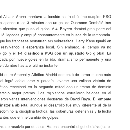
l Allianz Arena mantuvo la tensión hasta el último suspiro. PSG
adio apenas a los 3 minutos con un gol de Ousmane Dembélé tras
n ofensiva que puso el global 6-4. Bayern dominó gran parte del
uló llegadas y empujó constantemente en busca de la remontada.
ue los franceses resistirían sin sobresaltos, Harry Kane igualó en
 reavivando la esperanza local. Sin embargo, el tiempo ya no
o gol y el
1-1 clasificó a PSG con un ajustado 6-5 global.
La
cada por nueve goles en la ida, dramatismo permanente y una
rtidumbre hasta el último instante.
rid entre Arsenal y Atlético Madrid comenzó de forma mucho más
al logró adelantarse y parecía llevarse una valiosa victoria de
lético reaccionó en la segunda mitad con un tramo de dominio
mereció mejor premio. Los rojiblancos estrellaron balones en el
ieron varias intervenciones decisivas de David Raya.
El empate
inatoria abierta
, aunque el desarrollo fue muy diferente al de la
redominó la disciplina táctica, las coberturas defensivas y la lucha
antes que el intercambio de golpes.
ave se resolvió por detalles. Arsenal encontró el gol decisivo justo