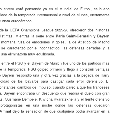
 entero está pensando ya en el Mundial de Fútbol, es bueno
nlace de la temporada internacional a nivel de clubes, ciertamente
 vista eurocéntrico.
 de la UEFA Champions League 2025-26 ofrecieron dos historias
stintas. Mientras la serie entre
Paris Saint-Germain y Bayern
montaña rusa de emociones y goles, la de Atlético de Madrid
 se caracterizó por el rigor táctico, las defensas cerradas y la
 una eliminatoria muy equilibrada.
s entre el PSG y el Bayern de Múnich fue uno de los partidos más
e la temporada. PSG golpeó primero y llegó a construir ventajas
o Bayern respondió una y otra vez gracias a la pegada de Harry
idad de los bávaros para castigar cada error defensivo. El
onstantes cambios de impulso: cuando parecía que los franceses
r, Bayern encontraba un descuento que reabría el duelo con gran
az. Ousmane Dembélé, Khvicha Kvaratskhelia y el frente ofensivo
n protagonistas en una noche donde las defensas quedaron
4 final
dejó la sensación de que cualquiera podía avanzar en la