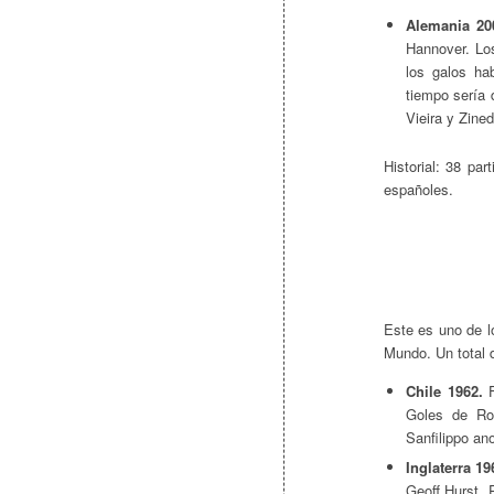
Alemania 20
Hannover. Los
los galos ha
tiempo sería 
Vieira y Zine
Historial: 38 pa
españoles.
Este es uno de l
Mundo. Un total 
Chile 1962.
F
Goles de Ro
Sanfilippo an
Inglaterra 19
Geoff Hurst. 