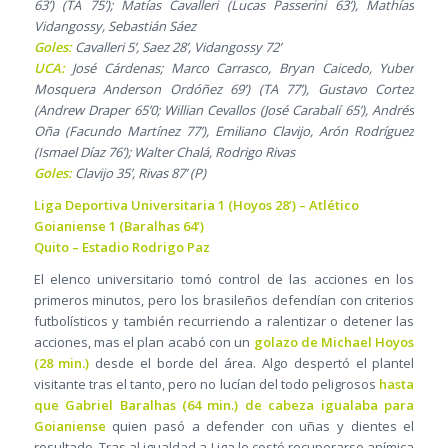
63’) (TA 75’); Matías Cavalleri (Lucas Passerini 63’), Mathías
Vidangossy, Sebastián Sáez
Goles:
Cavalleri 5’, Saez 28’, Vidangossy 72’
UCA:
José Cárdenas; Marco Carrasco, Bryan Caicedo, Yuber
Mosquera Anderson Ordóñez 69’) (TA 77’), Gustavo Cortez
(Andrew Draper 65’0; Willian Cevallos (José Carabalí 65’), Andrés
Oña (Facundo Martínez 77’), Emiliano Clavijo, Arón Rodríguez
(Ismael Díaz 76’); Walter Chalá, Rodrigo Rivas
Goles:
Clavijo 35’, Rivas 87’ (P)
Liga Deportiva Universitaria 1 (Hoyos 28’) – Atlético
Goianiense 1 (Baralhas 64’)
Quito – Estadio Rodrigo Paz
El elenco universitario tomó control de las acciones en los
primeros minutos, pero los brasileños defendían con criterios
futbolísticos y también recurriendo a ralentizar o detener las
acciones, mas el plan acabó con un
golazo de Michael Hoyos
(28 min.)
desde el borde del área. Algo despertó el plantel
visitante tras el tanto, pero no lucían del todo peligrosos
hasta
que Gabriel Baralhas (64 min.) de cabeza igualaba para
Goianiense
quien pasó a defender con uñas y dientes el
resultado. Tras al igualdad a Liga le costó recuperarse anímica