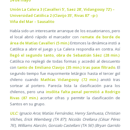
24 de mayo
Unión La Calera 3 (Cavalleri 5’, Saez 28’, Vidangossy 72’) –
Universidad Católica 2 (Clavijo 35’, Rivas 87’ –p-)
Viña del Mar – Sausalito
Había sido un interesante arranque de los ecuatorianos, pero
el local abrió rápido el marcador con
remate de borde de
área de Matías Cavalleri (5 min.)
Entonces la dinámica instó a
Católica a abrir el juego y La Calera respondía en contra. Así
llegó el segundo tanto, obra de Sebastián Sáez (28 min.)
Católica no replegó de todas formas y accedió al descuento
con
tanto de Emiliano Clavijo (35 min.) tras pase filtrado
. El
segundo tiempo fue mayormente letárgico hasta el tercer gol
chileno cuando
Mathías Vidangossy (72 min.
) anotó tras
sortear al portero. Parecía lista la clasificación para los
chilenos, pero una
insólita falta penal permitió a Rodrigo
Rivas (87 min.)
acortar cifras y permitir la clasificación de
Santos en su grupo.
ULC:
Ignacio Arce; Matías Fernández, Henry Sanhueza, Christian
Vilches, Erick Wiemberg (TA 87’); Nicolás Orellana (César Pérez
76’), Williams Alarcón, Gonzalo Castellani (TA 56’) (Bryan Garrido