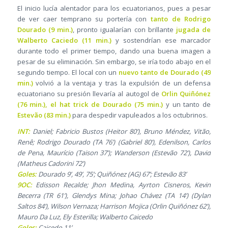
El inicio lucía alentador para los ecuatorianos, pues a pesar
de ver caer temprano su portería con
tanto de Rodrigo
Dourado (9 min.)
, pronto igualarían con brillante
jugada de
Walberto Caciedo (11 min.)
y sostendrían ese marcador
durante todo el primer tiempo, dando una buena imagen a
pesar de su eliminación. Sin embargo, se iría todo abajo en el
segundo tiempo. El local con un
nuevo tanto de Dourado (49
min.)
volvió a la ventaja y tras la expulsión de un defensa
ecuatoriano su presión llevaría al autogol de
Orlin Quiñónez
(76 min.), el hat trick de Dourado (75 min.)
y un tanto de
Estevão (83 min.)
para despedir vapuleados a los octubrinos.
INT:
Daniel; Fabricio Bustos (Heitor 80’), Bruno Méndez, Vitão,
Renê; Rodrigo Dourado (TA 76’) (Gabriel 80’), Edenilson, Carlos
de Pena, Maurício (Taison 37’); Wanderson (Estevão 72’), David
(Matheus Cadorini 72’)
Goles:
Dourado 9’, 49’, 75’; Quiñónez (AG) 67’; Estevão 83’
9OC:
Edisson Recalde; Jhon Medina, Ayrton Cisneros, Kevin
Becerra (TR 61’), Glendys Mina; Johao Chávez (TA 14’) (Dylan
Saltos 84’), Wilson Vernaza; Harrison Mojica (Orlin Quiñónez 62’),
Mauro Da Luz, Ely Esterilla; Walberto Caicedo
Goles:
Caicedo 11’