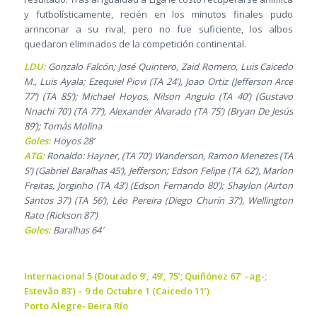
y futbolísticamente, recién en los minutos finales pudo
arrinconar a su rival, pero no fue suficiente, los albos
quedaron eliminados de la competición continental.
LDU:
Gonzalo Falcón; José Quintero, Zaid Romero, Luis Caicedo
M., Luis Ayala; Ezequiel Piovi (TA 24’), Joao Ortiz (Jefferson Arce
77’) (TA 85’); Michael Hoyos, Nilson Angulo (TA 40’) (Gustavo
Nnachi 70’) (TA 77’), Alexander Alvarado (TA 75’) (Bryan De Jesús
89’); Tomás Molina
Goles:
Hoyos 28’
ATG:
Ronaldo: Hayner, (TA 70’) Wanderson, Ramon Menezes (TA
5’) (Gabriel Baralhas 45’), Jefferson; Edson Felipe (TA 62’), Marlon
Freitas, Jorginho (TA 43’) (Edson Fernando 80’); Shaylon (Airton
Santos 37’) (TA 56’), Léo Pereira (Diego Churín 37’), Wellington
Rato (Rickson 87’)
Goles:
Baralhas 64′
Internacional 5 (Dourado 9’, 49’, 75’; Quiñónez 67’ –ag-;
Estevão 83’) – 9 de Octubre 1 (Caicedo 11’)
Porto Alegre- Beira Río