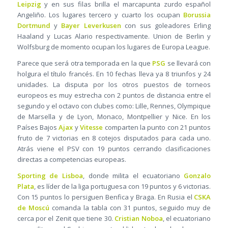
Leipzig
y en sus filas brilla el marcapunta zurdo español
Angeliño. Los lugares tercero y cuarto los ocupan
Borussia
Dortmund
y
Bayer Leverkusen
con sus goleadores Erling
Haaland y Lucas Alario respectivamente. Union de Berlin y
Wolfsburg de momento ocupan los lugares de Europa League.
Parece que será otra temporada en la que
PSG
se llevará con
holgura el título francés. En 10 fechas lleva ya 8 triunfos y 24
unidades. La disputa por los otros puestos de torneos
europeos es muy estrecha con 2 puntos de distancia entre el
segundo y el octavo con clubes como: Lille, Rennes, Olympique
de Marsella y de Lyon, Monaco, Montpellier y Nice. En los
Países Bajos
Ajax
y
Vitesse
comparten la punto con 21 puntos
fruto de 7 victorias en 8 cotejos disputados para cada uno.
Atrás viene el PSV con 19 puntos cerrando clasificaciones
directas a competencias europeas.
Sporting de Lisboa
, donde milita el ecuatoriano
Gonzalo
Plata
, es líder de la liga portuguesa con 19 puntos y 6 victorias.
Con 15 puntos lo persiguen Benfica y Braga. En Rusia el
CSKA
de Moscú
comanda la tabla con 31 puntos, seguido muy de
cerca por el Zenit que tiene 30.
Cristian Noboa
, el ecuatoriano