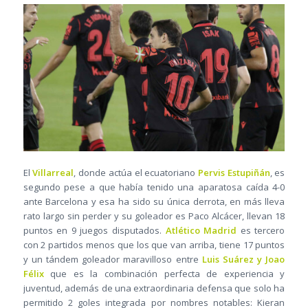
El
Villarreal
, donde actúa el ecuatoriano
Pervis Estupiñán
, es
segundo pese a que había tenido una aparatosa caída 4-0
ante Barcelona y esa ha sido su única derrota, en más lleva
rato largo sin perder y su goleador es Paco Alcácer, llevan 18
puntos en 9 juegos disputados.
Atlético Madrid
es tercero
con 2 partidos menos que los que van arriba, tiene 17 puntos
y un tándem goleador maravilloso entre
Luis Suárez y Joao
Félix
que es la combinación perfecta de experiencia y
juventud, además de una extraordinaria defensa que solo ha
permitido 2 goles integrada por nombres notables: Kieran