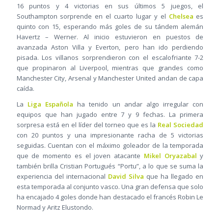
16 puntos y 4 victorias en sus últimos 5 juegos, el
Southampton sorprende en el cuarto lugar y el
Chelsea
es
quinto con 15, esperando más goles de su tándem alemán
Havertz – Werner. Al inicio estuvieron en puestos de
avanzada Aston Villa y Everton, pero han ido perdiendo
pisada. Los villanos sorprendieron con el escalofriante 7-2
que propinaron al Liverpool, mientras que grandes como
Manchester City, Arsenal y Manchester United andan de capa
caída.
La
Liga Española
ha tenido un andar algo irregular con
equipos que han jugado entre 7 y 9 fechas. La primera
sorpresa está en el líder del torneo que es la
Real Sociedad
con 20 puntos y una impresionante racha de 5 victorias
seguidas. Cuentan con el máximo goleador de la temporada
que de momento es el joven atacante
Mikel Oryazabal
y
también brilla Cristian Portugués “Portu”, a lo que se suma la
experiencia del internacional
David Silva
que ha llegado en
esta temporada al conjunto vasco. Una gran defensa que solo
ha encajado 4 goles donde han destacado el francés Robin Le
Normad y Aritz Elustondo.