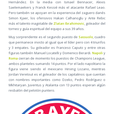
Hernández. En la media con Ismael Bennacer, Alexis
Saelemaekers y Franck Kessié más el atacante Rafael Leao.
Pero también se apoyan en la experiencia del zaguero danés
Simon Kjaer, los ofensivos Hakan Calhanoglu y Ante Rebic
más el talento inagotable de
Zlatan Ibrahimovic
, goleador del
torneo y guía espiritual del equipo a sus 39 años.
Muy sorprendente es el segundo puesto de
Sassuolo
, cuadro
que permanece invicto al igual que el líder pero con 4 triunfos
y 3 empates. Su goleador es Franceso Caputo y entre otras
figuras también Manuel Locatelli y Domenico Berardi.
Napoli
y
Roma
cierran de momento los puestos de Champions League,
ambos planteles sumando 14 puntos. Por el lado napolitano la
figura viene siendo el mexicano Hirving Lozano, mientras
Jordan Veretout es el goleador de los capitalinos que cuentan
con nombres importantes como Dzeko, Pedro Rodríguez o
Mkhitaryan. Juventus y Atalanta con 13 puntos esperan algún
resbalón del pelotón puntero.