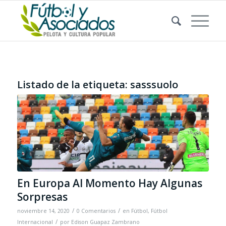
Listado de la etiqueta:
sasssuolo
En Europa Al Momento Hay Algunas
Sorpresas
/
/
noviembre 14, 2020
0 Comentarios
en
Fútbol
,
Fútbol
/
Internacional
por
Edison Guapaz Zambrano