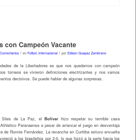
 con Campeón Vacante
/
/
 Comentarios
en
Fútbol
,
Internacional
por
Edison Guapaz Zambrano
edades de la Libertadores es que nos quedamos con campeón
os torneos se vivieron definiciones electrizantes y nos vamos
ntos decisivos. Se puede hablar de algunas sorpresas.
 Siles de La Paz, el
Bolívar
hizo respetar su temible casa
 Athletico Paranaense a pesar de arrancar el juego en desventaja
te de Ronnie Fernández. La revancha en Curitiba estuvo envuelta
oreció a los brasileños por 2-0, lo que forzó a la serie hacia los