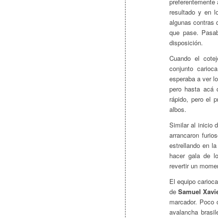
preferentemente 
resultado y en l
algunas contras 
que pase. Pasab
disposición.
Cuando el cotej
conjunto carioc
esperaba a ver lo
pero hasta acá 
rápido, pero el 
albos.
Similar al inicio
arrancaron furio
estrellando en l
hacer gala de lo
revertir un moment
El equipo carioc
de
Samuel Xavie
marcador. Poco d
avalancha brasil