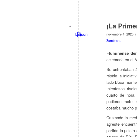
¡La Primer
/
noviembre 4, 2023
Zambrano
Fluminense der
celebrada en el 
Se enfrentaban 2
rápido la inicia
lado Boca manten
talentosos rival
cuarto de hora.
pudieron meter 
costaba mucho po
Cruzando la medi
agreste encuent
partido la pelot
equipo de Río. 