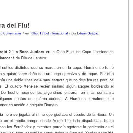
a del Flu!
/
/
0 Comentarios
en
Fútbol
,
Fútbol Internacional
por
Edison Guapaz
rotó 2-1 a Boca Juniors
en la Gran Final de Copa Libertadores
Maracaná de Río de Janeiro.
 estilos distintos que se marcaron en la copa. Fluminense tomó
tiva y quiso hacer daño con un juego agresivo y de toque. Por otro
ía una doble línea de 4 muy estricta que no deje fisuras para los
es. El cuadro Xeneize recién insinuó algún ataque bordeando el
 De hecho, cuando los argentinos entraron en más confianza
algunos sustos en el área carioca. A Fluminense realmente le
ner en acción a chiquito Romero.
a hora se jugaba al ritmo que gustaba el cuadro de la ribera. Un
ro en el medio campo donde André Trinidade disputaba a brazo
a con los Fernández y mientras parecía agotarse la paciencia en el
Pero una g
ran conexión entre Arias y Samuel Xavier permitió