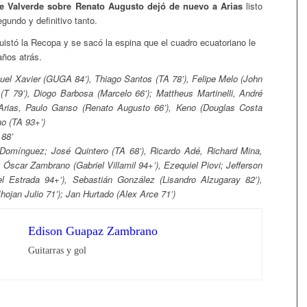
 de Valverde sobre Renato Augusto dejó de nuevo a Arias
listo
egundo y definitivo tanto.
istó la Recopa y se sacó la espina que el cuadro ecuatoriano le
años atrás.
el Xavier (GUGA 84’), Thiago Santos (TA 78’), Felipe Melo (John
(T 79’), Diogo Barbosa (Marcelo 66’); Mattheus Martinelli, André
 Arias, Paulo Ganso (Renato Augusto 66’), Keno (Douglas Costa
o (TA 93+’)
 88’
Domínguez; José Quintero (TA 68’), Ricardo Adé, Richard Mina,
 Óscar Zambrano (Gabriel Villamil 94+’), Ezequiel Piovi; Jefferson
el Estrada 94+’), Sebastián González (Lisandro Alzugaray 82’),
hojan Julio 71’); Jan Hurtado (Alex Arce 71’)
Edison Guapaz Zambrano
Guitarras y gol