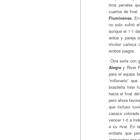
tiros penales q
cuartos de final
Fluminense
. En
no solo sufrió 
aunque el 1-1 da
ardua y pareja e
tricolor carioc
ambos juegos.
Otra serie con g
Alegre
y River P
para el equipo b
“millonario” que
brasileña Inter 
hacia el final de
pero ahora favor
que incluso tuv
casaca colorada
vencer 1-0 a Ind
a su rival. En 
embate que pare
aprovechar esa si