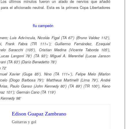
a. Los últimos minutos fueron un atado de nervios que añadió
 para el aficionado neutral. Esta es la primera Copa Libertadores
ro; Luis Advíncula, Nicolás Figal (TA 67’) (Bruno Valdez 112’),
ini, Frank Fabra (TR 111+’); Guillermo Fernández, Ezequiel
elo Saracchi (105’), Cristian Medina (Vicente Taborda 105’),
Lucas Langoni 78’) (TA 93’); Miguel A. Merentiel (Lucas Janson
ani (TA 63’) (Darío Benedetto 78’)
 72’
uel Xavier (Guga 85’), Nino (TA 111+’), Felipe Melo (Marlon
celo (Diogo Barbosa 79’); Mattheus Martinelli (Lima 79’), André
Arias, Paulo Ganso (John Kennedy 80’) (TA 89’) (TR 100’), Keno
Braz 101’); Germán Cano (TA 119’)
 Kennedy 98’
Edison Guapaz Zambrano
Guitarras y gol