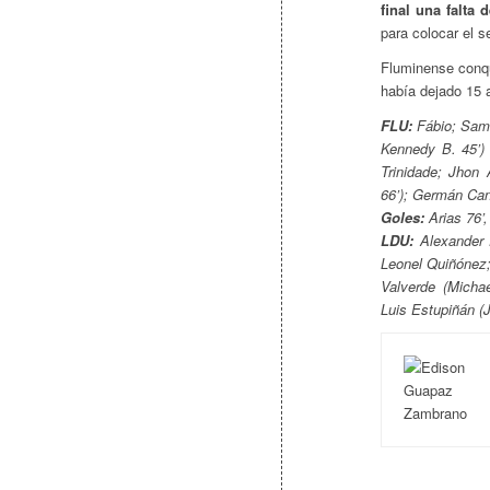
final una falta
para colocar el s
Fluminense conqu
había dejado 15 
FLU:
Fábio; Samu
Kennedy B. 45’) 
Trinidade; Jhon
66’); Germán Can
Goles:
Arias 76’,
LDU:
Alexander 
Leonel Quiñónez;
Valverde (Micha
Luis Estupiñán (J