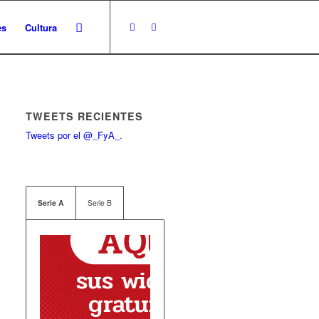
es
Cultura
TWEETS RECIENTES
Tweets por el @_FyA_.
Serie A
Serie B