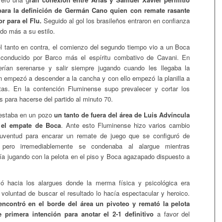
para la definición de Germán Cano quien con remate rasante
r para el Flu.
Seguido al gol los brasileños entraron en confianza
ido más a su estilo.
 tanto en contra, el comienzo del segundo tiempo vio a un Boca
 conducido por Barco más el espíritu combativo de Cavani. En
erían serenarse y salir siempre jugando cuando les llegaba la
ón empezó a descender a la cancha y con ello empezó la planilla a
etas. En la contención Fluminense supo prevalecer y cortar los
 para hacerse del partido al minuto 70.
 estaba en un pozo
un tanto de fuera del área de Luis Advíncula
n el empate de Boca
. Ante esto Fluminense hizo varios cambio
a juventud para encarar un remate de juego que se configuró de
pero irremediablemente se condenaba al alargue mientras
a jugando con la pelota en el piso y Boca agazapado dispuesto a
zó hacia los alargues donde la merma física y psicológica era
a voluntad de buscar el resultado lo hacía espectacular y heroico.
ncontró en el borde del área un pivoteo y remató la pelota
 primera intención para anotar el 2-1 definitivo
a favor del