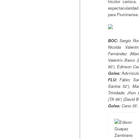
tricolor carioc
espectacularidad
para Fluminense.
BOC:
Sergio Rome
Nicolás Valent
Fernández (Marc
Valentín Barco (
90’), Edinson Cav
Goles:
Advíncula
FLU:
Fábio; Sam
Santos 52’), Mar
Trinidade; Jhon 
(TA 66’) (David 
Goles:
Cano 35’,