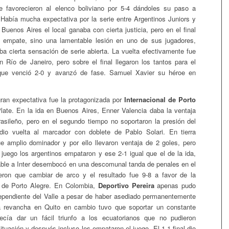
ue favorecieron al elenco boliviano por 5-4 dándoles su paso a
. Había mucha expectativa por la serie entre Argentinos Juniors y
 Buenos Aires el local ganaba con cierta justicia, pero en el final
el empate, sino una lamentable lesión en uno de sus jugadores,
ba cierta sensación de serie abierta. La vuelta efectivamente fue
n Río de Janeiro, pero sobre el final llegaron los tantos para el
a que venció 2-0 y avanzó de fase. Samuel Xavier su héroe en
ran expectativa fue la protagonizada por
Internacional de Porto
late. En la ida en Buenos Aires, Enner Valencia daba la ventaja
rasileño, pero en el segundo tiempo no soportaron la presión del
 dio vuelta al marcador con doblete de Pablo Solari. En tierra
fue amplio dominador y por ello llevaron ventaja de 2 goles, pero
l juego los argentinos empataron y ese 2-1 igual que el de la ida,
able a Inter desembocó en una descomunal tanda de penales en el
ieron que cambiar de arco y el resultado fue 9-8 a favor de la
 de Porto Alegre. En Colombia,
Deportivo Pereira
apenas pudo
ependiente del Valle a pesar de haber asediado permanentemente
la revancha en Quito en cambio tuvo que soportar un constante
cía dar un fácil triunfo a los ecuatorianos que no pudieron
tuación y después incluso les empataron el juego. El 1-1 final dio