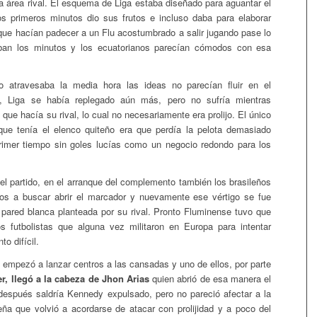
a área rival. El esquema de Liga estaba diseñado para aguantar el
os primeros minutos dio sus frutos e incluso daba para elaborar
que hacían padecer a un Flu acostumbrado a salir jugando pase lo
an los minutos y los ecuatorianos parecían cómodos con esa
o atravesaba la media hora las ideas no parecían fluir en el
a, Liga se había replegado aún más, pero no sufría mientras
 que hacía su rival, lo cual no necesariamente era prolijo. El único
que tenía el elenco quiteño era que perdía la pelota demasiado
primer tiempo sin goles lucías como un negocio redondo para los
 del partido, en el arranque del complemento también los brasileños
sos a buscar abrir el marcador y nuevamente ese vértigo se fue
a pared blanca planteada por su rival. Pronto Fluminense tuvo que
s futbolistas que alguna vez militaron en Europa para intentar
o difícil.
a empezó a lanzar centros a las cansadas y uno de ellos, por parte
r, llegó a la cabeza de Jhon Arias
quien abrió de esa manera el
espués saldría Kennedy expulsado, pero no pareció afectar a la
eña que volvió a acordarse de atacar con prolijidad y a poco del