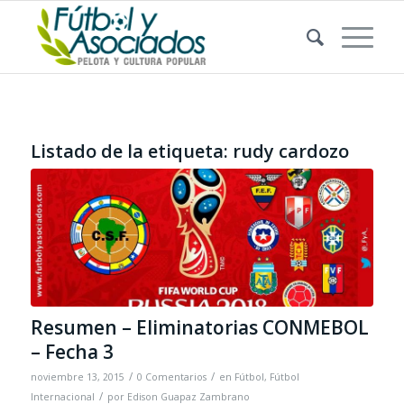
Listado de la etiqueta:
rudy cardozo
Resumen – Eliminatorias CONMEBOL
– Fecha 3
/
/
noviembre 13, 2015
0 Comentarios
en
Fútbol
,
Fútbol
/
Internacional
por
Edison Guapaz Zambrano