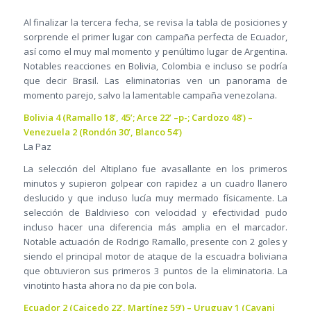
Al finalizar la tercera fecha, se revisa la tabla de posiciones y
sorprende el primer lugar con campaña perfecta de Ecuador,
así como el muy mal momento y penúltimo lugar de Argentina.
Notables reacciones en Bolivia, Colombia e incluso se podría
que decir Brasil. Las eliminatorias ven un panorama de
momento parejo, salvo la lamentable campaña venezolana.
Bolivia 4 (Ramallo 18’, 45’; Arce 22’ –p-; Cardozo 48’) –
Venezuela 2 (Rondón 30’, Blanco 54’)
La Paz
La selección del Altiplano fue avasallante en los primeros
minutos y supieron golpear con rapidez a un cuadro llanero
deslucido y que incluso lucía muy mermado físicamente. La
selección de Baldivieso con velocidad y efectividad pudo
incluso hacer una diferencia más amplia en el marcador.
Notable actuación de Rodrigo Ramallo, presente con 2 goles y
siendo el principal motor de ataque de la escuadra boliviana
que obtuvieron sus primeros 3 puntos de la eliminatoria. La
vinotinto hasta ahora no da pie con bola.
Ecuador 2 (Caicedo 22’, Martínez 59’) – Uruguay 1 (Cavani