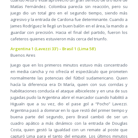
cuando Arturo Vidal aprovechó un gran servicio de tiro libre de
Matías Fernández. Colombia parecía sin reacción, pero su
juego dio un total giro en el segundo tiempo, siendo más
agresivo y la entrada de Cardona fue determinante. Cuando a
James Rodríguez le llegó un buen balón en el área, la mando a
guardar con precisión. Hacia el final del partido, fueron los
cafeteros quienes estuvieron más cerca del triunfo.
Argentina 1 (Lavezzi 33’) – Brasil 1 (Lima 58’)
Buenos Aires
Juego que en los primeros minutos estuvo más concentrado
en media cancha y no ofrecía el espectáculo que prometen
normalmente las potencias del fútbol sudamericano. Quien
hacía la diferencia era Di María, quien con sus corridas y
habilitaciones conducía el ataque albiceleste y en una de sus
jugadas pudo la Argentina abrir el marcador cuando habilitó a
Higuaín que a su vez, dio el pase gol a “Pocho” Lavezzi.
Argentina pasó a dominar en lo que restó del primer tiempo y
buena parte del segundo, pero Brasil cambió de ser un
cuadro apático a más dinámico con la entrada de Douglas
Costa, quien gestó la igualdad con un remate al poste que
capturó Lima para el tanto del empate. Los últimos minutos