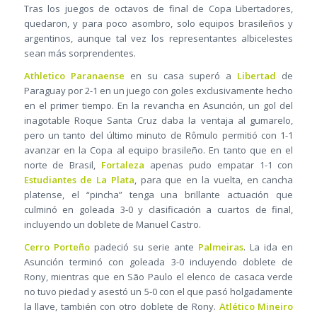
Tras los juegos de octavos de final de Copa Libertadores,
quedaron, y para poco asombro, solo equipos brasileños y
argentinos, aunque tal vez los representantes albicelestes
sean más sorprendentes.
Athletico Paranaense
en su casa superó a
Libertad
de
Paraguay por 2-1 en un juego con goles exclusivamente hecho
en el primer tiempo. En la revancha en Asunción, un gol del
inagotable Roque Santa Cruz daba la ventaja al gumarelo,
pero un tanto del último minuto de Rômulo permitió con 1-1
avanzar en la Copa al equipo brasileño. En tanto que en el
norte de Brasil,
Fortaleza
apenas pudo empatar 1-1 con
Estudiantes de La Plata
, para que en la vuelta, en cancha
platense, el “pincha” tenga una brillante actuación que
culminó en goleada 3-0 y clasificación a cuartos de final,
incluyendo un doblete de Manuel Castro.
Cerro Porteño
padeció su serie ante
Palmeiras
. La ida en
Asunción terminó con goleada 3-0 incluyendo doblete de
Rony, mientras que en São Paulo el elenco de casaca verde
no tuvo piedad y asestó un 5-0 con el que pasó holgadamente
la llave, también con otro doblete de Rony.
Atlético Mineiro