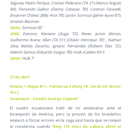
Segovia; Pedro Perlaza, Cristian Pellerano (TA 21’) (Marco Angulo
84’), Fernando Gaibor (Danny Cabezas 78’), Lorenzo Faravelli,
Jhoanner Chávez (Billy Arce 78’); Junior Sornoza (Jaime Ayoví 87’),
Jonatan Bauman
Goles:
Sornoza 50’
AMG:
Everson; Mariano (Guga 72’), Rever, Junior Alonso,
Guilherme Arana; Allan (TA 51’) (Otávio Henrique 78’) , Nathan
Silva; Matías Zaracho, Ignacio Fernández (Rúbens Días 72’),
Ademir Santos (Eduardo Vargas 78’); Hulk (Calebe 93+’)
Goles:
Hulk 7’
27 de abril
Emelec 1 (Rojas 61’) – Palmeiras 3 (Rony 18’, Verón 24’, Breno
91+’)
Guayaquil – Estadio George Capwell
El cuadro ecuatoriano trató de no amilanarse ante el
bicampeón de América, pero la presión de los brasileños
empezó a forzar errores en la zaga azul hasta que se rompió
la resistencia cuando
Rony (18 min.) de cabeza abrió el