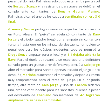
pesar del dominio, Palmeiras solo pudo estar arriba por un gol
de
Gustavo Scarpa
y la resistencia paraguaya se dobló en el
complemento con tantos de
Rony y Gabriel Menino.
Palmeiras alcanzó uno de los cupos a
semifinales con ese 3-0
final.
Gremio y Santos
protagonizaron un espectacular encuentro
en Porto Alegre. El “peixe” se adelantó con tanto de
Kaio
Jorge
y el tricolor gaúcho bregó por el empate sin contar con
fortuna hasta que en los minuto de descuento, un polémico
penal que trajo los clásicos incidentes coperos permitió a
Diego Souza
empatar para el local y el
1-1 dejaba abierta la
llave.
Para el duelo de revancha se esperaba una definición
cerrada, pero un grueso error defensivo permitió a
Kaio Jorge
abrir el marcador para Santos apenas iniciado el juego. Poco
después,
Marinho
aumentaba el marcador y dejaba a Gremio
muy comprometido para el resto del juego. En el segundo
tiempo, otro tanto de
Kaio Jorge
y uno de
Laercio
hicieron
una jornada contundente para los santistas, quienes a pesar
del descuento de
Thaciano
con marcador de
4-1 lograron
ampliamente su paso a semifinales.