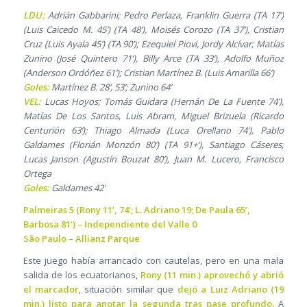
LDU:
Adrián Gabbarini; Pedro Perlaza, Franklin Guerra (TA 17’)
(Luis Caicedo M. 45’) (TA 48’), Moisés Corozo (TA 37’), Cristian
Cruz (Luis Ayala 45’) (TA 90’); Ezequiel Piovi, Jordy Alcívar; Matías
Zunino (José Quintero 71’), Billy Arce (TA 33’), Adolfo Muñoz
(Anderson Ordóñez 61’); Cristian Martínez B. (Luis Amarilla 66’)
Goles:
Martínez B. 28’, 53’; Zunino 64’
VEL:
Lucas Hoyos; Tomás Guidara (Hernán De La Fuente 74’),
Matías De Los Santos, Luis Abram, Miguel Brizuela (Ricardo
Centurión 63’); Thiago Almada (Luca Orellano 74’), Pablo
Galdames (Florián Monzón 80’) (TA 91+’), Santiago Cáseres;
Lucas Janson (Agustín Bouzat 80’), Juan M. Lucero, Francisco
Ortega
Goles:
Galdames 42’
Palmeiras 5 (Rony 11’, 74’; L. Adriano 19; De Paula 65’,
Barbosa 81’) – Independiente del Valle 0
São Paulo – Allianz Parque
Este juego había arrancado con cautelas, pero en una mala
salida de los ecuatorianos,
Rony (11 min.) aprovechó y abrió
el marcador
, situación similar que
dejó a Luiz Adriano (19
min.) listo para anotar la segunda tras pase profundo.
A