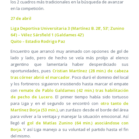
los 2 cuadros más tradicionales en la búsqueda de avanzar
en la competición.
27 de abril
Liga Deportiva Universitaria 3 (Martínez B. 28’, 53’; Zunino
64’) – Vélez Sársfield 1 (Galdames 42’)
Quito – Estadio Rodrigo Paz
Encuentro que arrancó muy animado con opciones de gol de
lado y lado, pero de hecho se veía más prolijo al elenco
argentino que lamentaría haber desperdiciado sus
oportunidades, pues
Cristian Martínez (28 min.) de cabeza
tras córner abrió el marcador
. Poco duró el dominio del local
y los fortineros siguieron insistiendo hasta marcar el empate
con
remate de Pablo Galdames (42 min.) tras habilitación
de pecho de Lucero.
El primer tiempo había sido tortuoso
para Liga y en el segundo se encontró con
otro tanto de
Martínez Borja (53 min.)
, un zurdazo desde el borde del área
para volver a la ventaja y manejar la situación emocional. Así
llegó el
gol de Matías Zunino (64 min.) asociándose con
Borja.
Y así Liga manejo a su voluntad el partido hasta el fin
del mismo.