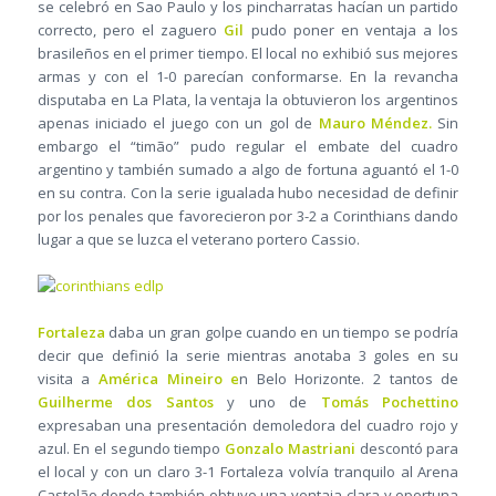
se celebró en Sao Paulo y los pincharratas hacían un partido
correcto, pero el zaguero
Gil
pudo poner en ventaja a los
brasileños en el primer tiempo. El local no exhibió sus mejores
armas y con el 1-0 parecían conformarse. En la revancha
disputaba en La Plata, la ventaja la obtuvieron los argentinos
apenas iniciado el juego con un gol de
Mauro Méndez.
Sin
embargo el “timão” pudo regular el embate del cuadro
argentino y también sumado a algo de fortuna aguantó el 1-0
en su contra. Con la serie igualada hubo necesidad de definir
por los penales que favorecieron por 3-2 a Corinthians dando
lugar a que se luzca el veterano portero Cassio.
Fortaleza
daba un gran golpe cuando en un tiempo se podría
decir que definió la serie mientras anotaba 3 goles en su
visita a
América Mineiro e
n Belo Horizonte. 2 tantos de
Guilherme dos Santos
y uno de
Tomás Pochettino
expresaban una presentación demoledora del cuadro rojo y
azul. En el segundo tiempo
Gonzalo Mastriani
descontó para
el local y con un claro 3-1 Fortaleza volvía tranquilo al Arena
Castelão donde también obtuvo una ventaja clara y oportuna