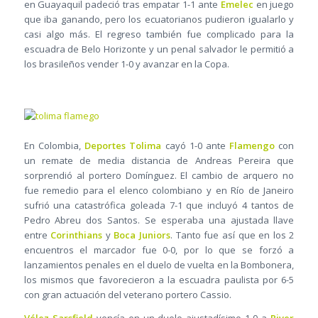
en Guayaquil padeció tras empatar 1-1 ante
Emelec
en juego
que iba ganando, pero los ecuatorianos pudieron igualarlo y
casi algo más. El regreso también fue complicado para la
escuadra de Belo Horizonte y un penal salvador le permitió a
los brasileños vender 1-0 y avanzar en la Copa.
En Colombia,
Deportes Tolima
cayó 1-0 ante
Flamengo
con
un remate de media distancia de Andreas Pereira que
sorprendió al portero Domínguez. El cambio de arquero no
fue remedio para el elenco colombiano y en Río de Janeiro
sufrió una catastrófica goleada 7-1 que incluyó 4 tantos de
Pedro Abreu dos Santos. Se esperaba una ajustada llave
entre
Corinthians
y
Boca Juniors
. Tanto fue así que en los 2
encuentros el marcador fue 0-0, por lo que se forzó a
lanzamientos penales en el duelo de vuelta en la Bombonera,
los mismos que favorecieron a la escuadra paulista por 6-5
con gran actuación del veterano portero Cassio.
Vélez Sarsfield
vencía en un duelo ajustadísimo 1-0 a
River