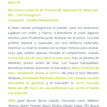
Abril 28
Barcelona 4 (Garcés 45’, Pineida 66’, Martínez 73’, Mastriani
85’) – The Strongest 0
Guayaquil – Estadio Monumental
El Ídolo intento protagonizar el partido, pero los bolivianos
jugaban con orden y fuerza. A Barcelona le costó algunos
minutos, pero finalmente pudo dominar las acciones. La visita
prefirió esperar y especular con una defensa ordenada,
mientras su rival no estaba con la mejor fortuna para anotar,
cosa que cambió apenas iniciado el complemento cuando
Carlos Garcés (45 min.) abrió el marcador
tras un pivoteo de
Martínez, previo centro de Díaz. Con mayor tranquilidad,
Barcelona intentó aumentar el marcador y
Mario Pineida (66
min.) rematando desde el vértice
del área lo hizo. Minutos
después,
Emmanuel Martínez (74 min.) con remate cruzado
decretaba la goleada
y el marcador lo
cerró Gonzalo
Mastriani (85 min.) con una definición tras recibir el balón
con el pecho.
BAR:
Javier Burrai; Byron Castillo, Fernando León, Williams
Riveros, Mario Pineida; Nixon Molina (Sergio López 76’), Bruno