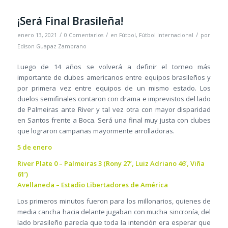
¡Será Final Brasileña!
/
/
/
enero 13, 2021
0 Comentarios
en
Fútbol
,
Fútbol Internacional
por
Edison Guapaz Zambrano
Luego de 14 años se volverá a definir el torneo más
importante de clubes americanos entre equipos brasileños y
por primera vez entre equipos de un mismo estado. Los
duelos semifinales contaron con drama e imprevistos del lado
de Palmeiras ante River y tal vez otra con mayor disparidad
en Santos frente a Boca. Será una final muy justa con clubes
que lograron campañas mayormente arrolladoras.
5 de enero
River Plate 0 – Palmeiras 3 (Rony 27’, Luiz Adriano 46’, Viña
61’)
Avellaneda – Estadio Libertadores de América
Los primeros minutos fueron para los millonarios, quienes de
media cancha hacia delante jugaban con mucha sincronía, del
lado brasileño parecía que toda la intención era esperar que