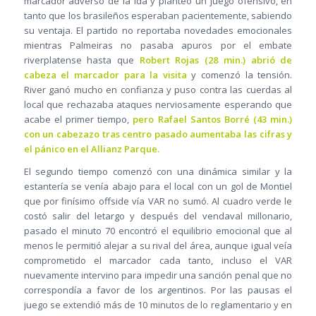
marcador adverso de la ida y planteó un juego ofensivo, en
tanto que los brasileños esperaban pacientemente, sabiendo
su ventaja. El partido no reportaba novedades emocionales
mientras Palmeiras no pasaba apuros por el embate
riverplatense hasta que
Robert Rojas (28 min.) abrió de
cabeza el marcador para la visita
y comenzó la tensión.
River ganó mucho en confianza y puso contra las cuerdas al
local que rechazaba ataques nerviosamente esperando que
acabe el primer tiempo,
pero Rafael Santos Borré (43 min.)
con un cabezazo tras centro pasado aumentaba las cifras y
el pánico en el Allianz Parque.
El segundo tiempo comenzó con una dinámica similar y la
estantería se venía abajo para el local con un gol de Montiel
que por finísimo offside vía VAR no sumó. Al cuadro verde le
costó salir del letargo y después del vendaval millonario,
pasado el minuto 70 encontró el equilibrio emocional que al
menos le permitió alejar a su rival del área, aunque igual veía
comprometido el marcador cada tanto, incluso el VAR
nuevamente intervino para impedir una sanción penal que no
correspondía a favor de los argentinos. Por las pausas el
juego se extendió más de 10 minutos de lo reglamentario y en