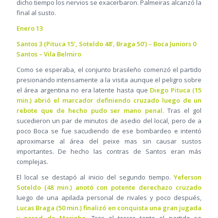
dicho tiempo los nervios se exacerbaron. Palmeiras alcanzó la
final al susto.
Enero 13
Santos 3 (Pituca 15’, Soteldo 48’, Braga 50’) – Boca Juniors 0
Santos – Vila Belmiro
Como se esperaba, el conjunto brasileño comenzó el partido
presionando intensamente a la visita aunque el peligro sobre
el área argentina no era latente hasta que
Diego Pituca (15
min.) abrió el marcador definiendo cruzado luego de un
rebote que de hecho pudo ser mano penal.
Tras el gol
sucedieron un par de minutos de asedio del local, pero de a
poco Boca se fue sacudiendo de ese bombardeo e intentó
aproximarse al área del peixe mas sin causar sustos
importantes. De hecho las contras de Santos eran más
complejas.
El local se destapó al inicio del segundo tiempo.
Yeferson
Soteldo (48 min.) anotó con potente derechazo cruzado
luego de una apilada personal de rivales y poco después,
Lucas Braga (50 min.) finalizó en conquista una gran jugada
y pared de Marinho.
Tras el tercer tanto el partido se