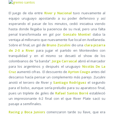
El juego de ida entre
River y Nacional
tuvo nuevamente al
equipo uruguayo apostando a su poder defensivo y así
esperando el pasar de los minutos, cedió iniciativa viendo
hasta donde llegaba la paciencia de su rival, pero una falta
penal transformada en gol por
Gonzalo Montiel
daba la
ventaja al millonario que nuevamente fue local en Avellaneda.
Sobre el final, un gol de
Bruno Zuculini
dio una
clara pizarra
de 2-0 a River
para jugar el partido en Montevideo con
tranquilidad y en el mismo se desató el show de los
colombianos de “la banda”.
Jorge Carrascal
abrió el marcador
para los argentinos y después el uruguayo
Nicolás De La
Cruz
aumentó cifras. El descuento de
Ayrton Cougo
antes del
descanso hacía pensar un complemento más parejo. Zuculini
anotó el tercero de River y
Santiago Rodríguez
el segundo
para el bolso, aunque sería preludio para su aparatoso final,
pues un triplete de goles de
Rafael Santos Borré
estableció
un impresionante 6-2 final con el que River Plate sacó su
pasaje a semifinales.
Racing y Boca Juniors
comenzaron tarde su llave, que era