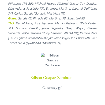
Piñatares (TA 30’); Michael Hoyos (Gabriel Cortez 74’), Damián
Díaz (Adonis Preciado 77’), Emanuel Martínez (Leonel Quiñónez
74’); Carlos Garcés (Gonzalo Mastriani 76’)
Goles:
Garcés 45’, Pineida 66’, Martínez 73’, Mastriani 85’
THS:
Daniel Vaca; José Sagredo, Marvin Bejarano (Raúl Castro
51’), Gonzalo Castillo, Jesús Sagredo; Diego Wayar, Gabriel
Valverde, Willie Barbosa (Rudy Cardozo 59’) (TA 81’), Ramiro Vaca
(TA 31’) (Jaime Arrascaita 88’); Jair Reinoso (Jeyson Chura 88’), Saúl
Torres (TA 40’) (Rolando Blackburn 59’)
Edison Guapaz Zambrano
Guitarras y gol