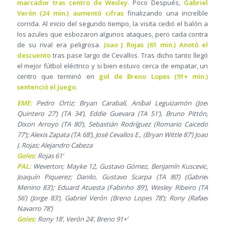
marcador tras centro de Wesley.
Poco Después,
Gabriel
Verón (24 min.) aumentó cifras
finalizando una increíble
corrida. Al inicio del segundo tiempo, la visita cedió el balón a
los azules que esbozaron algunos ataques, pero cada contra
de su rival era peligrosa.
Joao J Rojas (61 min.) Anotó el
descuento
tras pase largo de Cevallos. Tras dicho tanto llegó
el mejor fútbol eléctrico y si bien estuvo cerca de empatar, un
centro que terminó en
gol de Breno Lopes (91+ min.)
sentenció el juego.
EME:
Pedro Ortiz; Bryan Carabalí, Aníbal Leguizamón (Joel
Quintero 27’) (TA 34’), Eddie Guevara (TA 51’), Bruno Pittón;
Dixon Arroyo (TA 80’), Sebastián Rodríguez (Romario Caicedo
77’); Alexis Zapata (TA 68’), José Cevallos E., (Bryan Wittle 87’) Joao
J. Rojas; Alejandro Cabeza
Goles:
Rojas 61’
PAL:
Weverton; Mayke 12, Gustavo Gómez, Benjamín Kuscevic,
Joaquín Piquerez; Danilo, Gustavo Scarpa (TA 80’) (Gabriel
Menino 83’); Eduard Atuesta (Fabinho 89’), Wesley Ribeiro (TA
56’) (Jorge 83’), Gabriel Verón (Breno Lopes 78’); Rony (Rafael
Navarro 78’)
Goles:
Rony 18’, Verón 24’, Breno 91+’