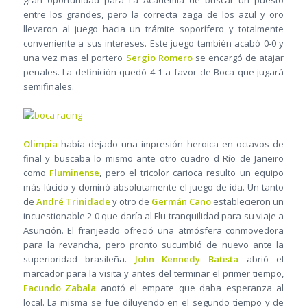
gran oportunidad para La Academia de buscar un puesto
entre los grandes, pero la correcta zaga de los azul y oro
llevaron al juego hacia un trámite soporífero y totalmente
conveniente a sus intereses. Este juego también acabó 0-0 y
una vez mas el portero
Sergio Romero
se encargó de atajar
penales. La definición quedó 4-1 a favor de Boca que jugará
semifinales.
Olimpia
había dejado una impresión heroica en octavos de
final y buscaba lo mismo ante otro cuadro d Río de Janeiro
como
Fluminense
, pero el tricolor carioca resulto un equipo
más lúcido y dominó absolutamente el juego de ida. Un tanto
de
André Trinidade
y otro de
Germán Cano
establecieron un
incuestionable 2-0 que daría al Flu tranquilidad para su viaje a
Asunción. El franjeado ofreció una atmósfera conmovedora
para la revancha, pero pronto sucumbió de nuevo ante la
superioridad brasileña.
John Kennedy Batista
abrió el
marcador para la visita y antes del terminar el primer tiempo,
Facundo Zabala
anotó el empate que daba esperanza al
local. La misma se fue diluyendo en el segundo tiempo y de