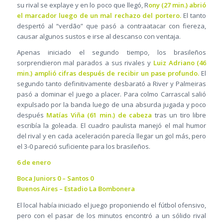
su rival se explaye y en lo poco que llegó, R
ony (27 min.) abrió
el marcador luego de un mal rechazo del portero.
El tanto
despertó al “verdão” que pasó a contraatacar con fiereza,
causar algunos sustos e irse al descanso con ventaja.
Apenas iniciado el segundo tiempo, los brasileños
sorprendieron mal parados a sus rivales y
Luiz Adriano (46
min.) amplió cifras después de recibir un pase profundo.
El
segundo tanto definitivamente desbarató a River y Palmeiras
pasó a dominar el juego a placer. Para colmo Carrascal salió
expulsado por la banda luego de una absurda jugada y poco
después
Matías Viña (61 min.) de cabeza
tras un tiro libre
escribía la goleada. El cuadro paulista manejó el mal humor
del rival y en cada aceleración parecía llegar un gol más, pero
el 3-0 pareció suficiente para los brasileños.
6 de enero
Boca Juniors 0 – Santos 0
Buenos Aires – Estadio La Bombonera
El local había iniciado el juego proponiendo el fútbol ofensivo,
pero con el pasar de los minutos encontró a un sólido rival