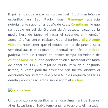
El primer choque entre los colosos del fútbol brasileño se
escenificó en Sao Paulo, mas
Flamengo
aparecía
notoriamente superior al dueño de casa,
Corinthians
, lo que
se tradujo en gol de Giorgian de Arrascaeta cruzando la
media hora de juego. Al iniciar el segundo, el “mengão”
aumentó cifras con el infaltable Gabriel Barbosa.
El 2-0 como
visitante
hace creer que el equipo de Río de Janeiro será
semifinalista. En Belo Horizonte el actual campeón,
Palmeiras
,
padecía ante un remate de primer tiempo formidable de
Atlético Mineiro
, que se adelantaba en el marcador con tanto
de penal de Hulk y autogol de Murilo. Pero en el segundo
tiempo, el verde paulista arremetió con fuerza, alcanzó el
descuento con un tanto que hizo a Murilo Cerqueira pagar su
deuda y en los descuentos Danilo anotó el
2-2 final.
Un partidazo se escenificó en el José Amalfitani de Buenos
Aires. Lucas Janson había tempranamente abierto el marcador