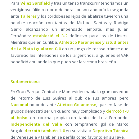
Para
Vélez Sarsfield
y tras un tenso transcurrir tendríamos un
vertiginoso último cuarto de hora. Janson anotaría la segunda
ante
Talleres
y los cordobeses lejos de abatirse tuvieron una
notable reacción con tantos de Michael Santos y Rodrigo
Garro alcanzando un impensado empate, mas Julián
Fernández
estableció el 3-2
definitivo para los de Liniers.
Mientras que en Curitiba,
Athletico Paranaense y Estudiantes
de La Plata igualaron 0-0
en un juego de rocoso trámite que
favoreció las intenciones de los argentinos, a quienes el VAR
benefició anulando lo que pudo ser la victoria brasileña.
Sudamericana
En Gran Parque Central de Montevideo había la gran novedad
del retorno de Luis Suárez al club de sus amores, pero
Nacional
no pudo ante
Atlético Goianiense
, que en fase de
grupos demostró ser un cuadro muy complicado y
derrotó 1-0
al bolso
en cancha propia con tanto de Luiz Fernando.
Independiente del Valle
con tempranero gol de Marco
Angulo
derrotó también 1-0
en su visita a
Deportivo Táchira
de Venezuela y también se perfila como favorito en su llave.