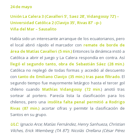
24 de mayo
Unión La Calera 3 (Cavalleri 5’, Saez 28’, Vidangossy 72’) –
Universidad Católica 2 (Clavijo 35’, Rivas 87’ –p-)
Viña del Mar – Sausalito
Había sido un interesante arranque de los ecuatorianos, pero
el local abrió rápido el marcador con
remate de borde de
área de Matías Cavalleri (5 min.)
Entonces la dinámica instó a
Católica a abrir el juego y La Calera respondía en contra. Así
llegó el segundo tanto, obra de Sebastián Sáez (28 min.)
Católica no replegó de todas formas y accedió al descuento
con
tanto de Emiliano Clavijo (35 min.) tras pase filtrado
. El
segundo tiempo fue mayormente letárgico hasta el tercer gol
chileno cuando
Mathías Vidangossy (72 min.
) anotó tras
sortear al portero. Parecía lista la clasificación para los
chilenos, pero una
insólita falta penal permitió a Rodrigo
Rivas (87 min.)
acortar cifras y permitir la clasificación de
Santos en su grupo.
ULC:
Ignacio Arce; Matías Fernández, Henry Sanhueza, Christian
Vilches, Erick Wiemberg (TA 87’); Nicolás Orellana (César Pérez