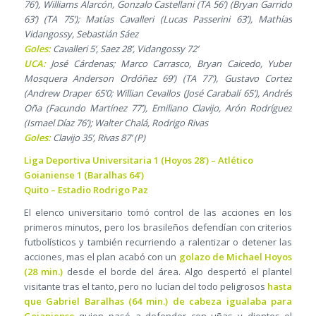
76’), Williams Alarcón, Gonzalo Castellani (TA 56’) (Bryan Garrido
63’) (TA 75’); Matías Cavalleri (Lucas Passerini 63’), Mathías
Vidangossy, Sebastián Sáez
Goles:
Cavalleri 5’, Saez 28’, Vidangossy 72’
UCA:
José Cárdenas; Marco Carrasco, Bryan Caicedo, Yuber
Mosquera Anderson Ordóñez 69’) (TA 77’), Gustavo Cortez
(Andrew Draper 65’0; Willian Cevallos (José Carabalí 65’), Andrés
Oña (Facundo Martínez 77’), Emiliano Clavijo, Arón Rodríguez
(Ismael Díaz 76’); Walter Chalá, Rodrigo Rivas
Goles:
Clavijo 35’, Rivas 87’ (P)
Liga Deportiva Universitaria 1 (Hoyos 28’) – Atlético
Goianiense 1 (Baralhas 64’)
Quito – Estadio Rodrigo Paz
El elenco universitario tomó control de las acciones en los
primeros minutos, pero los brasileños defendían con criterios
futbolísticos y también recurriendo a ralentizar o detener las
acciones, mas el plan acabó con un
golazo de Michael Hoyos
(28 min.)
desde el borde del área. Algo despertó el plantel
visitante tras el tanto, pero no lucían del todo peligrosos
hasta
que Gabriel Baralhas (64 min.) de cabeza igualaba para