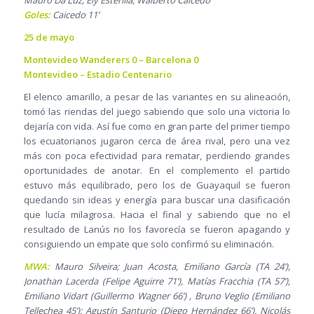
Goles:
Caicedo 11’
25 de mayo
Montevideo Wanderers 0 – Barcelona 0
Montevideo – Estadio Centenario
El elenco amarillo, a pesar de las variantes en su alineación,
tomó las riendas del juego sabiendo que solo una victoria lo
dejaría con vida. Así fue como en gran parte del primer tiempo
los ecuatorianos jugaron cerca de área rival, pero una vez
más con poca efectividad para rematar, perdiendo grandes
oportunidades de anotar. En el complemento el partido
estuvo más equilibrado, pero los de Guayaquil se fueron
quedando sin ideas y energía para buscar una clasificación
que lucía milagrosa. Hacia el final y sabiendo que no el
resultado de Lanús no los favorecía se fueron apagando y
consiguiendo un empate que solo confirmó su eliminación.
MWA:
Mauro Silveira; Juan Acosta, Emiliano García (TA 24’),
Jonathan Lacerda (Felipe Aguirre 71’), Matías Fracchia (TA 57’);
Emiliano Vidart (Guillermo Wagner 66’) , Bruno Veglio (Emiliano
Tellechea 45’); Agustín Santurio (Diego Hernández 66’), Nicolás