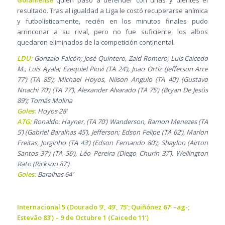
Goianiense
quien pasó a defender con uñas y dientes el
resultado. Tras al igualdad a Liga le costó recuperarse anímica
y futbolísticamente, recién en los minutos finales pudo
arrinconar a su rival, pero no fue suficiente, los albos
quedaron eliminados de la competición continental.
LDU:
Gonzalo Falcón; José Quintero, Zaid Romero, Luis Caicedo
M., Luis Ayala; Ezequiel Piovi (TA 24’), Joao Ortiz (Jefferson Arce
77’) (TA 85’); Michael Hoyos, Nilson Angulo (TA 40’) (Gustavo
Nnachi 70’) (TA 77’), Alexander Alvarado (TA 75’) (Bryan De Jesús
89’); Tomás Molina
Goles:
Hoyos 28’
ATG:
Ronaldo: Hayner, (TA 70’) Wanderson, Ramon Menezes (TA
5’) (Gabriel Baralhas 45’), Jefferson; Edson Felipe (TA 62’), Marlon
Freitas, Jorginho (TA 43’) (Edson Fernando 80’); Shaylon (Airton
Santos 37’) (TA 56’), Léo Pereira (Diego Churín 37’), Wellington
Rato (Rickson 87’)
Goles:
Baralhas 64′
Internacional 5 (Dourado 9’, 49’, 75’; Quiñónez 67’ –ag-;
Estevão 83’) – 9 de Octubre 1 (Caicedo 11’)