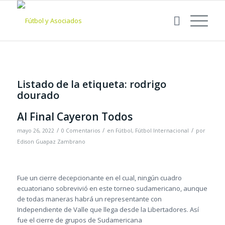
Listado de la etiqueta:
rodrigo
dourado
Al Final Cayeron Todos
/
/
/
mayo 26, 2022
0 Comentarios
en
Fútbol
,
Fútbol Internacional
por
Edison Guapaz Zambrano
Fue un cierre decepcionante en el cual, ningún cuadro
ecuatoriano sobrevivió en este torneo sudamericano, aunque
de todas maneras habrá un representante con
Independiente de Valle que llega desde la Libertadores. Así
fue el cierre de grupos de Sudamericana