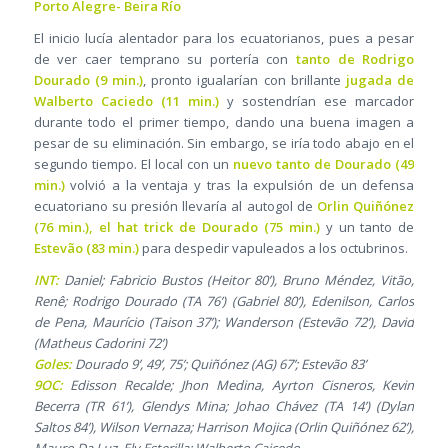
Porto Alegre- Beira Río
El inicio lucía alentador para los ecuatorianos, pues a pesar
de ver caer temprano su portería con
tanto de Rodrigo
Dourado (9 min.)
, pronto igualarían con brillante
jugada de
Walberto Caciedo (11 min.)
y sostendrían ese marcador
durante todo el primer tiempo, dando una buena imagen a
pesar de su eliminación. Sin embargo, se iría todo abajo en el
segundo tiempo. El local con un
nuevo tanto de Dourado (49
min.)
volvió a la ventaja y tras la expulsión de un defensa
ecuatoriano su presión llevaría al autogol de
Orlin Quiñónez
(76 min.), el hat trick de Dourado (75 min.)
y un tanto de
Estevão (83 min.)
para despedir vapuleados a los octubrinos.
INT:
Daniel; Fabricio Bustos (Heitor 80’), Bruno Méndez, Vitão,
Renê; Rodrigo Dourado (TA 76’) (Gabriel 80’), Edenilson, Carlos
de Pena, Maurício (Taison 37’); Wanderson (Estevão 72’), David
(Matheus Cadorini 72’)
Goles:
Dourado 9’, 49’, 75’; Quiñónez (AG) 67’; Estevão 83’
9OC:
Edisson Recalde; Jhon Medina, Ayrton Cisneros, Kevin
Becerra (TR 61’), Glendys Mina; Johao Chávez (TA 14’) (Dylan
Saltos 84’), Wilson Vernaza; Harrison Mojica (Orlin Quiñónez 62’),
Mauro Da Luz, Ely Esterilla; Walberto Caicedo