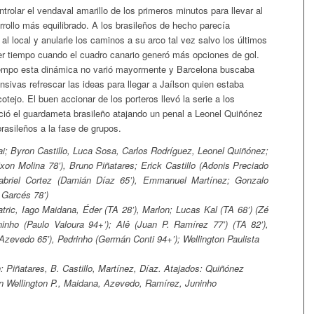
ntrolar el vendaval amarillo de los primeros minutos para llevar al
rrollo más equilibrado. A los brasileños de hecho parecía
 al local y anularle los caminos a su arco tal vez salvo los últimos
er tiempo cuando el cuadro canario generó más opciones de gol.
iempo esta dinámica no varió mayormente y Barcelona buscaba
nsivas refrescar las ideas para llegar a Jaílson quien estaba
otejo. El buen accionar de los porteros llevó la serie a los
ció el guardameta brasileño atajando un penal a Leonel Quiñónez
brasileños a la fase de grupos.
ai; Byron Castillo, Luca Sosa, Carlos Rodríguez, Leonel Quiñónez;
xon Molina 78’), Bruno Piñatares; Erick Castillo (Adonis Preciado
Gabriel Cortez (Damián Díaz 65’), Emmanuel Martínez; Gonzalo
 Garcés 78’)
tric, Iago Maidana, Éder (TA 28’), Marlon; Lucas Kal (TA 68’) (Zé
ninho (Paulo Valoura 94+’); Alê (Juan P. Ramírez 77’) (TA 82’),
Azevedo 65’), Pedrinho (Germán Conti 94+’); Wellington Paulista
: Piñatares, B. Castillo, Martínez, Díaz. Atajados: Quiñónez
on Wellington P., Maidana, Azevedo, Ramírez, Juninho