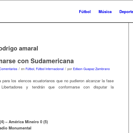
Fútbol
Música
Deport
odrigo amaral
marse con Sudamericana
/
/
Comentarios
en
Fútbol
,
Fútbol Internacional
por
Edison Guapaz Zambrano
 para los elencos ecuatorianos que no pudieron alcanzar la fase
Libertadores y tendrán que conformarse con disputar la
4) – América Mineiro 0 (5)
tadio Monumental