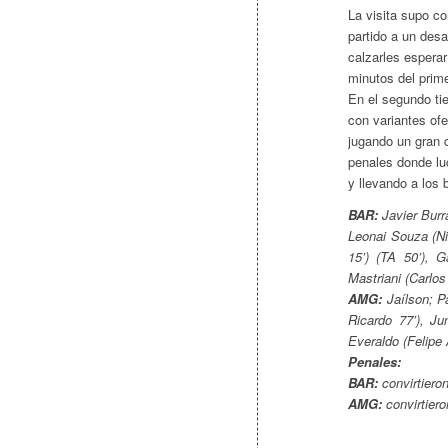
La visita supo co
partido a un desa
calzarles esperar
minutos del prim
En el segundo t
con variantes ofe
jugando un gran c
penales donde lu
y llevando a los 
BAR:
Javier Burr
Leonai Souza (Ni
15’) (TA 50’), 
Mastriani (Carlos
AMG:
Jaílson; Pa
Ricardo 77’), Ju
Everaldo (Felipe 
Penales:
BAR:
convirtieron
AMG:
convirtier