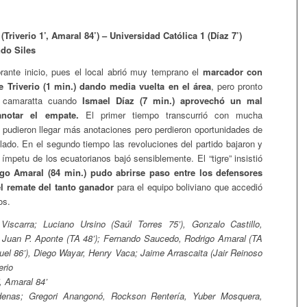
(Triverio 1’, Amaral 84’) – Universidad Católica 1 (Díaz 7’)
do Siles
rante inicio, pues el local abrió muy temprano el
marcador con
e Triverio (1 min.) dando media vuelta en el área
, pero pronto
 camaratta cuando
Ismael Díaz (7 min.) aprovechó un mal
anotar el empate.
El primer tiempo transcurrió con mucha
n pudieron llegar más anotaciones pero perdieron oportunidades de
 lado. En el segundo tiempo las revoluciones del partido bajaron y
ímpetu de los ecuatorianos bajó sensiblemente. El “tigre” insistió
go Amaral (84 min.) pudo abrirse paso entre los defensores
el remate del tanto ganador
para el equipo boliviano que accedió
os.
Viscarra; Luciano Ursino (Saúl Torres 75’), Gonzalo Castillo,
 Juan P. Aponte (TA 48’); Fernando Saucedo, Rodrigo Amaral (TA
quel 86’), Diego Wayar, Henry Vaca; Jaime Arrascaita (Jair Reinoso
erio
’, Amaral 84’
nas; Gregori Anangonó, Rockson Rentería, Yuber Mosquera,