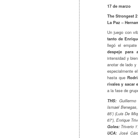
17 de marzo
The Strongest 2 
La Paz – Hernan
Un juego con vib
tanto de Enriqu
llegó el empate
despeje para 
intensidad y bie
anotar de lado y
especialmente el 
hasta que
Rodri
rivales y sacar 
a la fase de grup
THS:
Guillermo 
Ismael Benegas,
85’) (Luis De Mi
67’), Enrique Triv
Goles:
Triverio 1
UCA:
José Cárde