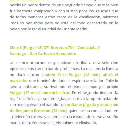
perdió un penal dentro de una segundo tiempo que más bien
fue bastante complicado y con sustos para los gauchos que
de todas maneras están cerca de la clasificación, mientras
Perú es penúltimo pero no está del todo descartado en la
pelea por llegar al Mundial de Oriente Medio.
Chile 3 (Pulgar 18’, 37’; Brereton 73’) – Venezuela 0
Santiago – San Carlos de Apoquindo
Un elenco araucano muy motivado recibía a otra selección
optimista más con un par de problemas. La resistencia llanera
no duró mucho
cuando Erick Pulgar (18 min.) abrió el
marcador
que terminó de darle el espíritu arrollador. Chile lo
tuvo a mal traer a su rival todo el primer tiempo y el propio
Pulgar (37 min.) aumentó cifras.
En el segundo tiempo “la
roja” dosificó algo sus energías, mas tuvo la oportunidad de
cerrar en goleada el partido con
brillante jugada y anotación
de Benjamin Brereton (73 min.)
quien se ha consolidado en
la selección chilena y le permite a la misma aferrarse al sueño
mundialista. Venezuela sí, virtualmente eliminado.